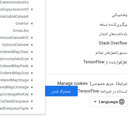
Non
Deterministic
Ints
Non
Max
Suppression
V5
Non
Serializable
Dataset
One
Hot
Ones
Like
Optimize
Dataset
V2
Options
Dataset
Ordered
Map
Clear
Ordered
Map
Incomplete
Size
Ordered
Map
Peek
Ordered
Map
Size
Ordered
Map
Stage
Ordered
Map
Unstage
Ordered
Map
Unstage
No
Key
Outfeed
Dequeue
Outfeed
Dequeue
Tuple
Outfeed
Dequeue
Tuple
V2
Outfeed
Dequeue
V2
Outfeed
Enqueue