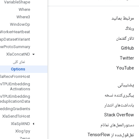
Variable
Shape
Where
Where3
Window
Op
Worker
Heartbeat
Wrap
Dataset
Variant
Write
Raw
Proto
Summary
Xla
Concat
ND
نمای کلی
Options
Xla
Recv
From
Host
Xla
Recv
TPUEmbedding
Activations
Xla
Recv
TPUEmbedding
Deduplication
Data
Xla
Send
TPUEmbedding
Gradients
Xla
Send
To
Host
Xla
Split
ND
Xlog1py
Zeros