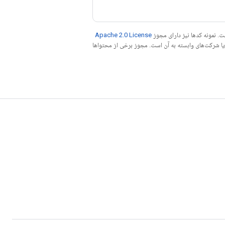
. نمونه کدها نیز دارای مجوز
Apache 2.0 License
ه کنید. جاوا علامت تجاری ثبت‌شده Oracle و/یا شرکت‌های وابسته به آن است. مجوز برخی از محتواها