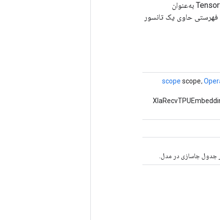
سیستم TPU جستجوهای جاسازی و تجمیع را انجام می دهد. نتایج این تجمیع‌ها برای نمودار Tensorflow به‌عنوان
ده است. این عملیات فهرستی حاوی یک تانسور
scope
scope،
Oper
 که یک عملیات XlaRecvTPUEmbeddingActivations