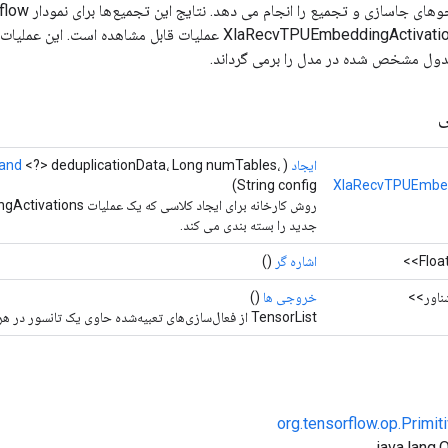
خروجی‌های یک XlaRecvTPUEmbeddingActivations عملیات قابل مشاه
دول مشخص شده در مدل را برمی گرداند.
ی
ایجاد
(
<?> deduplicationData، Long numTables،
and
String config)
XlaRecvTPUEmbed
روش کارخانه برای ایجاد کلاسی
جدید را بسته بندی می کند.
اشاره گر
()
اور>>
خروجی ها
()
TensorList از فعال‌سازی‌های تعبیه‌شده حاوی یک تانسور در هر جدول جاسازی در مدل.
org.tensorflow.op.Primi