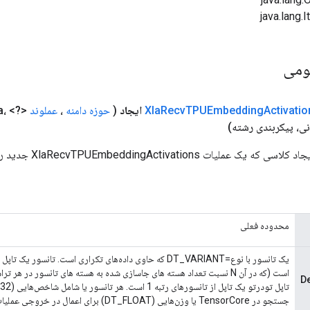
ومی
Activati
TPUEmbedding
Recv
Xla
ایجاد
(
حوزه دامنه
،
عملوند
<?> deduplication
a،
 XlaRecvTPUEmbeddingActivations جدید را بسته بندی می کند.
محدوده فعلی
D
جستجو در TensorCore یا وزن‌هایی (DT_FLOAT) برای اعمال در خروجی عملیات جستجوی جاسازی است.