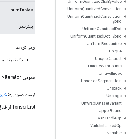
Uniform
Quantized
Clip
By
Value
Uniform
Quantized
Convolution
numTables
Uniform
Quantized
Convolution
Hybrid
پیکربندی
Uniform
Quantized
Dot
Uniform
Quantized
Dot
Hybrid
Uniform
Requantize
برمی گرداند
Unique
Unique
Dataset
یک نمونه جدید از ddingActivations
Unique
With
Counts
Unravel
Index
عمومی Iterator<
ع
Unsorted
Segment
Join
Unstack
لیست عمومی<
خرو
Unstage
Unwrap
Dataset
Variant
TensorList از فعال‌سازی‌های تعبیه‌شده حاوی یک تانسور در هر جدول جاسازی در مدل.
Upper
Bound
Var
Handle
Op
Var
Is
Initialized
Op
Variable