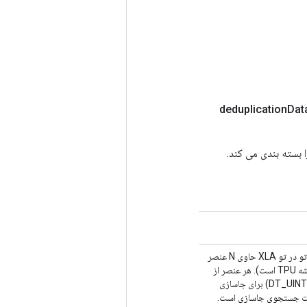
Dat
یک تانسور با نوع=DT_VARIANT که حاوی داده‌های تکراری است. تانسور یک تاپل تو در تو XLA حاوی N عنصر
است (که در آن N نسبت تعداد هسته های جاسازی شده به هسته های تانسور در هر تراشه TPU است). هر عنصر از
تاپل تودرتو یک تاپل از تانسورهای رتبه 1 است. هر تانسور یا شامل شاخص‌هایی (DT_UINT32) برای جاسازی