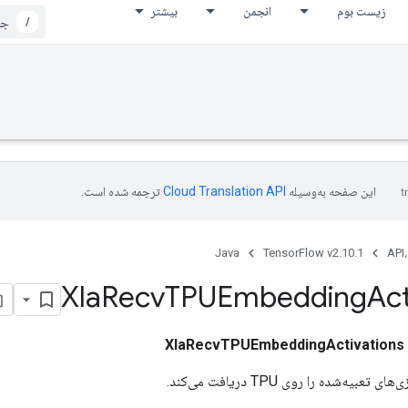
زیست بوم
انجمن
بیشتر
/
این صفحه به‌وسیله
ترجمه شده است.
Java
TensorFlow v2.10.1
API،
Xla
Recv
TPUEmbedding
Act
XlaRecvTPUEmbeddingActivations
بیه‌شده را روی TPU دریافت می‌کند.