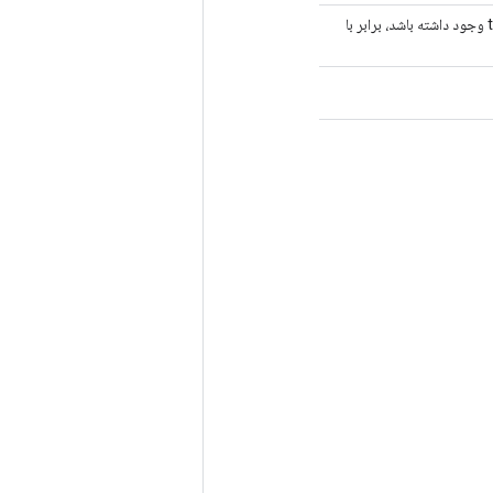
تعداد تانسورهای فعال سازی خروجی. اگر توصیفگر ویژگی در پیکربندی جاسازی tpu وجود داشته باشد، برابر با