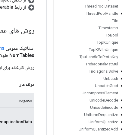
Thread
Pool
Dataset
از رابط java.lang.Iterable
Thread
Pool
Handle
Tile
روش های عم
Timestamp
To
Bool
Top
KUnique
استاتیک عمومی
ons
Top
KWith
Unique
Tables طولانی، پیکربندی رشته)
Num
Tpu
Handle
To
Proto
Key
Tridiagonal
Mat
Mul
روش کارخانه برای ایجاد کلاسی که یک عملیات
Tridiagonal
Solve
Unbatch
مولفه های
Unbatch
Grad
Uncompress
Element
محدوده
Unicode
Decode
Unicode
Encode
Uniform
Dequantize
eduplicationData
Uniform
Quantize
Uniform
Quantized
Add