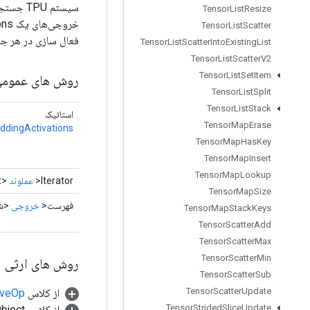
Tensor
List
Resize
Tensor
List
Scatter
فعال سازی در هر ج
Tensor
List
Scatter
Into
Existing
List
Tensor
List
Scatter
V2
Tensor
List
Set
Item
روش های عموم
Tensor
List
Split
Tensor
List
Stack
استاتیک
Tensor
Map
Erase
dingActivations
Tensor
Map
Has
Key
Tensor
Map
Insert
Tensor
Map
Lookup
Iterator<
عملوند
<Float>>
Tensor
Map
Size
فهرست<
خروجی
<شن
Tensor
Map
Stack
Keys
Tensor
Scatter
Add
Tensor
Scatter
Max
Tensor
Scatter
Min
روش های ارثی
Tensor
Scatter
Sub
Tensor
Scatter
Update
از کلاس
tiveOp
Tensor
Strided
Slice
Update
از کلاس java.lang.Object