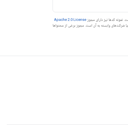
. نمونه کدها نیز دارای مجوز
Apache 2.0 License
ه کنید. جاوا علامت تجاری ثبت‌شده Oracle و/یا شرکت‌های وابسته به آن است. مجوز برخی از محتواها