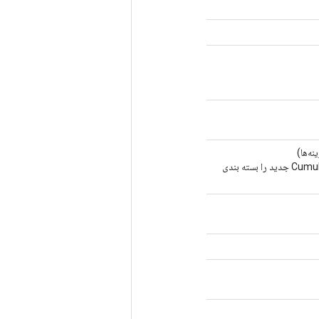
نه‌ها)
روش کارخانه برای ایجاد کلاسی که یک عملیات CumulativeLogsumexp جدید را بسته بندی