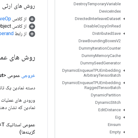
Destroy
Temporary
Variable
روش های ارثی
Device
Index
از کلاس
tiveOp
Directed
Interleave
Dataset
از کلاس java.lang.Object
Disable
Copy
On
Read
از رابط
perand
Distributed
Save
Draw
Bounding
Boxes
V2
Dummy
Iteration
Counter
روش های عم
Dummy
Memory
Cache
Dummy
Seed
Generator
Dynamic
Enqueue
TPUEmbedding
خروجی
عمومی <T>
ut
Arbitrary
Tensor
Batch
Dynamic
Enqueue
TPUEmbedding
دسته نمادین یک تانس
Ragged
Tensor
Batch
Dynamic
Partition
Dynamic
Stitch
نمادین که نشان دهن
Edit
Distance
Eig
عمومی استاتیک
T>
Einsum
گزینه‌ها)
Empty