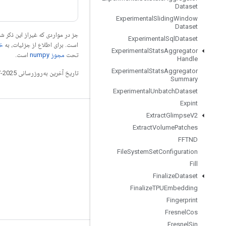
Dataset
Experimental
Sliding
Window
Dataset
جز در مواردی که غیراز این ذکر
Experimental
Sql
Dataset
است. برای اطلاع از جزئیات، به
خطم
Experimental
Stats
Aggregator
تحت
مجوز numpy‏
است.
Handle
Experimental
Stats
Aggregator
تاریخ آخرین به‌روزرسانی 2025-07-26 به‌وقت ساعت هماهنگ جهانی.
Summary
Experimental
Unbatch
Dataset
Expint
Extract
Glimpse
V2
مرتبط بمانید
Extract
Volume
Patches
وبلاگ
FFTND
تالار گفتمان
File
System
Set
Configuration
Fill
GitHub
Finalize
Dataset
Twitter
Finalize
TPUEmbedding
YouTube
Fingerprint
Fresnel
Cos
Fresnel
Sin