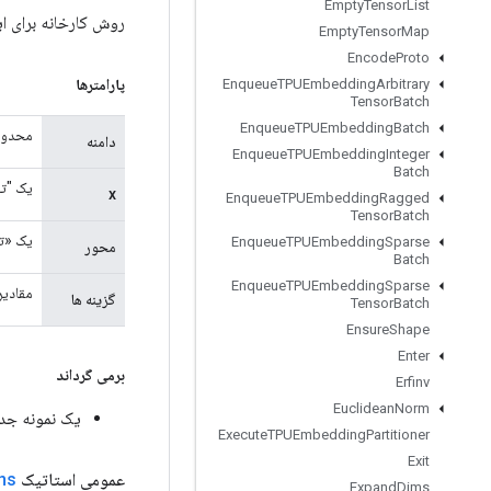
Empty
Tensor
List
روش کارخانه برای ایجاد کلاسی که یک عم
Empty
Tensor
Map
Encode
Proto
پارامترها
Enqueue
TPUEmbedding
Arbitrary
Tensor
Batch
Enqueue
TPUEmbedding
Batch
محدود
دامنه
Enqueue
TPUEmbedding
Integer
Batch
یک "تنسور".
x
Enqueue
TPUEmbedding
Ragged
Tensor
Batch
یک «تنسور» از نوع «nt32
Enqueue
TPUEmbedding
Sparse
محور
Batch
Enqueue
TPUEmbedding
Sparse
مقادیر
گزینه ها
Tensor
Batch
Ensure
Shape
Enter
برمی گرداند
Erfinv
Euclidean
Norm
یک نمونه جدید از ogsumexp
Execute
TPUEmbedding
Partitioner
Exit
عمومی استاتیک
ns
Expand
Dims