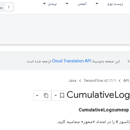
زیست بوم
انجمن
بیشتر
/
این صفحه به‌وسیله
ترجمه شده است.
Java
TensorFlow v2.11.1
API،
Cumulative
Lo
CumulativeLogsumexp
» محاسبه کنید.