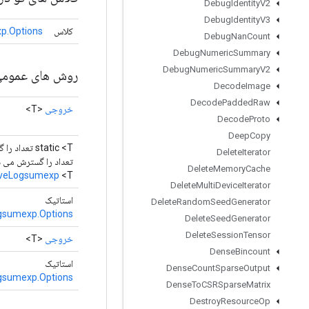
Debug
Identity
V2
Debug
Identity
V3
کلاس
p.Options
Debug
Nan
Count
Debug
Numeric
Summary
Debug
Numeric
Summary
V2
روش های عموم
Decode
Image
Decode
Padded
Raw
خروجی
<T>
Decode
Proto
Deep
Copy
Delete
Iterator
تعداد را گسترش می 
Delete
Memory
Cache
iveLogsumexp
<T>
Delete
Multi
Device
Iterator
استاتیک
Delete
Random
Seed
Generator
gsumexp.Options
Delete
Seed
Generator
Delete
Session
Tensor
خروجی
<T>
Dense
Bincount
استاتیک
Dense
Count
Sparse
Output
gsumexp.Options
Dense
To
CSRSparse
Matrix
Destroy
Resource
Op