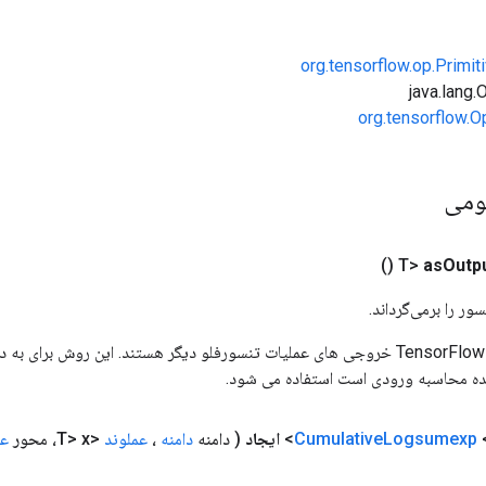
org.tensorflow.op.Primi
org.tensorflow.O
ومی
()
as
Outp
ور را برمی‌گرداند.
ورودی های عملیات TensorFlow خروجی های عملیات تنسورفلو دیگر هستند. این روش ب
ده محاسبه ورودی است استفاده می شود.
<
Logsumexp
Cumulative
ایجاد
( دامنه
دامنه
،
عملوند
<T> x، محور
عم