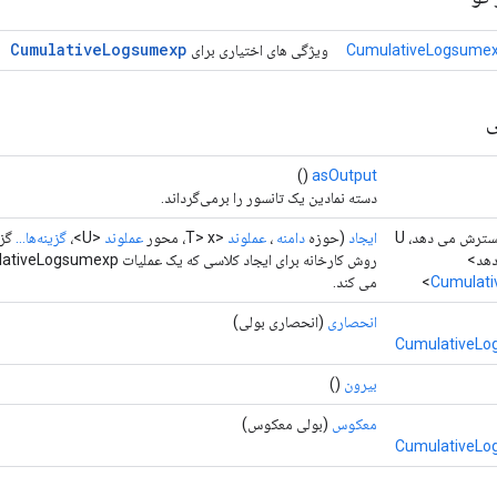
Cumulative
Logsumexp
CumulativeLogsumex
ویژگی های اختیاری برای
ی
()
asOutput
دسته نمادین یک تانسور را برمی‌گرداند.
static <T تعداد را گسترش می دهد، U
ایجاد
(حوزه
دامنه
،
عملوند
<T> x، محور
عملوند
<U>،
گزینه‌ها...
گزی
دهد>
Cumulat
می کند.
انحصاری
(انحصاری بولی)
CumulativeLo
بیرون
()
معکوس
(بولی معکوس)
CumulativeLo