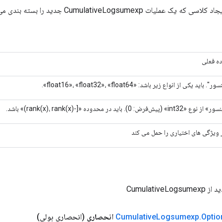
لیات CumulativeLogsumexp جدید را بسته بندی می کند.
ه فعلی
 باید یکی از انواع زیر باشد: «float16»، «float32»، «float64».
i» (پیش‌فرض: 0). باید در محدوده «[-rank(x)، rank(x))» باشد.
 ویژگی های اختیاری را حمل می کند
CumulativeL
Optio
.
Logsumexp
Cumulative
انحصاری
(انحصاری بولی)