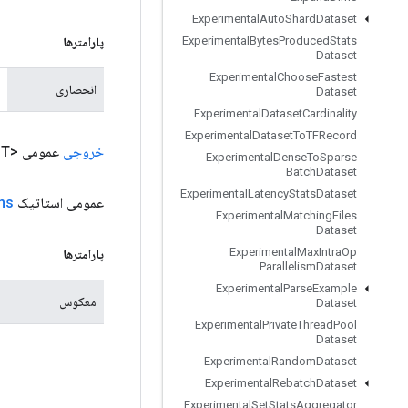
Experimental
Auto
Shard
Dataset
Experimental
Bytes
Produced
Stats
پارامترها
Dataset
Experimental
Choose
Fastest
انحصاری
Dataset
Experimental
Dataset
Cardinality
Experimental
Dataset
To
TFRecord
خروجی
عمومی <T>
Experimental
Dense
To
Sparse
Batch
Dataset
Experimental
Latency
Stats
Dataset
عمومی استاتیک
ns
Experimental
Matching
Files
Dataset
Experimental
Max
Intra
Op
پارامترها
Parallelism
Dataset
Experimental
Parse
Example
معکوس
Dataset
Experimental
Private
Thread
Pool
Dataset
Experimental
Random
Dataset
Experimental
Rebatch
Dataset
Experimental
Set
Stats
Aggregator