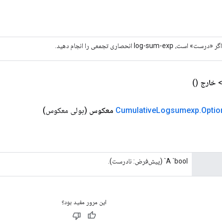
اگر «درست» است، log-sum-exp انحصاری تجمعی را انجام دهید.
خارج
()
Optio
.
Logsumexp
Cumulative
معکوس
(بولی معکوس)
A `bool` (پیش‌فرض: نادرست).
این مرور مفید بود؟