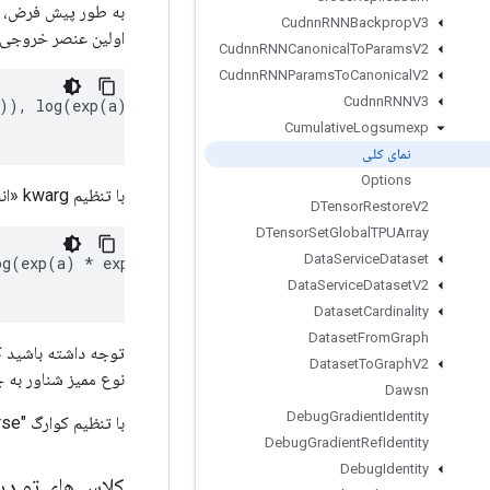
Cudnn
RNNBackprop
V3
اولین عنصر خروجی 
Cudnn
RNNCanonical
To
Params
V2
Cudnn
RNNParams
To
Canonical
V2
Cudnn
RNNV3
)),
log
(
exp
(
a
)
+
exp
(
b
)
+
exp
(
c
))
]
Cumulative
Logsumexp
نمای کلی
Options
با تنظیم kwarg «انحصاری» روی «True»، یک log-sum-exp تجمعی انحصاری به جای آن انجام می‌شود:
DTensor
Restore
V2
DTensor
Set
Global
TPUArray
Data
Service
Dataset
og
(
exp
(
a
)
*
exp
(
b
))
]
Data
Service
Dataset
V2
Dataset
Cardinality
Dataset
From
Graph
Dataset
To
Graph
V2
نوع ممیز شناور به ج
Dawsn
Debug
Gradient
Identity
با تنظیم کوارگ "reverse" روی "True"، log-sum-exp تجمعی در جهت مخالف انجام می شود.
Debug
Gradient
Ref
Identity
Debug
Identity
کلاس های تو در 