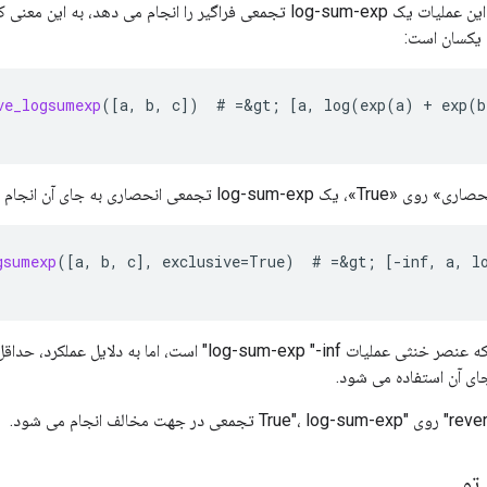
به طور پیش فرض، این عملیات یک log-sum-exp تجمعی فراگیر را انجام می دهد،
یکسان است:
ve_logsumexp
(
[
a
,
b
,
c
]
)
#
=
&
gt
;
[
a
,
log
(
exp
(
a
)
+
exp
(
b
gsumexp
(
[
a
,
b
,
c
]
,
exclusive
=
True
)
#
=
&
gt
;
[-
inf
,
a
,
l
توجه داشته باشید که عنصر خنثی عملیات log-sum-exp "-inf" است، ا
ای آن استفاده می شود.
تو