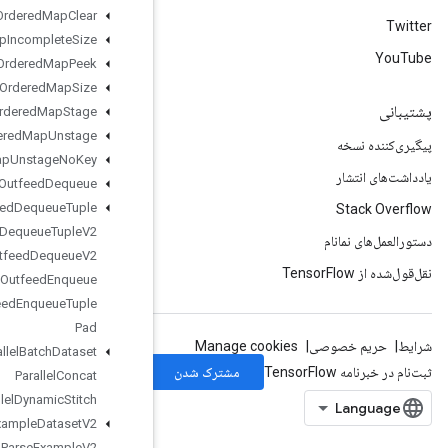
Ordered
Map
Clear
Ordered
Map
Incomplete
Size
Ordered
Map
Peek
Ordered
Map
Size
Ordered
Map
Stage
Ordered
Map
Unstage
Ordered
Map
Unstage
No
Key
Outfeed
Dequeue
Outfeed
Dequeue
Tuple
Outfeed
Dequeue
Tuple
V2
Outfeed
Dequeue
V2
Outfeed
Enqueue
Outfeed
Enqueue
Tuple
Pad
Parallel
Batch
Dataset
Parallel
Concat
Parallel
Dynamic
Stitch
Parse
Example
Dataset
V2
Parse
Example
V2