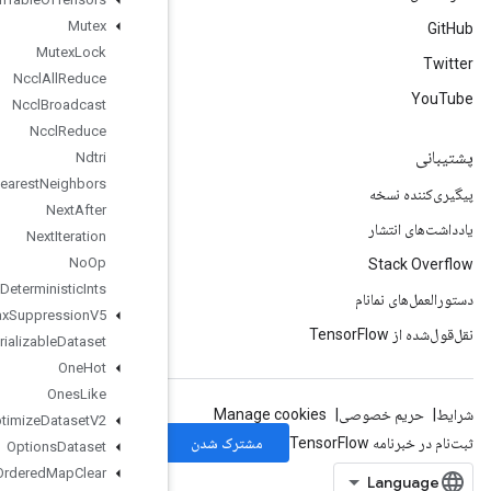
Mutex
Mutex
Lock
Nccl
All
Reduce
Nccl
Broadcast
Nccl
Reduce
Ndtri
Nearest
Neighbors
Next
After
Next
Iteration
No
Op
Non
Deterministic
Ints
Non
Max
Suppression
V5
Non
Serializable
Dataset
One
Hot
Ones
Like
Optimize
Dataset
V2
Options
Dataset
Ordered
Map
Clear