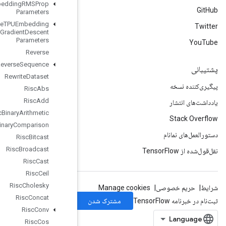
Retrieve
TPUEmbedding
RMSProp
Parameters
Retrieve
TPUEmbedding
Stochastic
Gradient
Descent
Parameters
Reverse
Reverse
Sequence
Rewrite
Dataset
Risc
Abs
Risc
Add
Risc
Binary
Arithmetic
Risc
Binary
Comparison
Risc
Bitcast
Risc
Broadcast
Risc
Cast
Risc
Ceil
Risc
Cholesky
Risc
Concat
Risc
Conv
Risc
Cos