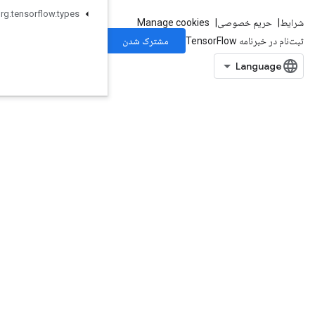
org
.
tensorflow
.
types