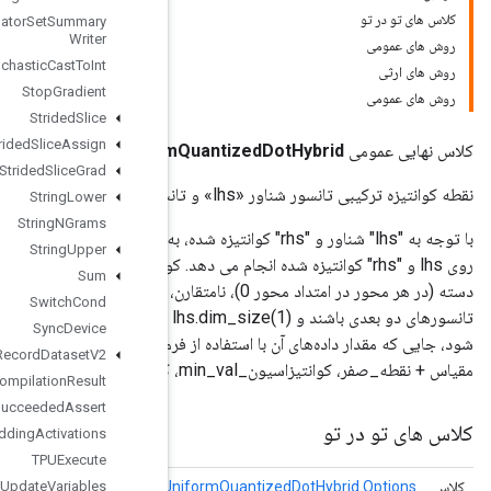
Stats
Aggregator
Set
Summary
Writer
Stochastic
Cast
To
Int
Stop
Gradient
Strided
Slice
Strided
Slice
Assign
Uniform
Strided
Slice
Grad
String
Lower
String
NGrams
با توجه به "lhs" شناور و "rhs" کوانتیزه شده، به صورت داخلی روی "lhs" کوانتیزه می شود و سپس نقطه کوانتیزه شده را
String
Upper
روی lhs و "rhs" کوانتیزه شده انجام می دهد. کوانتیزاسیون داخلی در `lhs` یک کوانتیزه به qint8، محدوده دینامیکی، در هر
Sum
دسته (در هر محور در امتداد محور 0)، نامتقارن، و نه محدوده باریک است (محدوده [128-127] است). «lhs» و «rhs» باید
Switch
Cond
تانسورهای دو بعدی باشند و lhs.dim_size(1) باید با rhs.dim_size(0) مطابقت داشته باشد. «rhs» باید تانسور کوانتیزه
Sync
Device
فرمول کوانتیزه می‌شود: داده‌های_کوانتی‌شده = کلیپ (داده‌های_اصلی /
TFRecord
Dataset
V2
TPUCompilation
Result
TPUCompile
Succeeded
Assert
TPUEmbedding
Activations
TPUExecute
Uniform
Quantized
Dot
Hybrid
U
Variables
ویژگی های اختیاری برای
Update
And
TPUExecute