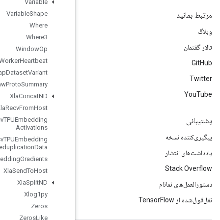
Variable
Variable
Shape
Where
Where3
Window
Op
Worker
Heartbeat
Wrap
Dataset
Variant
Write
Raw
Proto
Summary
Xla
Concat
ND
Xla
Recv
From
Host
Xla
Recv
TPUEmbedding
Activations
Xla
Recv
TPUEmbedding
Deduplication
Data
Xla
Send
TPUEmbedding
Gradients
Xla
Send
To
Host
Xla
Split
ND
Xlog1py
Zeros
Zeros
Like