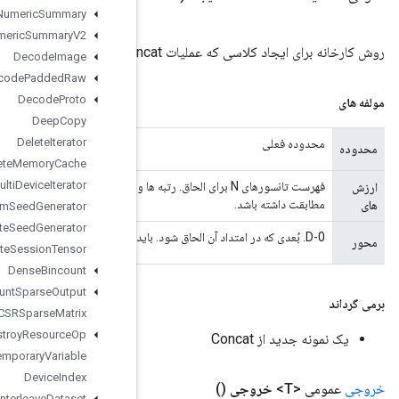
Debug
Numeric
Summary
Debug
Numeric
Summary
V2
Decode
Image
Decode
Padded
Raw
Decode
Proto
Deep
Copy
Delete
Iterator
Delete
Memory
Cache
Delete
Multi
Device
Iterator
فهرست تانسورهای N برای الحاق. رتبه ها و انواع آنها باید مطابقت داشته باشد و اندازه آنها باید در همه ابعاد به جز 'concat_dim'
Delete
Random
Seed
Generator
Delete
Seed
Generator
Delete
Session
Tensor
Dense
Bincount
Dense
Count
Sparse
Output
Dense
To
CSRSparse
Matrix
Destroy
Resource
Op
Destroy
Temporary
Variable
Device
Index
Directed
Interleave
Dataset