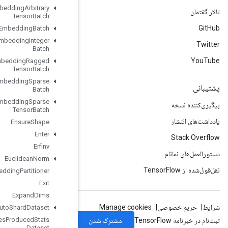
Enqueue
TPUEmbedding
Arbitrary
Tensor
Batch
Enqueue
TPUEmbedding
Batch
Enqueue
TPUEmbedding
Integer
Batch
Enqueue
TPUEmbedding
Ragged
Tensor
Batch
Enqueue
TPUEmbedding
Sparse
Batch
Enqueue
TPUEmbedding
Sparse
Tensor
Batch
Ensure
Shape
Enter
Erfinv
Euclidean
Norm
Execute
TPUEmbedding
Partitioner
Exit
Expand
Dims
Experimental
Auto
Shard
Dataset
Experimental
Bytes
Produced
Stats
Dataset