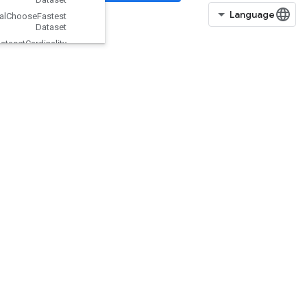
Experimental
Choose
Fastest
Dataset
Experimental
Dataset
Cardinality
Experimental
Dataset
To
TFRecord
Experimental
Dense
To
Sparse
Batch
Dataset
Experimental
Latency
Stats
Dataset
Experimental
Matching
Files
Dataset
ExperimentalMaxIntraOpParallelis
mDataset
ExperimentalParseExampleDataset
ExperimentalPrivateThreadPoolDa
taset
ExperimentalRandomDataset
ExperimentalRebatchDataset
ExperimentalSetStatsAggregator
Dataset
ExperimentalSlidingWindowDatas
et
ExperimentalSqlDataset