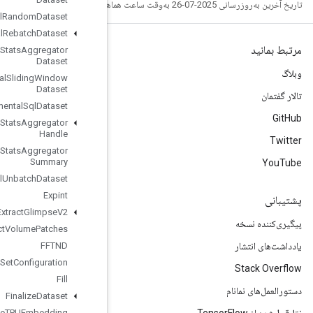
Experimental
Random
Dataset
Experimental
Rebatch
Dataset
Experimental
Set
Stats
Aggregator
Dataset
Experimental
Sliding
Window
Dataset
Experimental
Sql
Dataset
Experimental
Stats
Aggregator
Handle
Experimental
Stats
Aggregator
Summary
Experimental
Unbatch
Dataset
Expint
Extract
Glimpse
V2
Extract
Volume
Patches
FFTND
File
System
Set
Configuration
Fill
Finalize
Dataset
Finalize
TPUEmbedding