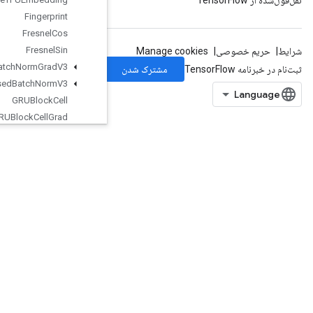
Fingerprint
Fresnel
Cos
Fresnel
Sin
Fused
Batch
Norm
Grad
V3
Fused
Batch
Norm
V3
GRUBlock
Cell
GRUBlock
Cell
Grad
Gather
Gather
Nd
Generate
Bounding
Box
Proposals
Get
Element
At
Index
Get
Options
Get
Session
Handle
GetSessionTensor
Gradients
GuaranteeConst
HashTable
HistogramFixedWidth