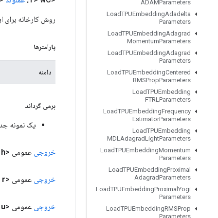
ADAMParameters
Load
TPUEmbedding
Adadelta
روش کارخانه برای ایجاد کلاسی که عملی
Parameters
Load
TPUEmbedding
Adagrad
Momentum
Parameters
پارامترها
Load
TPUEmbedding
Adagrad
Parameters
دامنه
Load
TPUEmbedding
Centered
RMSProp
Parameters
Load
TPUEmbedding
FTRLParameters
برمی گرداند
Load
TPUEmbedding
Frequency
Estimator
Parameters
یک نمونه جدید از Cell
Load
TPUEmbedding
MDLAdagrad
Light
Parameters
Load
TPUEmbedding
Momentum
خروجی
عمومی <T>
h
Parameters
Load
TPUEmbedding
Proximal
Adagrad
Parameters
خروجی
عمومی <T>
r
Load
TPUEmbedding
Proximal
Yogi
Parameters
خروجی
عمومی <T>
u
Load
TPUEmbedding
RMSProp
Parameters