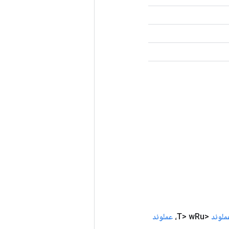
ملوند
<T> w
Ru،
عملوند