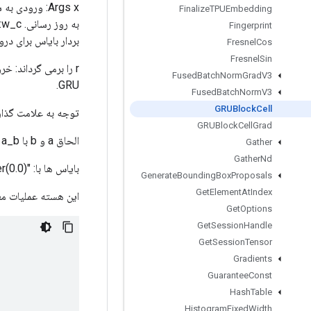
Finalize
TPUEmbedding
Fingerprint
بردار بایاس برای در
Fresnel
Cos
Fresnel
Sin
Fused
Batch
Norm
Grad
V3
GRU.
Fused
Batch
Norm
V3
GRUBlock
Cell
توجه به علامت گذار
GRUBlock
Cell
Grad
الحاق a و b با a_b نشان داده می شود حاصل ضرب نقطه ای عنصری a و b با ab نشان داده می شود.
Gather
Gather
Nd
بایاس ها با: "b_ru" - install_initializer(1.0) "b_c" - install_initializer(0.0) مقداردهی اولیه می شوند.
Generate
Bounding
Box
Proposals
Get
Element
At
Index
این هسته عملیات معا
Get
Options
Get
Session
Handle
Get
Session
Tensor
Gradients
Guarantee
Const
Hash
Table
Histogram
Fixed
Width