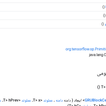
()
(
و
()
org.tensorflow.op.Primi
ومی
()
Ce
GRUBlock
ایجاد
( دامنه
دامنه
،
عملوند
<T> x،
عملوند
<T> h
Prev،
ع
Ru،
عملوند
<T> b
C)