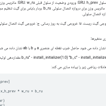
Args x: ورودی به سلول GRU. h_prev: 
وازه اتصال سلولی.
ی متغیرها:
دلات ریاضی زیر را پیاده سازی می کند:
_prev
]
x_h_prev
*
w_ru
+
b_ru
ar
)
ar
)