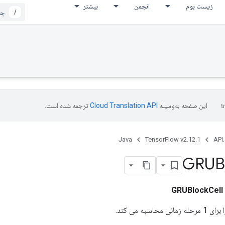
زیست بوم
انجمن
بیشتر
/
این صفحه به‌وسیله
ترجمه شده است.
Java
TensorFlow v2.12.1
API،
GRUB
GRUBlockCell