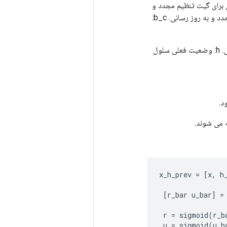
ورودی وضعیت از سلول قبلی GRU. w_ru: ماتریس وزن برای گیت تنظیم مجدد و
به روز رسانی. w_c: ماتریس وزن برای دروازه اتصال سلولی. b_ru: بردار بایاس برای گیت تنظیم مجدد و به روز رسانی. b_c:
r را برمی گرداند: خروجی گیت ریست. u: خروجی گیت به روز رسانی. ج: خروجی گیت اتصال سلولی. h: وضعیت فعلی سلول
x_h_prev
=
[
x
,
h
[
r_bar
u_bar
]
=
r
=
sigmoid
(
r_b
u
=
sigmoid
(
u_b