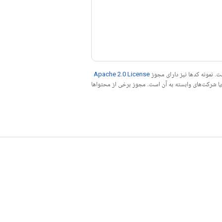
. نمونه کدها نیز دارای مجوز
Apache 2.0 License
ه کنید. جاوا علامت تجاری ثبت‌شده Oracle و/یا شرکت‌های وابسته به آن است. مجوز برخی از محتواها