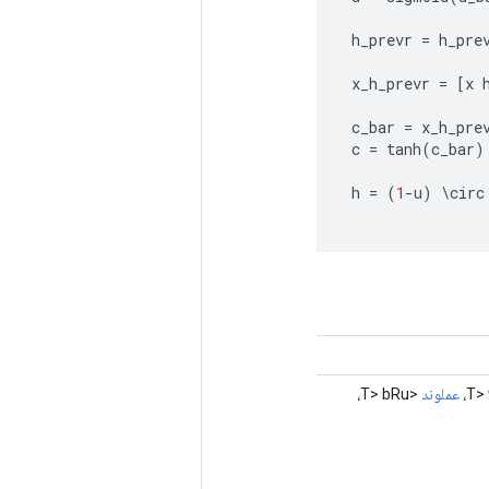
h_prevr
=
h_pre
x_h_prevr
=
[
x
c_bar
=
x_h_pre
c
=
tanh
(
c_bar
)
h
=
(
1
-
u
)
\
circ
عملوند
<T> bRu،