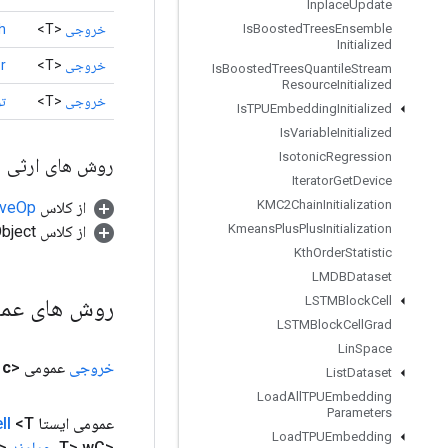
Inplace
Update
خروجی
<T>
h
Is
Boosted
Trees
Ensemble
Initialized
خروجی
<T>
r
)
Is
Boosted
Trees
Quantile
Stream
Resource
Initialized
خروجی
<T>
ت
Is
TPUEmbedding
Initialized
Is
Variable
Initialized
Isotonic
Regression
روش های ارثی
Iterator
Get
Device
KMC2Chain
Initialization
از کلاس
tiveOp
Kmeans
Plus
Plus
Initialization
از کلاس java.lang.Object
Kth
Order
Statistic
LMDBDataset
روش های عم
LSTMBlock
Cell
LSTMBlock
Cell
Grad
Lin
Space
خروجی
عمومی <T>
c
List
Dataset
Load
All
TPUEmbedding
Parameters
عمومی ایستا
<T>
ll
Load
TPUEmbedding
<T> w
C،
عملوند
<T> b