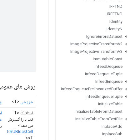
IFFTND
IRFFTND
Identity
Identity
N
Ignore
Errors
Dataset
Image
Projective
Transform
V2
Image
Projective
Transform
V3
Immutable
Const
Infeed
Dequeue
Infeed
Dequeue
Tuple
Infeed
Enqueue
روش های عموم
Infeed
Enqueue
Prelinearized
Buffer
Infeed
Enqueue
Tuple
خروجی
<T>
ج
Initialize
Table
Initialize
Table
From
Dataset
استاتیک <T
ای
تعداد را گسترش
عم
Initialize
Table
From
Text
File
می دهد>
روش
Inplace
Add
GRUBlockCell
Inplace
Sub
<T>