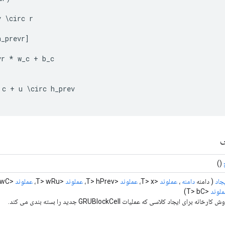
v
\
circ
r
h_prevr
]
vr
*
w_c
+
b_c
c
+
u
\
circ
h_prev
ی
()
جاد
( دامنه
دامنه
،
عملوند
<T> x،
عملوند
<T> hPrev،
عملوند
<T> wRu،
عملوند
<T> wC،
لوند
<T> bC)
 کارخانه برای ایجاد کلاسی که عملیات GRUBlockCell جدید را بسته بندی می کند.