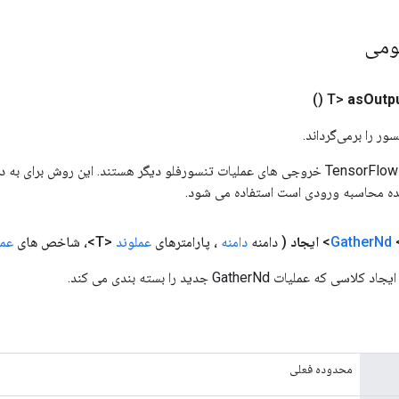
ومی
()
as
Outp
ور را برمی‌گرداند.
ورودی های عملیات TensorFlow خروجی های عملیات تنسورفلو دیگر هستند. این روش ب
ده محاسبه ورودی است استفاده می شود.
<
Nd
Gather
ایجاد
( دامنه
دامنه
، پارامترهای
عملوند
<T>، شاخص های
عمل
محدوده فعلی