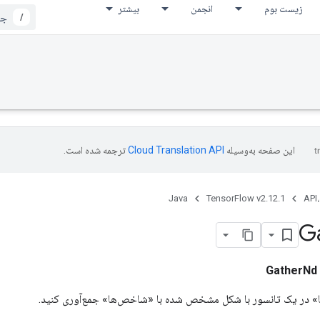
زیست بوم
انجمن
بیشتر
/
این صفحه به‌وسیله
ترجمه شده است.
Java
TensorFlow v2.12.1
API،
G
GatherNd
م‌ها» در یک تانسور با شکل مشخص شده با «شاخص‌ها» جمع‌آوری کنید.