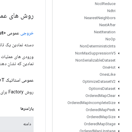
Nccl
Reduce
Ndtri
روش های عم
Nearest
Neighbors
Next
After
Next
Iteration
خروجی
عمومی <T>
ut
No
Op
دسته نمادین یک تانس
Non
Deterministic
Ints
Non
Max
Suppression
V5
Non
Serializable
Dataset
نمادین که نشان دهن
One
Hot
Ones
Like
عمومی استاتیک
T>
Optimize
Dataset
V2
Options
Dataset
روش Factory برای ایجاد کلاسی که عملیات GatherNd جدید را بسته بندی می کند.
Ordered
Map
Clear
Ordered
Map
Incomplete
Size
پارامترها
Ordered
Map
Peek
Ordered
Map
Size
دامنه
Ordered
Map
Stage
Ordered
Map
Unstage