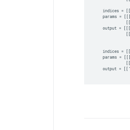
indices
=
[
params
=
[[
[
output
=
[[
[
indices
=
[
params
=
[[
[
output
=
[[