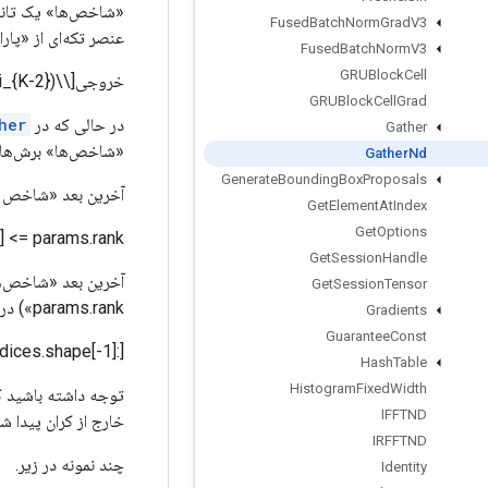
Fused
Batch
Norm
Grad
V3
عنصر تکه‌ای از «پارا
Fused
Batch
Norm
V3
GRUBlock
Cell
خروجی[\\(i_0, ..., i_{K-2}\\)] = پارامترها[شاخص‌ها[\\(i_0, ..., i_{K-2}\\)]]
GRUBlock
Cell
Grad
در حالی که در
her
Gather
«شاخص‌ها» برش‌ها را در اولین ابعاد «N» «params» تعریف
Gather
Nd
Generate
Bounding
Box
Proposals
آخرین بعد «شاخص ها
Get
Element
At
Index
Get
Options
] <= params.rank
Get
Session
Handle
Get
Session
Tensor
params.rank») در امتداد «شاخص‌ها» مربوط می‌شود. شکل[-1]` از «params». تانسور خروجی شکل دارد
Gradients
Guarantee
Const
dices.shape[-1]:]
Hash
Table
Histogram
Fixed
Width
IFFTND
خارج از کران پیدا شود، 0 در مقدار خروجی مربوطه ذخی
IRFFTND
چند نمونه در زیر.
Identity