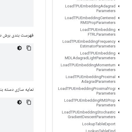
Load
TPUEmbedding
Adagrad
Parameters
Load
TPUEmbedding
Centered
RMSProp
Parameters
Load
TPUEmbedding
فهرست بندی برش دس
FTRLParameters
Load
TPUEmbedding
Frequency
Estimator
Parameters
Load
TPUEmbedding
MDLAdagrad
Light
Parameters
Load
TPUEmbedding
Momentum
Parameters
Load
TPUEmbedding
Proximal
Adagrad
Parameters
نمایه سازی دسته بند
Load
TPUEmbedding
Proximal
Yogi
Parameters
Load
TPUEmbedding
RMSProp
Parameters
Load
TPUEmbedding
Stochastic
Gradient
Descent
Parameters
Lookup
Table
Export
Lookup
Table
Find