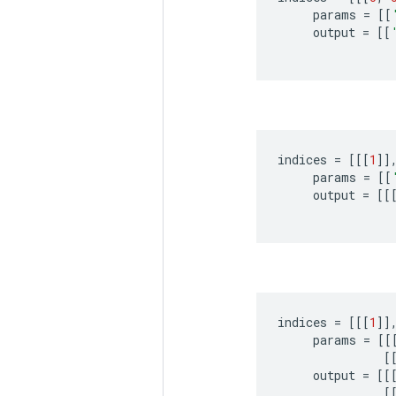
params
=
[[
output
=
[[
indices
=
[[[
1
]]
params
=
[[
output
=
[[
indices
=
[[[
1
]]
params
=
[[
[
output
=
[[
[