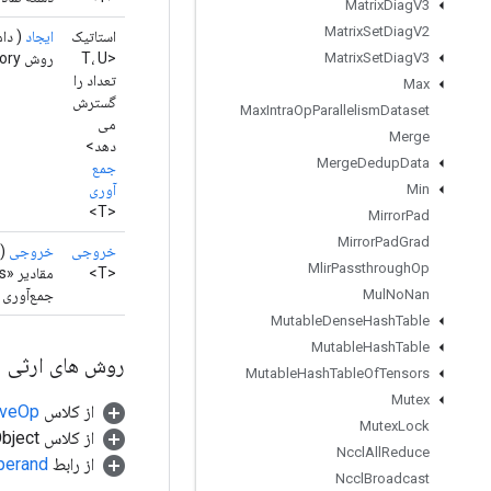
Matrix
Diag
V3
Matrix
Set
Diag
V2
استاتیک
ایجاد
( دام
<T، U
روش Factory برای ایجاد کلاسی که عملیات GatherNd جدید را بسته بندی می کند.
Matrix
Set
Diag
V3
تعداد را
Max
گسترش
Max
Intra
Op
Parallelism
Dataset
می
Merge
دهد>
Merge
Dedup
Data
جمع
آوری
Min
<T>
Mirror
Pad
Mirror
Pad
Grad
خروجی
خروجی
()
Mlir
Passthrough
Op
<T>
جمع‌آوری 
Mul
No
Nan
Mutable
Dense
Hash
Table
Mutable
Hash
Table
روش های ارثی
Mutable
Hash
Table
Of
Tensors
Mutex
از کلاس
tiveOp
Mutex
Lock
از کلاس java.lang.Object
Nccl
All
Reduce
از رابط
perand
Nccl
Broadcast