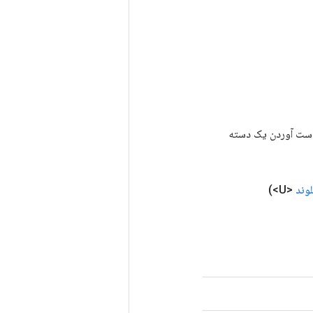
رای به دست آوردن یک دسته
وند
<U>)