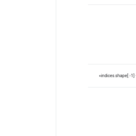
مقادیر «params» از شاخص‌های «شاخص‌ها» با شکل «indices.shape[:-1] + params.shape[indices.shape[-1]:]»