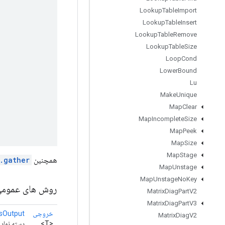
Lookup
Table
Import
Lookup
Table
Insert
Lookup
Table
Remove
Lookup
Table
Size
Loop
Cond
Lower
Bound
Lu
Make
Unique
Map
Clear
Map
Incomplete
Size
Map
Peek
Map
Size
Map
Stage
همچنین
.gather
Map
Unstage
Map
Unstage
No
Key
روش های عموم
Matrix
Diag
Part
V2
Matrix
Diag
Part
V3
خروجی
sOutput
Matrix
Diag
V2
<T>
دسته نمادی