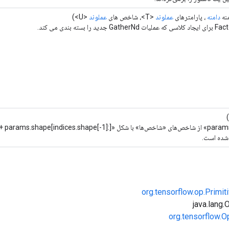
نه
دامنه
، پارامترهای
عملوند
<T>، شاخص های
عملوند
<U>)
شده است.
org.tensorflow.op.Primi
org.tensorflow.O