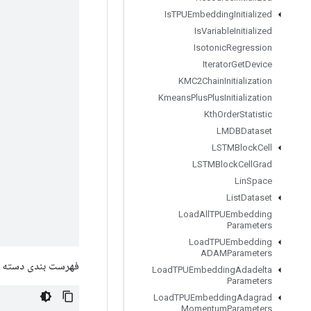
Is
TPUEmbedding
Initialized
Is
Variable
Initialized
Isotonic
Regression
Iterator
Get
Device
KMC2Chain
Initialization
Kmeans
Plus
Plus
Initialization
Kth
Order
Statistic
LMDBDataset
LSTMBlock
Cell
LSTMBlock
Cell
Grad
Lin
Space
List
Dataset
Load
All
TPUEmbedding
Parameters
Load
TPUEmbedding
ADAMParameters
فهرست بندی دسته ا
Load
TPUEmbedding
Adadelta
Parameters
Load
TPUEmbedding
Adagrad
Momentum
Parameters