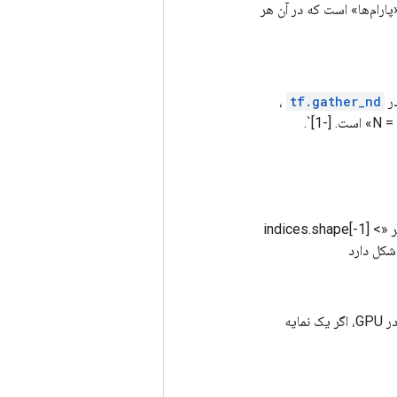
انسور (K-1)-بعدی از شاخص‌ها به «پارام‌ها» است که در آن هر
،
tf.gather_nd
آخرین بعد «شاخص‌ها» به عناصر (اگر «indices.shape[-1] == params.rank») یا برش‌هایی (اگر «indices.shape[-1] <
توجه داشته باشید که در CPU، اگر یک نمایه خارج از کران پیدا شود، یک خطا برگردانده می شود. در GPU، اگر یک نمایه