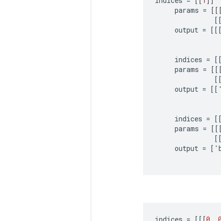
indices
=
[[
1
]]
params
=
[[
[
output
=
[[
indices
=
[
params
=
[[
[
output
=
[[
indices
=
[
params
=
[[
[
output
=
[
'
indices
=
[[[
0
,