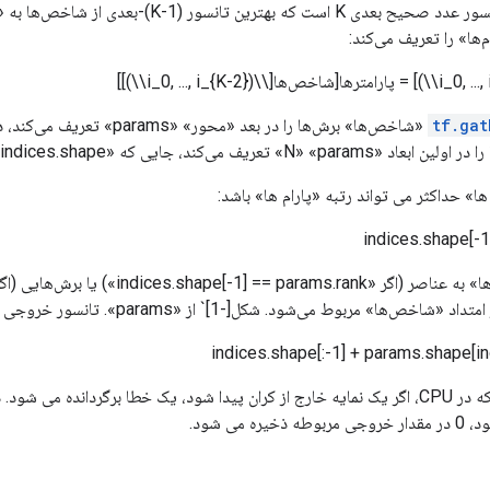
«شاخص‌ها» یک تانسور عدد صحیح بعدی K است که بهترین ت
م‌ها» را تعریف می‌کند:
tf.gat
«شاخص‌ها» برش‌ها را در بعد «محور» «params» تعریف می‌کند، در
 می‌کند، جایی که «N = indices.shape» است. [-1]`.
» حداکثر می تواند رتبه «پارام ها» باشد:
indices.shape[-1
indices.shape[:-1] + params.shape[in
ره می شود.