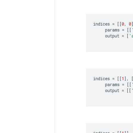
indices
=
[[
0
,
0
params
=
[[
output
=
[
'
indices
=
[[
1
]
,
params
=
[[
output
=
[[