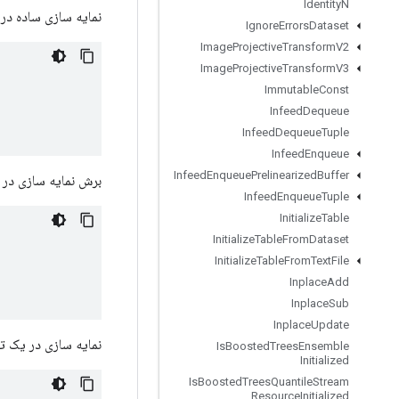
Identity
N
نمایه سازی ساده در
Ignore
Errors
Dataset
Image
Projective
Transform
V2
Image
Projective
Transform
V3
Immutable
Const
Infeed
Dequeue
Infeed
Dequeue
Tuple
Infeed
Enqueue
Infeed
Enqueue
Prelinearized
Buffer
برش نمایه سازی در 
Infeed
Enqueue
Tuple
Initialize
Table
Initialize
Table
From
Dataset
Initialize
Table
From
Text
File
Inplace
Add
Inplace
Sub
Inplace
Update
نمایه سازی در یک تان
Is
Boosted
Trees
Ensemble
Initialized
Is
Boosted
Trees
Quantile
Stream
Resource
Initialized