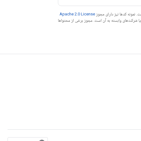
. نمونه کدها نیز دارای مجوز
Apache 2.0 License
ه کنید. جاوا علامت تجاری ثبت‌شده Oracle و/یا شرکت‌های وابسته به آن است. مجوز برخی از محتواها