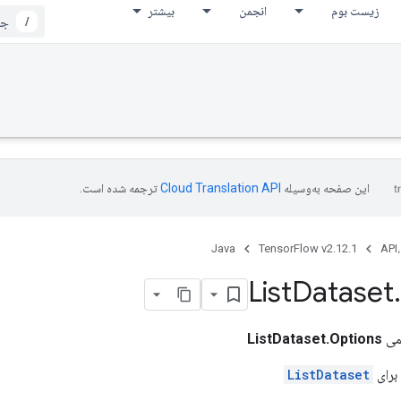
زیست بوم
انجمن
بیشتر
/
این صفحه به‌وسیله
ترجمه شده است.
Java
TensorFlow v2.12.1
API،
List
Dataset
.
می
ListDataset.Options
برای
ListDataset