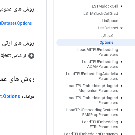
LSTMBlock
Cell
روش های عموم
LSTMBlock
Cell
Grad
Lin
Space
stDataset.Options
List
Dataset
نمای کلی
روش های ارثی
Options
Load
All
TPUEmbedding
Parameters
از کلاس java.lang.Object
Load
TPUEmbedding
ADAMParameters
Load
TPUEmbedding
Adadelta
روش های عم
Parameters
Load
TPUEmbedding
Adagrad
Momentum
Parameters
فراداده
Options
.
t
Load
TPUEmbedding
Adagrad
Parameters
Load
TPUEmbedding
Centered
RMSProp
Parameters
Load
TPUEmbedding
FTRLParameters
Load
TPUEmbedding
Frequency