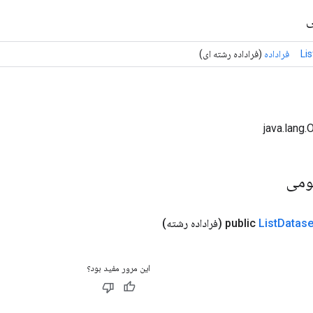
ی
Li
فراداده
(فراداده رشته ای)
ومی
Datase
List
public
(فراداده رشته)
این مرور مفید بود؟