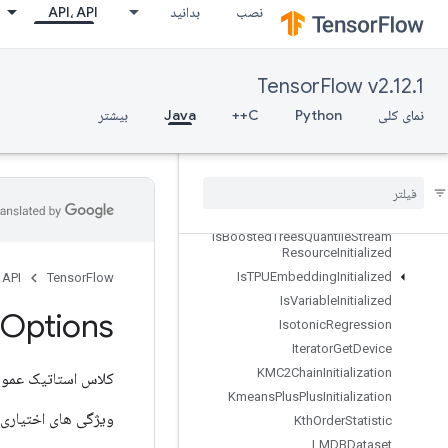
InfeedEnqueuePrelinearizedBuffer
نصب
بدانید
API، API
InfeedEnqueueTuple
InitializeTable
InitializeTableFromDataset
TensorFlow v2.12.1
InitializeTableFromTextFile
نمای کلی
Python
C++
Java
بیشتر
InplaceAdd
Inplace
Sub
Inplace
Update
Is
Boosted
Trees
Ensemble
Initialized
Is
Boosted
Trees
Quantile
Stream
Resource
Initialized
Is
TPUEmbedding
Initialized
 API
TensorFlow
Is
Variable
Initialized
Options
Isotonic
Regression
Iterator
Get
Device
KMC2Chain
Initialization
کلاس استاتیک عمو
Kmeans
Plus
Plus
Initialization
ویژگی های اختیاری 
Kth
Order
Statistic
LMDBDataset