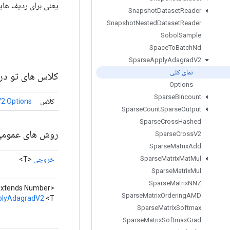
یعنی برای ردیف هایی که grad داریم، var و accum را به صورت ز
Snapshot
Dataset
Reader
Snapshot
Nested
Dataset
Reader
Sobol
Sample
Space
To
Batch
Nd
Sparse
Apply
Adagrad
V2
نمای کلی
کلاس های تو در 
Options
Sparse
Bincount
کلاس
2.Options
Sparse
Count
Sparse
Output
Sparse
Cross
Hashed
روش های عموم
Sparse
Cross
V2
Sparse
Matrix
Add
Sparse
Matrix
Mat
Mul
خروجی
<T>
Sparse
Matrix
Mul
Sparse
Matrix
NNZ
U extends Number>
Sparse
Matrix
Ordering
AMD
plyAdagradV2
<T>
Sparse
Matrix
Softmax
Sparse
Matrix
Softmax
Grad