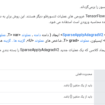
ور را برمی‌گرداند.
ورودی های عملیات TensorFlow خروجی های عملیات تنسورفلو دیگر هستند. این روش ب
ده محاسبه ورودی است استفاده می شود.
<
V2
Adagrad
Apply
Sparse
ایجاد
( دامنه
دامنه
،
عملوند
<T> var،
عملو
عملوند
<T> grad، شاخص های
عملوند
<U>،
گزینه ها
.
.
گزینه
ها
ک عملیات جدید SparseApplyAdagradV2 را بسته بندی می کند.
محدوده فعلی
باید از یک متغیر () باشد.
باید از یک متغیر () باشد.