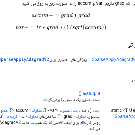
یر به روز می کنیم:
a
c
c
u
m
+
=
g
r
a
d
∗
g
r
a
d
v
a
r
−
=
l
r
∗
g
r
a
d
∗
(
1
/
s
q
r
t
(
a
c
c
u
m
)
)
تو
Sparse
Apply
Adagrad
V2
SparseApplyAdagradV
ویژگی های اختیاری برای
ی
()
asOutput
دسته نمادین یک تانسور را برمی‌گرداند.
static <T, 
ایجاد
( دامنه
دامنه
،
عملوند
<T> var،
عملوند
<T> accum،
عملون
SparseAp
اپسیلون،
عملوند
<T> grad، شاخص‌های
عملوند
<U>،
گزینه‌ها...
گزی
می کند.