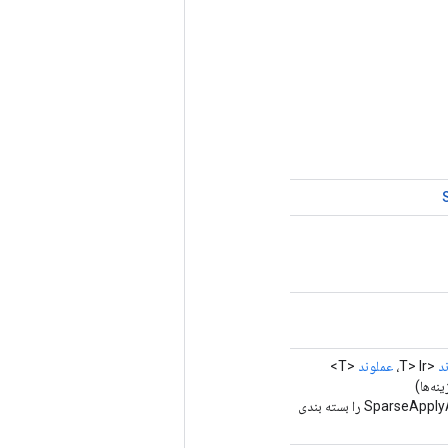
د
<T> lr،
عملوند
<T>
نه‌ها)
روش کارخانه برای ایجاد کلاسی که یک عملیات جدید SparseApplyAdagradV2 را بسته بندی