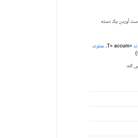
رای به دست آوردن یک دسته
ند
<T> accum،
عملوند
)