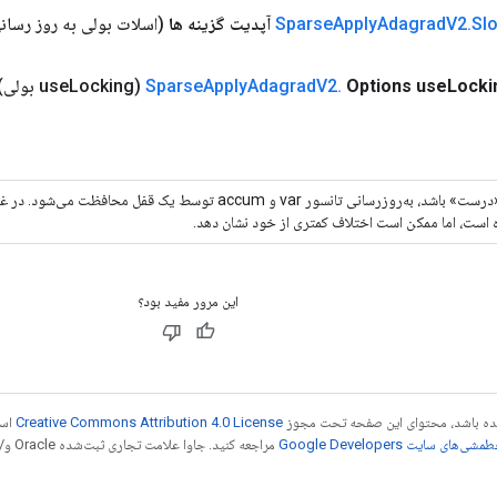
Slo
.
V2
Adagrad
Apply
Sparse
آپدیت گزینه ها
(اسلات بولی به روز رسان
Locki
Options use
.
V2
Adagrad
Apply
Sparse
(use
Locking بولی)
اگر «درست» باشد، به‌روزرسانی تانسور var و accum توسط یک قفل م
 است، اما ممکن است اختلاف کمتری از خود نشان دهد.
این مرور مفید بود؟
 شده باشد، محتوای این صفحه تحت مجوز
Creative Commons Attribution 4.0 License
است
شی‌های سایت Google Developers‏
مراجع