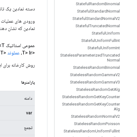
Stateful
Random
Binomial
دسته نمادین یک تانس
Stateful
Standard
Normal
Stateful
Standard
Normal
V2
Stateful
Truncated
Normal
نمادین که نشان دهن
Stateful
Uniform
Stateful
Uniform
Full
Int
عمومی استاتیک
T>
Stateful
Uniform
Int
<T> lr،
عملوند
<T> اپسیلون،
Stateless
Parameterized
Truncated
Normal
روش کارخانه برای ایجاد کلاسی که ی
Stateless
Random
Binomial
Stateless
Random
Gamma
V2
پارامترها
Stateless
Random
Gamma
V3
Stateless
Random
Get
Alg
Stateless
Random
Get
Key
Counter
دامنه
Stateless
Random
Get
Key
Counter
Alg
var
Stateless
Random
Normal
V2
Stateless
Random
Poisson
تجمع
Stateless
Random
Uniform
Full
Int