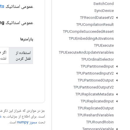
Switch
Cond
عمومی استاتیک
ts
Sync
Device
TFRecord
Dataset
V2
عمومی استاتیک
ng
TPUCompilation
Result
TPUCompile
Succeeded
Assert
TPUEmbedding
Activations
پارامترها
TPUExecute
استفاده از
TPUExecute
And
Update
Variables
نشده
قفل کردن
TPUOrdinal
Selector
TPUPartitioned
Input
TPUPartitioned
Input
V2
TPUPartitioned
Output
TPUPartitioned
Output
V2
TPUReplicate
Metadata
TPUReplicated
Input
TPUReplicated
Output
جز در مواردی که غیراز این ذکر
TPUReshard
Variables
است. برای اطلاع از جزئیات، به
خطم
تحت
مجوز numpy‏
است.
TPURound
Robin
Temporary
Variable