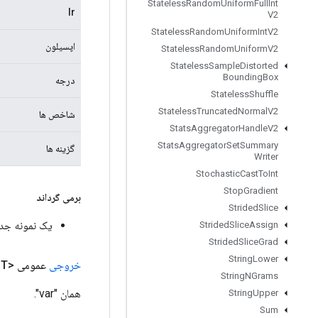
Stateless
Random
Uniform
Full
Int
lr
V2
Stateless
Random
Uniform
Int
V2
اپسیلون
Stateless
Random
Uniform
V2
Stateless
Sample
Distorted
Bounding
Box
درجه
Stateless
Shuffle
Stateless
Truncated
Normal
V2
شاخص ها
Stats
Aggregator
Handle
V2
Stats
Aggregator
Set
Summary
گزینه ها
Writer
Stochastic
Cast
To
Int
Stop
Gradient
برمی گرداند
Strided
Slice
یک نمونه جدید از AdagradV2
Strided
Slice
Assign
Strided
Slice
Grad
String
Lower
خروجی
عمومی <T>
String
NGrams
همان "var".
String
Upper
Sum