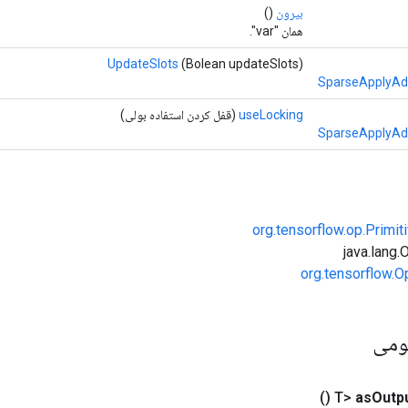
بیرون
()
همان "var".
UpdateSlots
(Bolean updateSlots)
SparseApplyAd
useLocking
(قفل کردن استفاده بولی)
SparseApplyAd
org.tensorflow.op.Primi
org.tensorflow.O
ومی
()
as
Outp