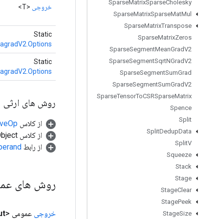
Sparse
Matrix
Sparse
Cholesky
خروجی
<T>
Sparse
Matrix
Sparse
Mat
Mul
Sparse
Matrix
Transpose
Static
Sparse
Matrix
Zeros
agradV2.Options
Sparse
Segment
Mean
Grad
V2
Sparse
Segment
Sqrt
NGrad
V2
Static
agradV2.Options
Sparse
Segment
Sum
Grad
Sparse
Segment
Sum
Grad
V2
Sparse
Tensor
To
CSRSparse
Matrix
روش های ارثی
Spence
Split
از کلاس
tiveOp
Split
Dedup
Data
از کلاس java.lang.Object
Split
V
از رابط
perand
Squeeze
Stack
Stage
روش های عم
Stage
Clear
Stage
Peek
خروجی
عمومی <T>
ut
Stage
Size