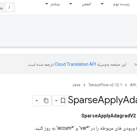
زیست بوم
انجمن
بیشتر
/
این صفحه به‌وسیله
ترجمه شده است.
Java
TensorFlow v2.12.1
API،
Sparse
Apply
Ad
SparseApplyAdagradV2