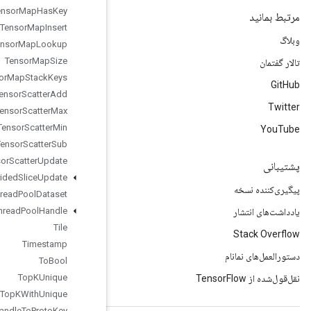
Tensor
Map
Has
Key
Tensor
Map
Insert
Tensor
Map
Lookup
Tensor
Map
Size
Tensor
Map
Stack
Keys
Tensor
Scatter
Add
Tensor
Scatter
Max
Tensor
Scatter
Min
Tensor
Scatter
Sub
Tensor
Scatter
Update
Tensor
Strided
Slice
Update
Thread
Pool
Dataset
Thread
Pool
Handle
Tile
Timestamp
To
Bool
Top
KUnique
Top
KWith
Unique
Tpu
Handle
To
Proto
Key