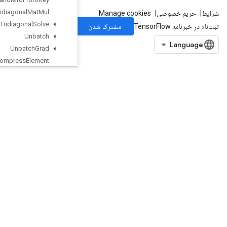
Tridiagonal
Mat
Mul
Tridiagonal
Solve
Unbatch
Unbatch
Grad
Uncompress
Element
UnicodeDecode
UnicodeEncode
UniformDequantize
UniformQuantize
UniformQuantizedAdd
UniformQuantizedClipByValue
UniformQuantizedConvolution
UniformQuantizedConvolutionHybrid
UniformQuantizedDot
UniformQuantizedDotHybrid
UniformRequantize
Unique
UniqueDataset