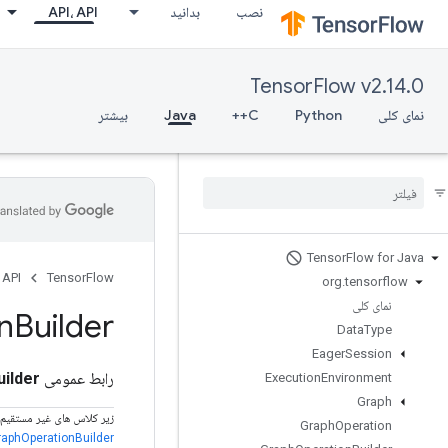
نصب
بدانید
API، API
TensorFlow v2.14.0
نمای کلی
Python
C++
Java
بیشتر
Tensor
Flow for Java
 API
TensorFlow
org
.
tensorflow
نمای کلی
n
Builder
Data
Type
Eager
Session
رابط عمومی
ilder
Execution
Environment
Graph
زیر کلاس های غیر مستقیم
Graph
Operation
raphOperationBuilder