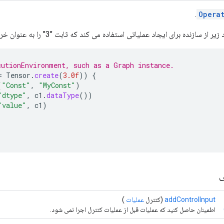
Opera
سازنده برای ایجاد عملیاتی استفاده می کند که ثابت "3" را به عنوان خروجی تولید می کند:
cutionEnvironment, such as a Graph instance.
=
Tensor
.
create
(
3.0f
))
{
(
"Const"
,
"MyConst"
)
"dtype"
,
c1
.
dataType
())
"value"
,
c1
)
ی
addControlInput
(کنترل
عملیات
)
اطمینان حاصل کنید که عملیات قبل از عملیات کنترل اجرا نمی شود.