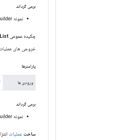
برمی گرداند
نمونه OperationBuilder برای زنجیره زدن.
چکیده عمومی
List
خروجی های عملیات د
پارامترها
ف
ورودی ها
برمی گرداند
نمونه OperationBuilder برای زنجیره زدن.
ساخت
عملیات
انتز