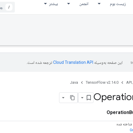
زیست بوم
انجمن
بیشتر
/
این صفحه به‌وسیله
ترجمه شده است.
Java
TensorFlow v2.14.0
API،
Operatio
OperationBu
 شناخته شده
G