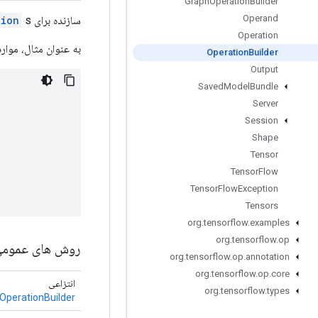
Graph
Operation
Builder
Operand
سازنده برای
s.
tion
Operation
به عنوان مثال، موارد زیر از 
Operation
Builder
Output
Saved
Model
Bundle
Server
Session
Shape
Tensor
Tensor
Flow
Tensor
Flow
Exception
Tensors
org
.
tensorflow
.
examples
org
.
tensorflow
.
op
روش های عموم
org
.
tensorflow
.
op
.
annotation
org
.
tensorflow
.
op
.
core
انتزاعی
org
.
tensorflow
.
types
OperationBuilder