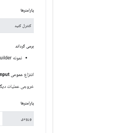
پارامترها
کنترل کنید
برمی گرداند
نمونه OperationBuilder برای زنجیره زدن.
انتزاع عمومی
Input
خروجی عملیات دیگری
پارامترها
ورودی