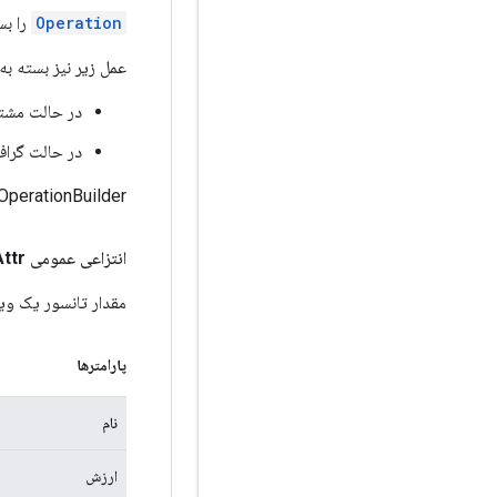
Operation
را بس
عمل زیر نیز بسته ب
در حالت مشتا
در حالت گراف،
OperationBuilder پس از بازگشت build() قابل استفاده نیست
انتزاعی عمومی
Attr
مقدار تانسور یک وی
پارامترها
نام
ارزش