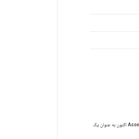
برای مثال، ممکن است یک عملیات Assert به عنوان ورودی کنترلی برای این عملیات اضافه شود. Assert اکنون به عنوان یک