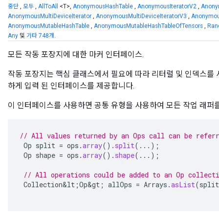
중단
,
모두
,
AllToAll
<T>,
AnonymousHashTable
,
AnonymousIteratorV2
,
Anony
AnonymousMultiDeviceIterator
,
AnonymousMultiDeviceIteratorV3
,
Anonymou
AnonymousMutableHashTable
,
AnonymousMutableHashTableOfTensors
,
Ran
Any
및
기타 748개.
모든 작동 포장지에 대한 마커 인터페이스.
작동 포장지는 핵심 클래스에서 필요에 따라 리터럴 및 인덱스를 
하게 입력 된 인터페이스를 제공합니다.
이 인터페이스를 사용하면 공통 유형을 사용하여 모든 작업 래퍼를 ​
// All values returned by an Ops call can be refer
Op
split
=
ops
.
array
().
split
(...);
Op
shape
=
ops
.
array
().
shape
(...);
// All operations could be added to an Op collect
Collection&lt
;
Op&gt
;
allOps
=
Arrays
.
asList
(
split