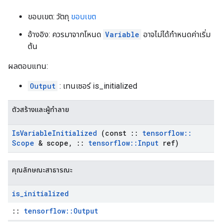
ขอบเขต: วัตถุ
ขอบเขต
อ้างอิง: ควรมาจากโหนด
Variable
อาจไม่ได้กำหนดค่าเริ่ม
ต้น
ผลตอบแทน:
Output
: เทนเซอร์ is_initialized
ตัวสร้างและผู้ทำลาย
Is
Variable
Initialized
(const
::
tensorflow
::
Scope
& scope
,
::
tensorflow
::
Input
ref)
คุณลักษณะสาธารณะ
is
_
initialized
::
tensorflow::Output