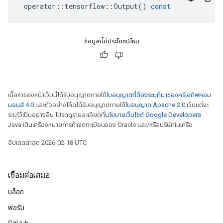
operator
::
tensorflow
::
Output
()
const
ข้อมูลนี้มีประโยชน์ไหม
เนื้อหาของหน้าเว็บนี้ได้รับอนุญาตภายใต้
ใบอนุญาตที่ต้องระบุที่มาของครีเอทีฟคอม
มอนส์ 4.0
และตัวอย่างโค้ดได้รับอนุญาตภายใต้
ใบอนุญาต Apache 2.0
เว้นแต่จะ
ระบุไว้เป็นอย่างอื่น โปรดดูรายละเอียดที่
นโยบายเว็บไซต์ Google Developers
Java เป็นเครื่องหมายการค้าจดทะเบียนของ Oracle และ/หรือบริษัทในเครือ
อัปเดตล่าสุด 2026-02-18 UTC
เชื่อมต่อเสมอ
บล็อก
ฟอรัม