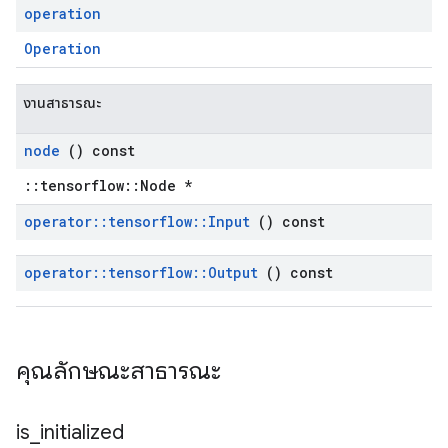
operation
Operation
งานสาธารณะ
node
() const
::tensorflow::Node *
operator
::
tensorflow
::
Input
() const
operator
::
tensorflow
::
Output
() const
คุณลักษณะสาธารณะ
is
_
initialized