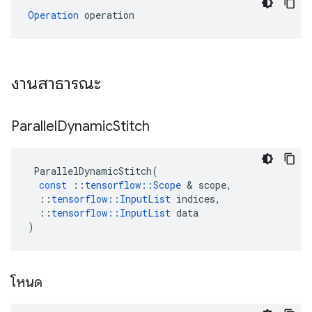
Operation
 operation
งานสาธารณะ
Parallel
Dynamic
Stitch
ParallelDynamicStitch
(
const
::
tensorflow
::
Scope
&
scope
,
::
tensorflow
::
InputList
indices
,
::
tensorflow
::
InputList
data
)
โหนด