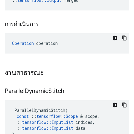
::
tensorflow::Output
 merged
การดำเนินการ
Operation
 operation
งานสาธารณะ
Parallel
Dynamic
Stitch
ParallelDynamicStitch
(
const
::
tensorflow
::
Scope
&
scope
,
::
tensorflow
::
InputList
indices
,
::
tensorflow
::
InputList
data