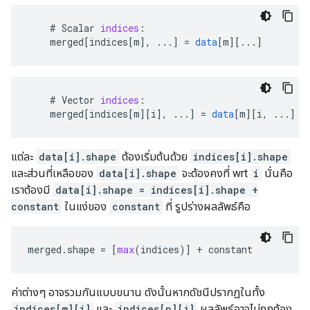
    # 
Scalar
indices
:
merged
[
indices[m
]
,
...
]
=
data
[
m
][
...
]
    # 
Vector
indices
:
merged
[
indices[m
][
i
]
,
...
]
=
data
[
m
][
i, ...
]
แต่ละ
data[i].shape
ต้องเริ่มต้นด้วย
indices[i].shape
และส่วนที่เหลือของ
data[i].shape
จะต้องคงที่ wrt
i
นั่นคือ
เราต้องมี
data[i].shape = indices[i].shape +
constant
ในแง่ของ
constant
ที่ รูปร่างผลลัพธ์คือ
merged
.
shape
=
[
max
(
indices
)]
+
constant
ค่าต่างๆ อาจรวมกันแบบขนาน ดังนั้นหากดัชนีปรากฏในทั้ง
indices[m][i]
และ
indices[n][j]
ผลลัพธ์อาจไม่ถูกต้อง