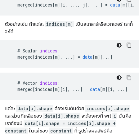
merged
[
indices[m
][
i, ..., j
]
,
...
]
=
data
[
m
][
i, 
ตัวอย่างเช่น ถ้าแต่ละ
indices[m]
เป็นสเกลาร์หรือเวกเตอร์ เราก็
จะได้
    # 
Scalar
indices
:
merged
[
indices[m
]
,
...
]
=
data
[
m
][
...
]
    # 
Vector
indices
:
merged
[
indices[m
][
i
]
,
...
]
=
data
[
m
][
i, ...
]
แต่ละ
data[i].shape
ต้องเริ่มต้นด้วย
indices[i].shape
และส่วนที่เหลือของ
data[i].shape
จะต้องคงที่ wrt
i
นั่นคือ
เราต้องมี
data[i].shape = indices[i].shape +
constant
ในแง่ของ
constant
ที่ รูปร่างผลลัพธ์คือ