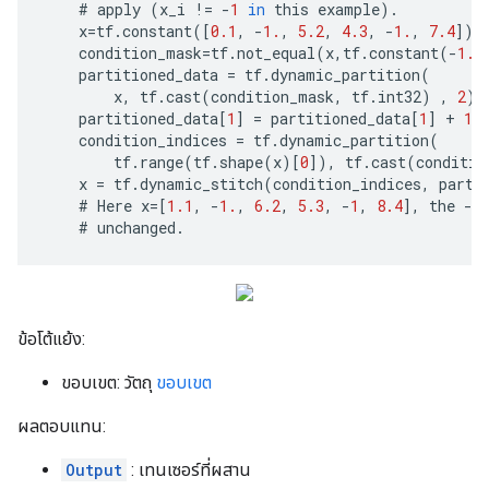
    # 
apply
(
x_i
!=
-
1
in
this
example
)
.
x
=
tf
.
constant
([
0.1
,
-
1.
,
5.2
,
4.3
,
-
1.
,
7.4
])
condition_mask
=
tf
.
not_equal
(
x
,
tf
.
constant
(
-
1.
)
partitioned_data
=
tf
.
dynamic_partition
(
x
,
tf
.
cast
(
condition_mask
,
tf
.
int32
)
,
2
)
partitioned_data
[
1
]
=
partitioned_data
[
1
]
+
1.
condition_indices
=
tf
.
dynamic_partition
(
tf
.
range
(
tf
.
shape
(
x
)[
0
]),
tf
.
cast
(
conditio
x
=
tf
.
dynamic_stitch
(
condition_indices
,
parti
    # 
Here
x
=
[
1.1
,
-
1.
,
6.2
,
5.3
,
-
1
,
8.4
],
the
-
1
    # 
unchanged
.
ข้อโต้แย้ง:
ขอบเขต: วัตถุ
ขอบเขต
ผลตอบแทน:
Output
: เทนเซอร์ที่ผสาน