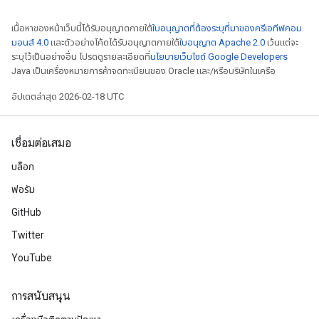
เนื้อหาของหน้าเว็บนี้ได้รับอนุญาตภายใต้
ใบอนุญาตที่ต้องระบุที่มาของครีเอทีฟคอม
มอนส์ 4.0
และตัวอย่างโค้ดได้รับอนุญาตภายใต้
ใบอนุญาต Apache 2.0
เว้นแต่จะ
ระบุไว้เป็นอย่างอื่น โปรดดูรายละเอียดที่
นโยบายเว็บไซต์ Google Developers
Java เป็นเครื่องหมายการค้าจดทะเบียนของ Oracle และ/หรือบริษัทในเครือ
อัปเดตล่าสุด 2026-02-18 UTC
เชื่อมต่อเสมอ
บล็อก
ฟอรัม
GitHub
Twitter
YouTube
การสนับสนุน