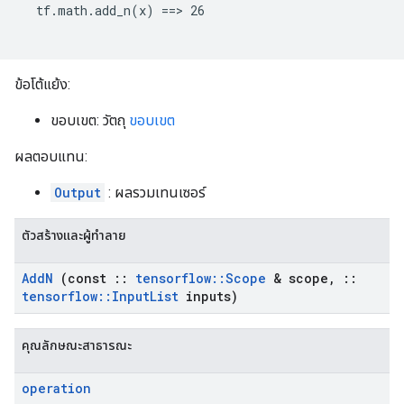
  tf.math.add_n(x) ==> 26

ข้อโต้แย้ง:
ขอบเขต: วัตถุ
ขอบเขต
ผลตอบแทน:
Output
: ผลรวมเทนเซอร์
ตัวสร้างและผู้ทำลาย
Add
N
(const
::
tensorflow
::
Scope
& scope
,
::
tensorflow
::
Input
List
inputs)
คุณลักษณะสาธารณะ
operation