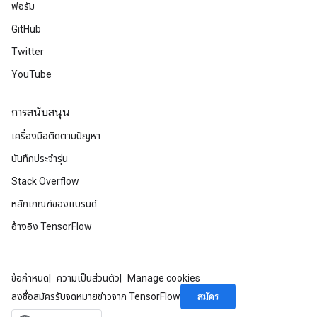
ฟอรัม
GitHub
Twitter
YouTube
การสนับสนุน
เครื่องมือติดตามปัญหา
บันทึกประจำรุ่น
Stack Overflow
หลักเกณฑ์ของแบรนด์
อ้างอิง TensorFlow
ข้อกำหนด
ความเป็นส่วนตัว
Manage cookies
สมัคร
ลงชื่อสมัครรับจดหมายข่าวจาก TensorFlow