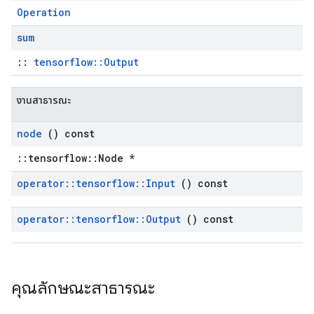
Operation
sum
::
tensorflow::Output
งานสาธารณะ
node
() const
::tensorflow::Node *
operator
::
tensorflow
::
Input
() const
operator
::
tensorflow
::
Output
() const
คุณลักษณะสาธารณะ