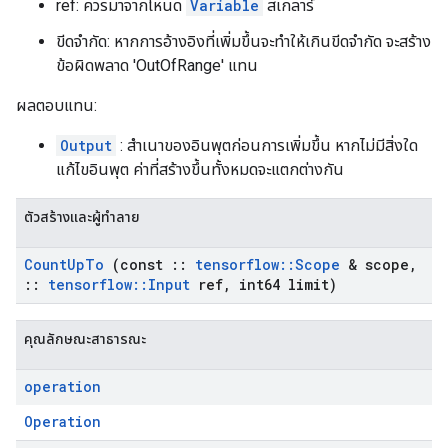
ref: ควรมาจากโหนด
Variable
สเกลาร์
ขีดจำกัด: หากการอ้างอิงที่เพิ่มขึ้นจะทำให้เกินขีดจำกัด จะสร้าง
ข้อผิดพลาด 'OutOfRange' แทน
ผลตอบแทน:
Output
: สำเนาของอินพุตก่อนการเพิ่มขึ้น หากไม่มีสิ่งใด
แก้ไขอินพุต ค่าที่สร้างขึ้นทั้งหมดจะแตกต่างกัน
ตัวสร้างและผู้ทำลาย
Count
Up
To
(const
::
tensorflow
::
Scope
& scope
,
::
tensorflow
::
Input
ref
,
int64 limit)
คุณลักษณะสาธารณะ
operation
Operation