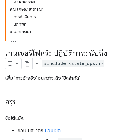
งานสาธารณะ
คุณลักษณะสาธารณะ
การดำเนินการ
เอาท์พุท
งานสาธารณะ
เทนเซอร์โฟลว์
::
ปฏิบัติการ
::
นับถึง
#include <state_ops.h>
เพิ่ม 'การอ้างอิง' จนกว่าจะถึง 'ขีดจำกัด'
สรุป
ข้อโต้แย้ง:
ขอบเขต: วัตถุ
ขอบเขต