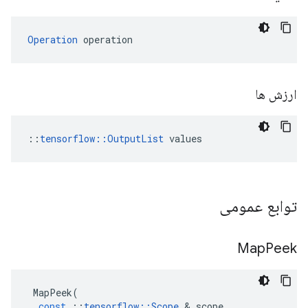
Operation
 operation
ارزش ها
::
tensorflow::OutputList
 values
توابع عمومی
Map
Peek
MapPeek
(
const
::
tensorflow
::
Scope
&
scope
,