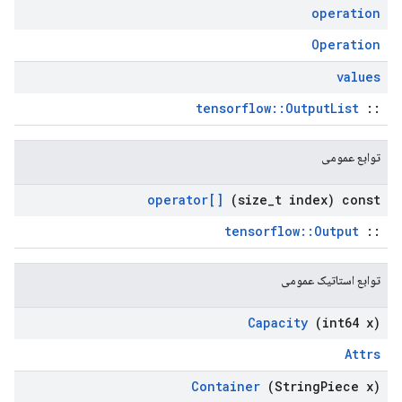
operation
Operation
values
tensorflow::OutputList
::
توابع عمومی
operator[]
(size
_
t index) const
tensorflow::Output
::
توابع استاتیک عمومی
Capacity
(int64 x)
Attrs
Container
(String
Piece x)