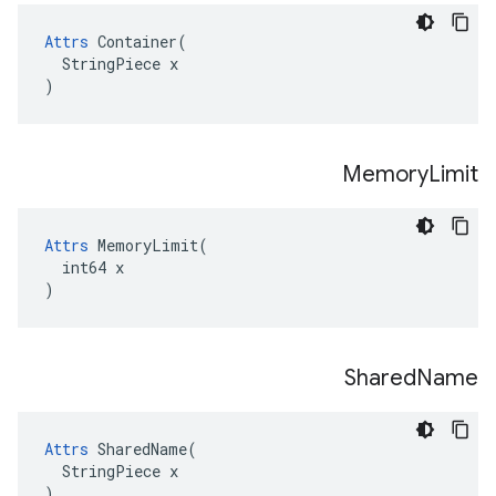
Attrs
 Container(

  StringPiece x

)
Memory
Limit
Attrs
 MemoryLimit(

  int64 x

)
Shared
Name
Attrs
 SharedName(

  StringPiece x

)