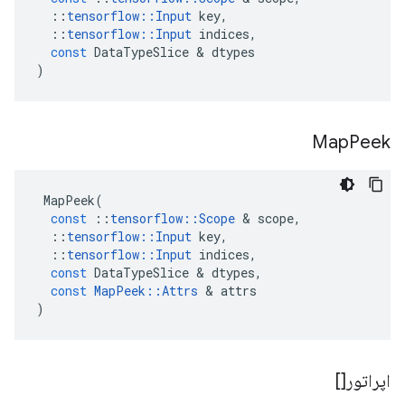
::
tensorflow
::
Input
key
,
::
tensorflow
::
Input
indices
,
const
DataTypeSlice
&
dtypes
)
Map
Peek
MapPeek
(
const
::
tensorflow
::
Scope
&
scope
,
::
tensorflow
::
Input
key
,
::
tensorflow
::
Input
indices
,
const
DataTypeSlice
&
dtypes
,
const
MapPeek
::
Attrs
&
attrs
)
اپراتور[]