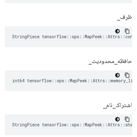
ظرف
_
StringPiece tensorflow::ops::MapPeek::Attrs::cont
حافظه
_
محدودیت
_
int64 tensorflow::ops::MapPeek::Attrs::memory_lim
اشتراک
_
نام
_
StringPiece tensorflow::ops::MapPeek::Attrs::shar