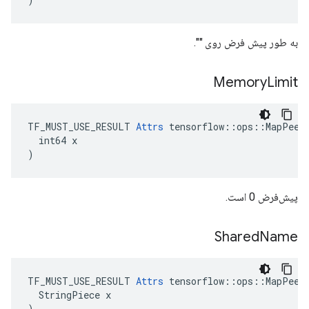
به طور پیش فرض روی "".
Memory
Limit
TF_MUST_USE_RESULT 
Attrs
 tensorflow::ops::MapPeek:
  int64 x

)
پیش‌فرض 0 است.
Shared
Name
TF_MUST_USE_RESULT 
Attrs
 tensorflow::ops::MapPeek:
  StringPiece x

)