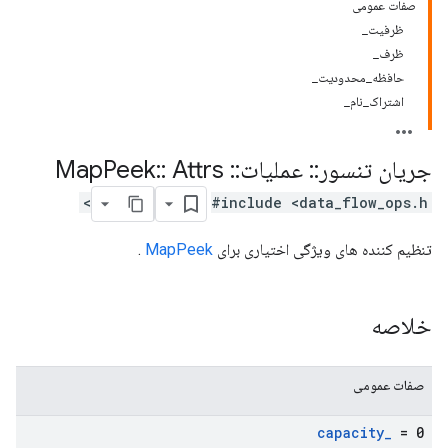
صفات عمومی
ظرفیت_
ظرف_
حافظه_محدودیت_
اشتراک_نام_
جریان تنسور
::
عملیات
::
Map
Attrs
::
Peek
#include <data_flow_ops.h>
تنظیم کننده های ویژگی اختیاری برای
MapPeek
.
خلاصه
صفات عمومی
capacity
_
= 0