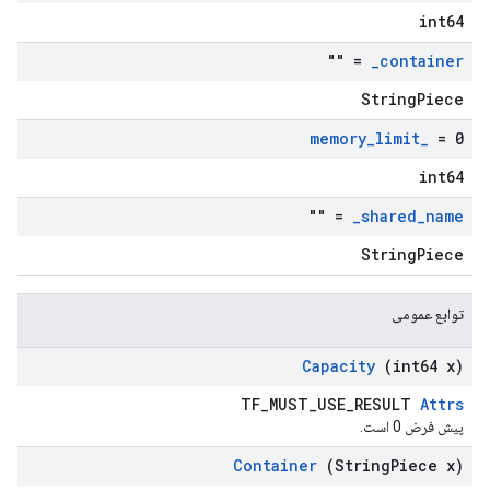
int64
= ""
_
container
StringPiece
memory
_
limit
_
= 0
int64
= ""
_
shared
_
name
StringPiece
توابع عمومی
Capacity
(int64 x)
TF_MUST_USE_RESULT
Attrs
پیش فرض 0 است.
Container
(String
Piece x)