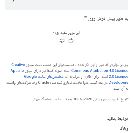
به طور پیش فرض روی "".
این مرور مفید بود؟
جز در مواردی که غیر از این ذکر شده باشد،‌محتوای این صفحه تحت مجوز
Creative
Commons Attribution 4.0 License
است. نمونه کدها نیز دارای مجوز
Apache
2.0 License
است. برای اطلاع از جزئیات، به
خطمشی‌های سایت Google
Developers‏
مراجعه کنید. جاوا علامت تجاری ثبت‌شده Oracle و/یا شرکت‌های وابسته
به آن است.
تاریخ آخرین به‌روزرسانی 2026-02-18 به‌وقت ساعت هماهنگ جهانی.
مرتبط بمانید
وبلاگ