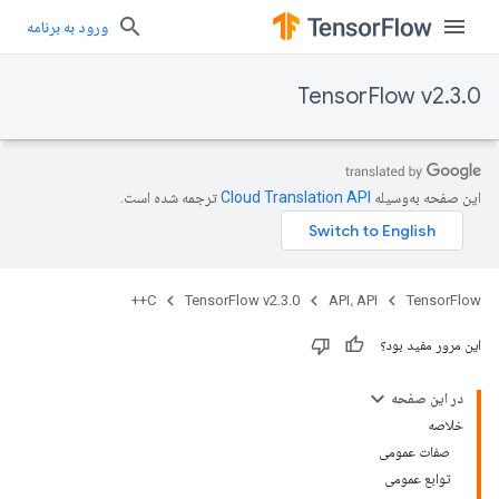
ورود به برنامه
TensorFlow v2.3.0
این صفحه به‌وسیله
ترجمه شده است.
C++
TensorFlow v2.3.0
API، API
TensorFlow
این مرور مفید بود؟
در این صفحه
خلاصه
صفات عمومی
توابع عمومی