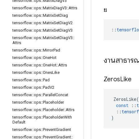
tensorflow
::
ops
::
Matrix
Diag
V3
tensorflow
::
ops
::
Matrix
Diag
V3
::
Attrs
ย
tensorflow
::
ops
::
Matrix
Set
Diag
tensorflow
::
ops
::
Matrix
Set
Diag
V2
::
tensorfl
tensorflow
::
ops
::
Matrix
Set
Diag
V3
tensorflow
::
ops
::
Matrix
Set
Diag
V3
::
Attrs
tensorflow
::
ops
::
Mirror
Pad
tensorflow
::
ops
::
One
Hot
งานสาธาร
tensorflow
::
ops
::
One
Hot
::
Attrs
tensorflow
::
ops
::
Ones
Like
Zeros
Like
tensorflow
::
ops
::
Pad
tensorflow
::
ops
::
Pad
V2
tensorflow
::
ops
::
Parallel
Concat
ZerosLike
(
tensorflow
::
ops
::
Placeholder
const
::
t
tensorflow
::
ops
::
Placeholder
::
Attrs
::
tensorf
)
tensorflow
::
ops
::
Placeholder
With
Default
tensorflow
::
ops
::
Prevent
Gradient
tensorflow
::
ops
::
Prevent
Gradient
::