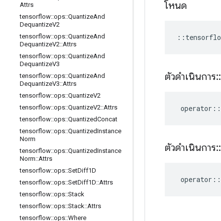
โหนด
Attrs
tensorflow
::
ops
::
Quantize
And
Dequantize
V2
::
tensorflo
tensorflow
::
ops
::
Quantize
And
Dequantize
V2
::
Attrs
tensorflow
::
ops
::
Quantize
And
Dequantize
V3
ตัวดำเนินการ
::
tensorflow
::
ops
::
Quantize
And
Dequantize
V3
::
Attrs
tensorflow
::
ops
::
Quantize
V2
operator
::
tensorflow
::
ops
::
Quantize
V2
::
Attrs
tensorflow
::
ops
::
Quantized
Concat
tensorflow
::
ops
::
Quantized
Instance
Norm
ตัวดำเนินการ
::
tensorflow
::
ops
::
Quantized
Instance
Norm
::
Attrs
tensorflow
::
ops
::
Set
Diff1D
operator
::
tensorflow
::
ops
::
Set
Diff1D
::
Attrs
tensorflow
::
ops
::
Stack
tensorflow
::
ops
::
Stack
::
Attrs
tensorflow
::
ops
::
Where