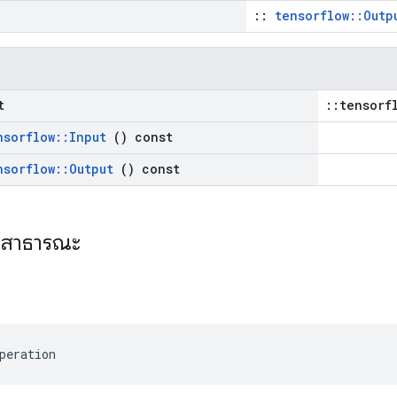
::
tensorflow::Outp
t
::tensorf
nsorflow
::
Input
() const
nsorflow
::
Output
() const
ะสาธารณะ
ร
peration