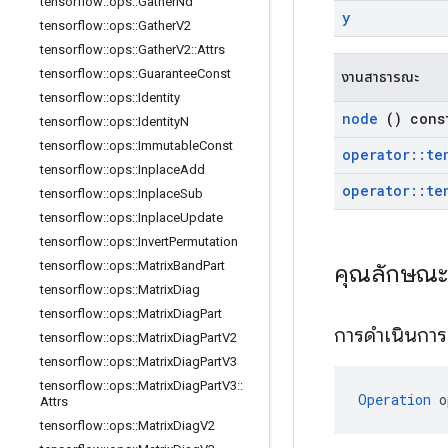
tensorflow
::
ops
::
Gather
Nd
y
tensorflow
::
ops
::
Gather
V2
tensorflow
::
ops
::
Gather
V2
::
Attrs
tensorflow
::
ops
::
Guarantee
Const
งานสาธารณะ
tensorflow
::
ops
::
Identity
node
() cons
tensorflow
::
ops
::
Identity
N
tensorflow
::
ops
::
Immutable
Const
operator
::
te
tensorflow
::
ops
::
Inplace
Add
operator
::
te
tensorflow
::
ops
::
Inplace
Sub
tensorflow
::
ops
::
Inplace
Update
tensorflow
::
ops
::
Invert
Permutation
tensorflow
::
ops
::
Matrix
Band
Part
คุณลักษณ
tensorflow
::
ops
::
Matrix
Diag
tensorflow
::
ops
::
Matrix
Diag
Part
การดำเนินกา
tensorflow
::
ops
::
Matrix
Diag
Part
V2
tensorflow
::
ops
::
Matrix
Diag
Part
V3
tensorflow
::
ops
::
Matrix
Diag
Part
V3
::
Operation
 o
Attrs
tensorflow
::
ops
::
Matrix
Diag
V2