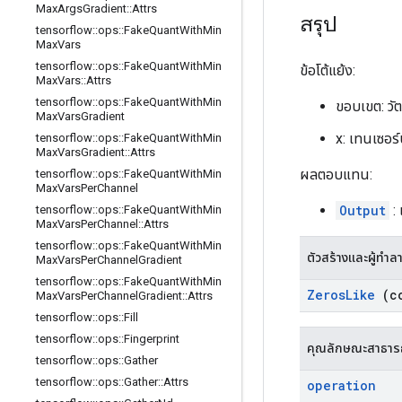
Max
Args
Gradient
::
Attrs
สรุป
tensorflow
::
ops
::
Fake
Quant
With
Min
Max
Vars
tensorflow
::
ops
::
Fake
Quant
With
Min
ข้อโต้แย้ง:
Max
Vars
::
Attrs
tensorflow
::
ops
::
Fake
Quant
With
Min
ขอบเขต: วัต
Max
Vars
Gradient
x: เทนเซอร
tensorflow
::
ops
::
Fake
Quant
With
Min
Max
Vars
Gradient
::
Attrs
ผลตอบแทน:
tensorflow
::
ops
::
Fake
Quant
With
Min
Max
Vars
Per
Channel
Output
: 
tensorflow
::
ops
::
Fake
Quant
With
Min
Max
Vars
Per
Channel
::
Attrs
tensorflow
::
ops
::
Fake
Quant
With
Min
ตัวสร้างและผู้ทำล
Max
Vars
Per
Channel
Gradient
tensorflow
::
ops
::
Fake
Quant
With
Min
Zeros
Like
(c
Max
Vars
Per
Channel
Gradient
::
Attrs
tensorflow
::
ops
::
Fill
tensorflow
::
ops
::
Fingerprint
คุณลักษณะสาธา
tensorflow
::
ops
::
Gather
tensorflow
::
ops
::
Gather
::
Attrs
operation