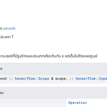
ถุ
ขอบเขต
์ประเภท T
เทนเซอร์ที่มีรูปร่างและประเภทเดียวกันกับ x แต่เต็มไปด้วยเลขศูนย์
าย
onst
::
tensorflow
::
Scope
& scope
,
::
tensorflow
::
Inp
รณะ
Operation