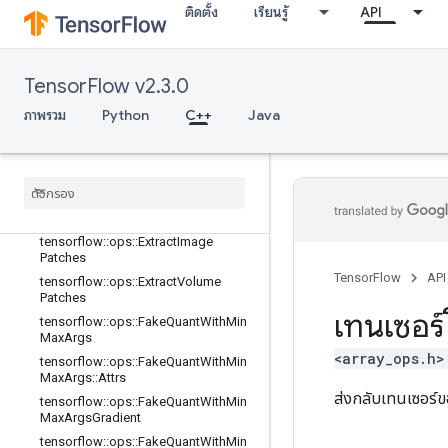
tensorflow::ops::Dequantize
ติดตั้ง
เรียนรู้
API
tensorflow::ops::Dequantize::Attrs
tensorflow::ops::Diag
tensorflow::ops::DiagPart
TensorFlow v2.3.0
tensorflow::ops::EditDistance
ภาพรวม
Python
C++
Java
tensorflow::ops::EditDistance::Attrs
tensorflow
::
ops
::
Empty
tensorflow
::
ops
::
Empty
::
Attrs
tensorflow
::
ops
::
Ensure
Shape
tensorflow
::
ops
::
Expand
Dims
tensorflow
::
ops
::
Extract
Image
Patches
TensorFlow
API
tensorflow
::
ops
::
Extract
Volume
Patches
เทนเซอร์
tensorflow
::
ops
::
Fake
Quant
With
Min
Max
Args
<array_ops.h>
tensorflow
::
ops
::
Fake
Quant
With
Min
Max
Args
::
Attrs
ส่งกลับเทนเซอร์ขอ
tensorflow
::
ops
::
Fake
Quant
With
Min
Max
Args
Gradient
tensorflow
::
ops
::
Fake
Quant
With
Min