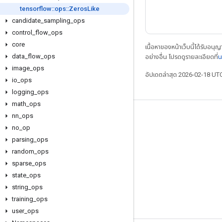
tensorflow
::
ops
::
Zeros
Like
candidate
_
sampling
_
ops
control
_
flow
_
ops
core
เนื้อหาของหน้าเว็บนี้ได้รับอนุ
data
_
flow
_
ops
อย่างอื่น โปรดดูรายละเอียดที่
น
image
_
ops
อัปเดตล่าสุด 2026-02-18 UT
io
_
ops
logging
_
ops
math
_
ops
nn
_
ops
เชื่อมต่อเสมอ
no
_
op
บล็อก
parsing
_
ops
ฟอรัม
random
_
ops
sparse
_
ops
GitHub
state
_
ops
Twitter
string
_
ops
YouTube
training
_
ops
user
_
ops