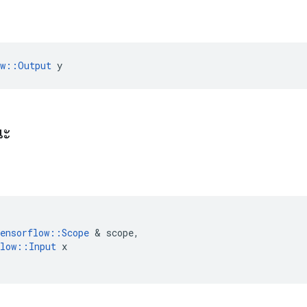
ow::Output
 y
ณะ
ensorflow
::
Scope
&
scope
,
low
::
Input
x