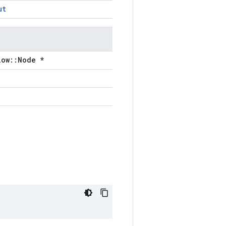
ut
low::Node *