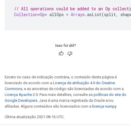
// All operations could be added to an Op collect
Collection
<
Op
>
 allOps 
=
Arrays
.
asList
(
split
,
 shap
Isso foi útil?
Exceto no caso de indicação contrária, o conteúdo desta página é
licenciado de acordo com a
Licença de atribuição 4.0 do Creative
Commons
, e as amostras de código são licenciadas de acordo com a
Licença Apache 2.0
. Para mais detalhes, consulte as
políticas do site do
Google Developers
. Java é uma marca registrada da Oracle e/ou
afiliadas. Alguns conteúdos são licenciados com a
licença numpy
.
Última atualização 2021-08-16 UTC.