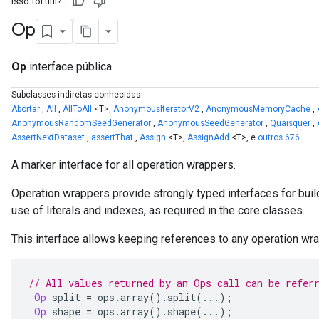
Isso foi útil?
Op
Op
interface pública
Subclasses indiretas conhecidas
Abortar
,
All
,
AllToAll
<T>,
AnonymousIteratorV2
,
AnonymousMemoryCache
,
AnonymousRandomSeedGenerator
,
AnonymousSeedGenerator
,
Quaisquer
,
AssertNextDataset
,
assertThat
,
Assign
<T>,
AssignAdd
<T>, e
outros 676.
A marker interface for all operation wrappers.
Operation wrappers provide strongly typed interfaces for buil
use of literals and indexes, as required in the core classes.
This interface allows keeping references to any operation w
// All values returned by an Ops call can be refer
Op
 split 
=
 ops
.
array
().
split
(...);
Op
 shape 
=
 ops
.
array
().
shape
(...);