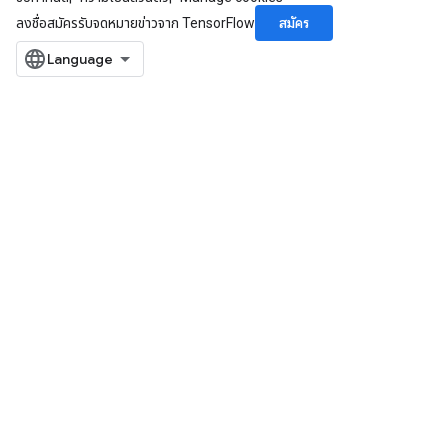
สมัคร
ลงชื่อสมัครรับจดหมายข่าวจาก TensorFlow
Batch
atch