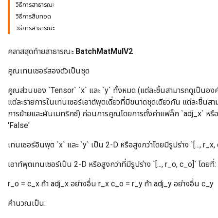
วิธีการสาธารณะ
วิธีการสืบทอด
วิธีการสาธารณะ
คลาสสุดท้ายสาธารณะ
BatchMatMulV2
คูณเทนเซอร์สองตัวเป็นชุด
คูณส่วนของ `Tensor` `x` และ `y` ทั้งหมด (แต่ละชิ้นสามารถดูเป็นอง
แต่ละรายการในเทนเซอร์เอาต์พุตเดี่ยวที่มีขนาดชุดเดียวกัน แต่ละชิ้นสาม
การย้ายและผันเมทริกซ์) ก่อนการคูณโดยการตั้งค่าแฟล็ก `adj_x` หรือ `a
'False'
เทนเซอร์อินพุต `x` และ `y` เป็น 2-D หรือสูงกว่าโดยมีรูปร่าง `[..., r_x, c
เอาท์พุตเทนเซอร์เป็น 2-D หรือสูงกว่าที่มีรูปร่าง `[..., r_o, c_o]` โดยที่:
r_o = c_x ถ้า adj_x อย่างอื่น r_x c_o = r_y ถ้า adj_y อย่างอื่น c_y
คำนวณเป็น: