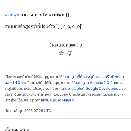
เอาท์พุท
สาธารณะ <T>
เอาท์พุท
()
สามมิติหรือสูงกว่าที่มีรูปร่าง `[..., r_o, c_o]`
ข้อมูลนี้มีประโยชน์ไหม
เนื้อหาของหน้าเว็บนี้ได้รับอนุญาตภายใต้
ใบอนุญาตที่ต้องระบุที่มาของครีเอทีฟคอม
มอนส์ 4.0
และตัวอย่างโค้ดได้รับอนุญาตภายใต้
ใบอนุญาต Apache 2.0
เว้นแต่จะ
ระบุไว้เป็นอย่างอื่น โปรดดูรายละเอียดที่
นโยบายเว็บไซต์ Google Developers
ส่วน
Java เป็นเครื่องหมายการค้าจดทะเบียนของ Oracle และ/หรือบริษัทในเครือ เนื้อหา
บางส่วนได้รับอนุญาตภายใต้
ใบอนุญาต NumPy
อัปเดตล่าสุด 2025-07-28 UTC
เชื่อมต่อเสมอ