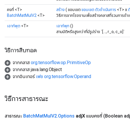
คงที่ <T>
สร้าง
( ขอบเขต
ขอบเขต
ตัวดำเนินการ
<T> x
ต
BatchMatMulV2
<T>
วิธีการจากโรงงานเพื่อสร้างคลาสที่รวมการด
เอาท์พุต
<T>
เอาท์พุท
()
สามมิติหรือสูงกว่าที่มีรูปร่าง `[..., r_o, c_o]`
Flush
วิธีการสืบทอด
จากคลาส
org.tensorflow.op.PrimitiveOp
eHandleOp
จากคลาส java.lang.Object
จากอินเทอร์
เฟซ org.tensorflow.Operand
ureSplit
วิธีการสาธารณะ
สาธารณะ
Batch
Mat
Mul
V2
.
Options
adj
X
แบบคงที่
(Boolean ad