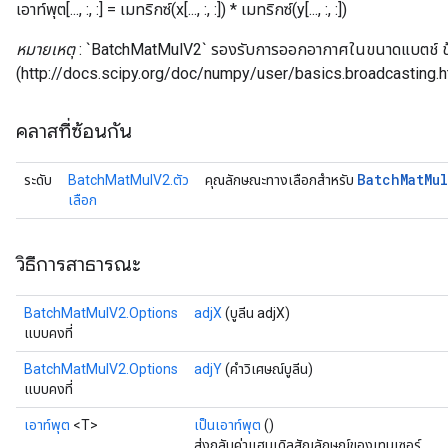
เอาท์พุต[..., :, :] = เมทริกซ์(x[..., :, :]) * เมทริกซ์(y[..., :, :])
หมายเหตุ
: `BatchMatMulV2` รองรับการออกอากาศในขนาดแบตช์ ข้อมูลเ
(http://docs.scipy.org/doc/numpy/user/basics.broadcasting.h
t
คลาสที่ซ้อนกัน
Batch
Mat
Mul
ระดับ
BatchMatMulV2.ตัว
คุณลักษณะทางเลือกสำหรับ
เลือก
source
วิธีการสาธารณะ
leOp
BatchMatMulV2.Options
adjX
(บูลีน adjX)
แบบคงที่
BatchMatMulV2.Options
adjY
(คำวิเศษณ์บูลีน)
แบบคงที่
เอาท์พุต
<T>
เป็นเอาท์พุต
()
ส่งกลับค่าแฮนเดิลสัญลักษณ์ของเทนเซอร์