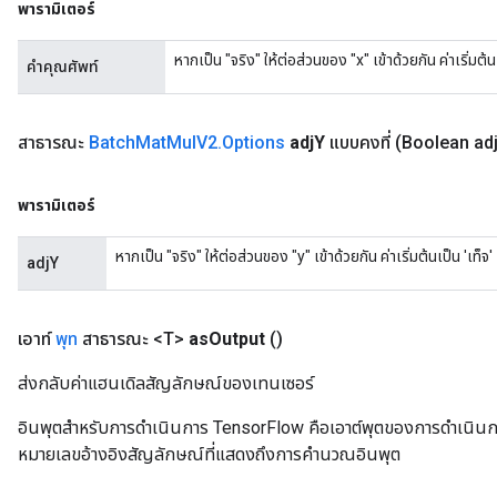
พารามิเตอร์
หากเป็น "จริง" ให้ต่อส่วนของ "x" เข้าด้วยกัน ค่าเริ่มต้นเ
คำคุณศัพท์
สาธารณะ
Batch
Mat
Mul
V2
.
Options
adj
Y
แบบคงที่
(Boolean ad
พารามิเตอร์
หากเป็น "จริง" ให้ต่อส่วนของ "y" เข้าด้วยกัน ค่าเริ่มต้นเป็น 'เท็จ'
adjY
เอาท์
พุท
สาธารณะ <T>
as
Output
()
ส่งกลับค่าแฮนเดิลสัญลักษณ์ของเทนเซอร์
อินพุตสำหรับการดำเนินการ TensorFlow คือเอาต์พุตของการดำเนินการ T
หมายเลขอ้างอิงสัญลักษณ์ที่แสดงถึงการคำนวณอินพุต