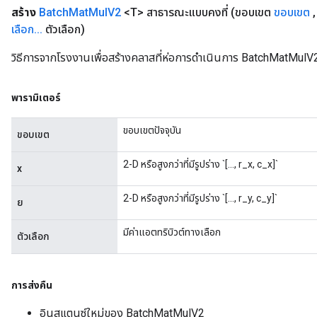
สร้าง
Batch
Mat
Mul
V2
<T> สาธารณะแบบคงที่
(ขอบเขต
ขอบเขต
,
เลือก
.
.
.
ตัวเลือก)
วิธีการจากโรงงานเพื่อสร้างคลาสที่ห่อการดำเนินการ BatchMatMulV2
พารามิเตอร์
ขอบเขตปัจจุบัน
ขอบเขต
2-D หรือสูงกว่าที่มีรูปร่าง `[..., r_x, c_x]`
x
2-D หรือสูงกว่าที่มีรูปร่าง `[..., r_y, c_y]`
ย
มีค่าแอตทริบิวต์ทางเลือก
ตัวเลือก
การส่งคืน
อินสแตนซ์ใหม่ของ BatchMatMulV2