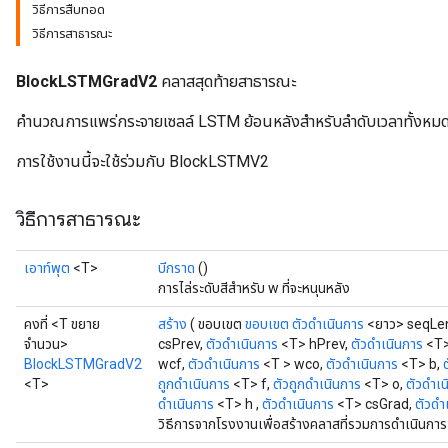
วิธีการสืบทอด
วิธีการสาธารณะ
BlockLSTMGradV2
คลาสสุดท้ายสาธารณะ
t
คำนวณการแพร่กระจายเซลล์ LSTM ย้อนหลังสำหรับลำดับเวลาทั้งหม
การใช้งานนี้จะใช้ร่วมกับ BlockLSTMV2
วิธีการสาธารณะ
source
เอาท์พุต
<T>
บีกราด
()
การไล่ระดับสีสำหรับ w ที่จะหนุนหลัง
leOp
คงที่ <T ขยาย
สร้าง
( ขอบเขต
ขอบเขต
ตัวดำเนินการ
<ยาว> seqLe
จำนวน>
csPrev,
ตัวดำเนินการ
<T> hPrev,
ตัวดำเนินการ
<T>
BlockLSTMGradV2
wcf,
ตัวดำเนินการ
<T > wco,
ตัวดำเนินการ
<T> b,
<T>
ถูกดำเนินการ
<T> f,
ตัวถูกดำเนินการ
<T> o,
ตัวดำเน
ดำเนินการ
<T> h ,
ตัวดำเนินการ
<T> csGrad,
ตัวดำ
วิธีการจากโรงงานเพื่อสร้างคลาสที่รวมการดำเนินก