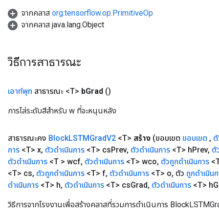
จากคลาส
org.tensorflow.op.PrimitiveOp
จากคลาส java.lang.Object
วิธีการสาธารณะ
เอาท์พุท
สาธารณะ <T>
b
Grad
()
การไล่ระดับสีสำหรับ w ที่จะหนุนหลัง
สาธารณะคง
Block
LSTMGrad
V2
<T>
สร้าง
(ขอบเขต
ขอบเขต
,
ต
การ
<T> x
,
ตัวดำเนินการ
<T> cs
Prev
,
ตัวดำเนินการ
<T> h
Prev
,
ตั
ตัวดำเนินการ
<T > wcf
,
ตัวดำเนินการ
<T> wco
,
ตัวถูกดำเนินการ
<T
<T> cs
,
ตัวถูกดำเนินการ
<T> f
,
ตัวดำเนินการ
<T> o
,
ตัว
ถูกดำเนิน
ดำเนินการ
<T> h
,
ตัวดำเนินการ
<T> cs
Grad
,
ตัวดำเนินการ
<T> h
G
วิธีการจากโรงงานเพื่อสร้างคลาสที่รวมการดำเนินการ BlockLSTMGr