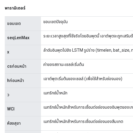
พารามิเตอร์
ขอบเขตปัจจุบัน
ขอบเขต
ระยะเวลาสูงสุดที่ใช้จริงโดยอินพุตนี้ เอาต์พุตจะถูกเสริมด้
seqLenMax
ลำดับอินพุตไปยัง LSTM รูปร่าง (timelen, bat_size
x
ค่าของสถานะเซลล์เริ่มต้น
csก่อนหน้า
เอาต์พุตเริ่มต้นของเซลล์ (เพื่อใช้สำหรับช่องมอง)
hก่อนหน้า
เมทริกซ์น้ำหนัก
ว
เมทริกซ์น้ำหนักสำหรับการเชื่อมต่อช่องมองอินพุตของเ
WCI
เมทริกซ์น้ำหนักสำหรับการเชื่อมต่อช่องมองลืมเกต
ห้องสุขา