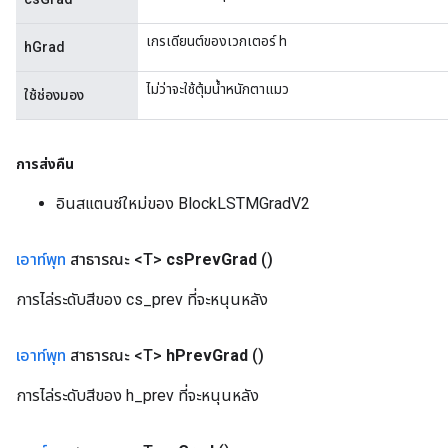
เกรเดียนต์ของเวกเตอร์ h
hGrad
ไม่ว่าจะใช้ตุ้มน้ำหนักตาแมว
ใช้ช่องมอง
การส่งคืน
อินสแตนซ์ใหม่ของ BlockLSTMGradV2
เอาท์พุท
สาธารณะ <T>
cs
Prev
Grad
()
การไล่ระดับสีของ cs_prev ที่จะหนุนหลัง
เอาท์พุท
สาธารณะ <T>
h
Prev
Grad
()
การไล่ระดับสีของ h_prev ที่จะหนุนหลัง