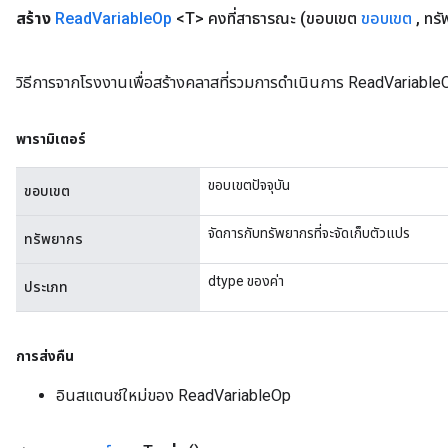
สร้าง
Read
Variable
Op
<T> คงที่สาธารณะ
(ขอบเขต
ขอบเขต
,
ทรั
วิธีการจากโรงงานเพื่อสร้างคลาสที่รวมการดำเนินการ ReadVariable
พารามิเตอร์
ขอบเขตปัจจุบัน
ขอบเขต
จัดการกับทรัพยากรที่จะจัดเก็บตัวแปร
ทรัพยากร
m
dtype ของค่า
ประเภท
rs
ersGradAccumDebug
การส่งคืน
eters
metersGradAccumDebug
อินสแตนซ์ใหม่ของ ReadVariableOp
ters
metersGradAccumDebug