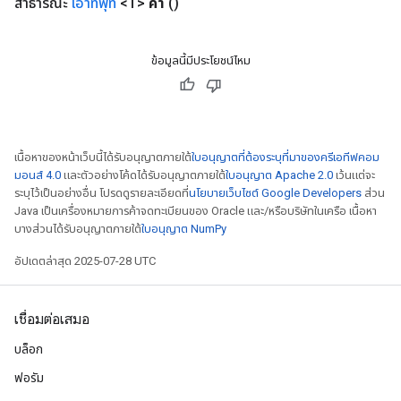
สาธารณะ
เอาท์พุท
<T>
ค่า
()
ropParameters
s
ersGradAccumDebug
ข้อมูลนี้มีประโยชน์ไหม
atorParameters
imatorParametersGradAccumDebug
ghtParameters
meters
เนื้อหาของหน้าเว็บนี้ได้รับอนุญาตภายใต้
ใบอนุญาตที่ต้องระบุที่มาของครีเอทีฟคอม
ametersGradAccumDebug
มอนส์ 4.0
และตัวอย่างโค้ดได้รับอนุญาตภายใต้
ใบอนุญาต Apache 2.0
เว้นแต่จะ
adParameters
ระบุไว้เป็นอย่างอื่น โปรดดูรายละเอียดที่
นโยบายเว็บไซต์ Google Developers
ส่วน
radParametersGradAccumDebug
Java เป็นเครื่องหมายการค้าจดทะเบียนของ Oracle และ/หรือบริษัทในเครือ เนื้อหา
rameters
บางส่วนได้รับอนุญาตภายใต้
ใบอนุญาต NumPy
ParametersGradAccumDebug
อัปเดตล่าสุด 2025-07-28 UTC
eters
metersGradAccumDebug
ientDescentParameters
เชื่อมต่อเสมอ
dientDescentParametersGradAccumDebug
บล็อก
ฟอรัม