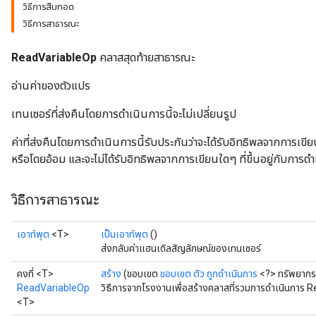
วิธีการสืบทอด
วิธีการสาธารณะ
ReadVariableOp
คลาสสุดท้ายสาธารณะ
อ่านค่าของตัวแปร
เทนเซอร์ที่ส่งคืนโดยการดำเนินการนี้จะไม่เปลี่ยนรูป
ค่าที่ส่งคืนโดยการดำเนินการนี้รับประกันว่าจะได้รับอิทธิพลจากการเขีย
หรือโดยอ้อม และจะไม่ได้รับอิทธิพลจากการเขียนใดๆ ที่ขึ้นอยู่กับการ
วิธีการสาธารณะ
เอาท์พุต
<T>
เป็นเอาท์พุต
()
ส่งกลับค่าแฮนเดิลสัญลักษณ์ของเทนเซอร์
คงที่ <T>
สร้าง
(ขอบเขต
ขอบเขต ตัว
ถูกดำเนินการ
<?> ทรัพยากร
ReadVariableOp
วิธีการจากโรงงานเพื่อสร้างคลาสที่รวมการดำเนินการ 
<T>