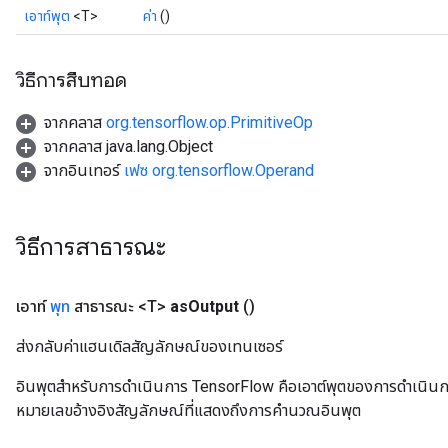
เอาท์พุต
<T>
ค่า
()
วิธีการสืบทอด
จากคลาส
org.tensorflow.op.PrimitiveOp
จากคลาส java.lang.Object
จากอินเทอร์
เฟซ org.tensorflow.Operand
วิธีการสาธารณะ
เอาท์
พุท
สาธารณะ <T>
as
Output
()
ส่งกลับค่าแฮนเดิลสัญลักษณ์ของเทนเซอร์
อินพุตสำหรับการดำเนินการ TensorFlow คือเอาต์พุตของการดำเนินการ T
หมายเลขอ้างอิงสัญลักษณ์ที่แสดงถึงการคำนวณอินพุต