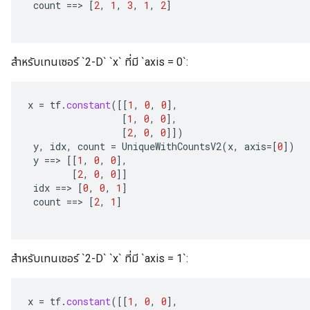
count
==
>
[
2
,
1
,
3
,
1
,
2
]
สำหรับเทนเซอร์ `2-D` `x` ที่มี `axis = 0`:
x
=
tf
.
constant
(
[[
1
,
0
,
0
]
,
[
1
,
0
,
0
]
,
[
2
,
0
,
0
]]
)
y
,
idx
,
count
=
UniqueWithCountsV2
(
x
,
axis
=[
0
]
)
y
==
>
[[
1
,
0
,
0
]
,
[
2
,
0
,
0
]]
idx
==
>
[
0
,
0
,
1
]
count
==
>
[
2
,
1
]
สำหรับเทนเซอร์ `2-D` `x` ที่มี `axis = 1`:
x
=
tf
.
constant
(
[[
1
,
0
,
0
]
,