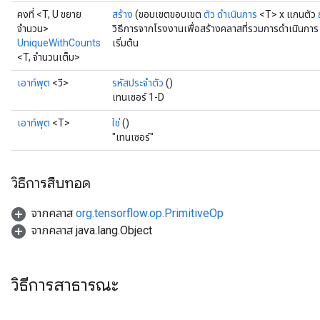
คงที่ <T, U ขยาย
สร้าง
(ขอบเขตขอบเขต
ตัว
ดำเนินการ
<T> x แกนตัว
จำนวน>
วิธีการจากโรงงานเพื่อสร้างคลาสที่รวมการดำเนินกา
UniqueWithCounts
เริ่มต้น
<T, จำนวนเต็ม>
เอาท์พุต
<วี>
รหัสประจำตัว
()
เทนเซอร์ 1-D
เอาท์พุต
<T>
ใช่
()
"เทนเซอร์"
วิธีการสืบทอด
จากคลาส
org.tensorflow.op.PrimitiveOp
จากคลาส java.lang.Object
วิธีการสาธารณะ