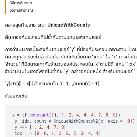
วิธีการสืบทอด
วิธีการสาธารณะ
คลาสสุดท้ายสาธารณะ
UniqueWithCounts
ค้นหาองค์ประกอบที่ไม่ซ้ำกันตามแกนของเทนเซอร์
การดำเนินการนี้จะส่งคืนเทนเซอร์ `y` ที่มีองค์ประกอบเฉพาะตาม `แกน`
คืนจะถูกจัดเรียงในลำดับเดียวกับที่เกิดขึ้นตาม "แกน" ใน "x" การดำเน
'จำนวน' ที่มีขนาดเท่ากับจำนวนองค์ประกอบใน 'x' ตามมิติ 'แกน' `idx` มี
จำนวนนับในเอาต์พุตที่ไม่ซ้ำกัน `y` กล่าวอีกนัยหนึ่ง สำหรับเทนเซอร์ `1
`y[idx[i]] = x[i] สำหรับฉันใน [0, 1,...,อันดับ(x) - 1]`
ตัวอย่างเช่น:
x
=
tf
.
constant
(
[
1
,
1
,
2
,
4
,
4
,
4
,
7
,
8
,
8
]
)
y
,
idx
,
count
=
UniqueWithCountsV2
(
x
,
axis
=
[
0
]
)
y
==
>
[
1
,
2
,
4
,
7
,
8
]
idx
==
>
[
0
,
0
,
1
,
2
,
2
,
2
,
3
,
4
,
4
]