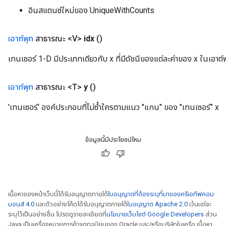
อินสแตนซ์ใหม่ของ UniqueWithCounts
เอาท์พุท
สาธารณะ <V>
idx
()
เทนเซอร์ 1-D มีประเภทเดียวกับ x ที่มีดัชนีของแต่ละค่าของ x ในเอาต์
เอาท์พุท
สาธารณะ <T>
y
()
'เทนเซอร์' องค์ประกอบที่ไม่ซ้ำใครตามแนว "แกน" ของ "เทนเซอร์" x
ข้อมูลนี้มีประโยชน์ไหม
เนื้อหาของหน้าเว็บนี้ได้รับอนุญาตภายใต้
ใบอนุญาตที่ต้องระบุที่มาของครีเอทีฟคอม
มอนส์ 4.0
และตัวอย่างโค้ดได้รับอนุญาตภายใต้
ใบอนุญาต Apache 2.0
เว้นแต่จะ
ระบุไว้เป็นอย่างอื่น โปรดดูรายละเอียดที่
นโยบายเว็บไซต์ Google Developers
ส่วน
Java เป็นเครื่องหมายการค้าจดทะเบียนของ Oracle และ/หรือบริษัทในเครือ เนื้อหา