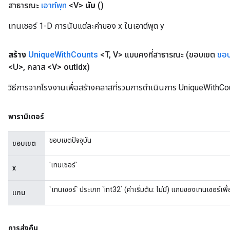
สาธารณะ
เอาท์พุท
<V>
นับ
()
เทนเซอร์ 1-D การนับแต่ละค่าของ x ในเอาต์พุต y
สร้าง
Unique
With
Counts
<T
,
V> แบบคงที่สาธารณะ
(ขอบเขต
ขอ
<U>
,
คลาส <V> out
Idx)
วิธีการจากโรงงานเพื่อสร้างคลาสที่รวมการดำเนินการ UniqueWithCo
พารามิเตอร์
ขอบเขตปัจจุบัน
ขอบเขต
'เทนเซอร์'
x
`เทนเซอร์` ประเภท `int32` (ค่าเริ่มต้น: ไม่มี) แกนของเทนเซอร์เพ
แกน
การส่งคืน