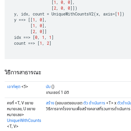
[
1
,
0
,
0
]
,
[
2
,
0
,
0
]]
)
y
,
idx
,
count
=
UniqueWithCountsV2
(
x
,
axis
=[
1
]
)
y
==
>
[[
1
,
0
]
,
[
1
,
0
]
,
[
2
,
0
]]
idx
==
>
[
0
,
1
,
1
]
count
==
>
[
1
,
2
]
x
วิธีการสาธารณะ
เอาท์พุต
<วี>
นับ
()
เทนเซอร์ 1 มิติ
คงที่ <T, V ขยาย
สร้าง
(ขอบเขตขอบเขต
ตัว
ดำเนินการ
<T> x
ตัวดำเน
หมายเลข, U ขยาย
วิธีการจากโรงงานเพื่อสร้างคลาสที่รวมการดำเนินกา
หมายเลข>
UniqueWithCounts
<T, V>