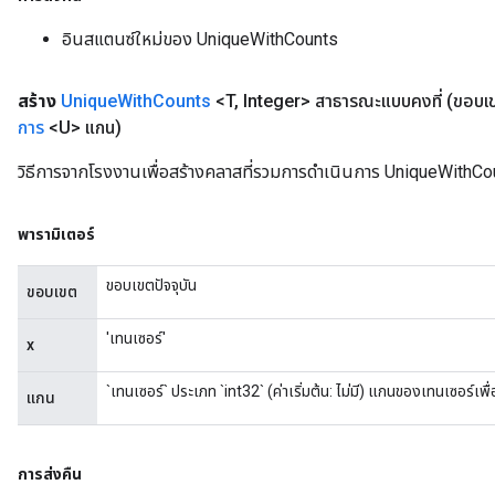
อินสแตนซ์ใหม่ของ UniqueWithCounts
สร้าง
Unique
With
Counts
<T
,
Integer> สาธารณะแบบคงที่
(ขอบเ
การ
<U> แกน)
วิธีการจากโรงงานเพื่อสร้างคลาสที่รวมการดำเนินการ UniqueWithCoun
พารามิเตอร์
ขอบเขตปัจจุบัน
ขอบเขต
'เทนเซอร์'
x
`เทนเซอร์` ประเภท `int32` (ค่าเริ่มต้น: ไม่มี) แกนของเทนเซอร์เพ
แกน
การส่งคืน