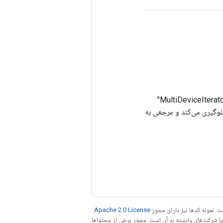
یک دسته برای یک تکرارکننده چند دستگاهی که می تواند به یک عملیات "MultiDeviceIteratorGetNextFromShard"
ز اشتراک‌گذاری منابع با نام جلوگیری می‌کند و مرجعی به
. نمونه کدها نیز دارای مجوز
Apache 2.0 License
ه کنید. جاوا علامت تجاری ثبت‌شده Oracle و/یا شرکت‌های وابسته به آن است. مجوز برخی از محتواها