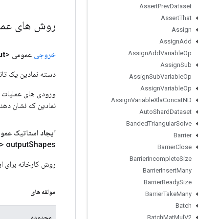
Assert
Prev
Dataset
Assert
That
روش های عم
Assign
Assign
Add
Assign
Add
Variable
Op
خروجی
عمومی <Object>
ut
Assign
Sub
دسته نمادین یک تانس
Assign
Sub
Variable
Op
Assign
Variable
Op
Assign
Variable
Xla
Concat
ND
نمادین که نشان دهن
Auto
Shard
Dataset
Banded
Triangular
Solve
ایجاد
استاتیک عمو
Barrier
> output
Shapes)
Barrier
Close
Barrier
Incomplete
Size
روش کارخانه برای ایجاد کلاسی که عملیات
Barrier
Insert
Many
Barrier
Ready
Size
مولفه های
Barrier
Take
Many
Batch
محدوده
Batch
Mat
Mul
V2