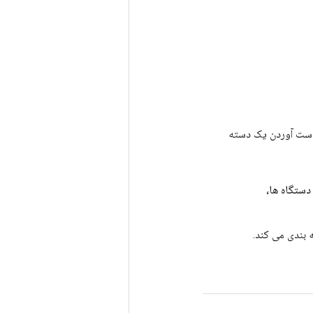
رای به دست آوردن یک دسته
List<Stri> دستگاه ها،