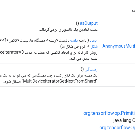
ی
()
asOutput
دسته نمادین یک تانسور را برمی‌گرداند.
ایجاد
( دامنه
دامنه
، لیست<رشته> دستگاه ها، لیست<کلاس<?>>
AnonymousMultiD
شکل
> خروجی شکل ها)
بسته بندی می کند.
رسیدگی
()
یک دسته برای یک تکرارکننده چند دستگاهی که می تواند به یک ع
"MultiDeviceIteratorGetNextFromShard" منتقل شود.
org.tensorflow.op.Primi
org.tensorflow.O