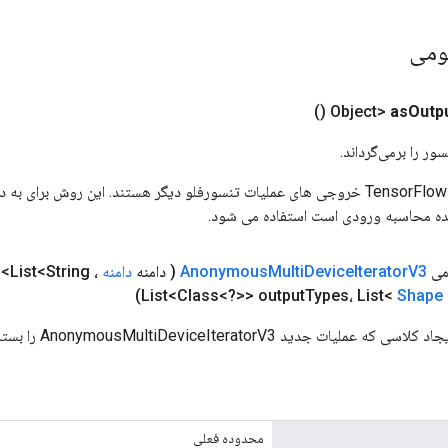
ومی
()
as
Outp
ور را برمی‌گرداند.
ورودی های عملیات TensorFlow خروجی های عملیات تنسورفلو دیگر هستند. این روش ب
ده محاسبه ورودی است استفاده می شود.
می
V3
Iterator
Device
Multi
Anonymous
( دامنه
دامنه
، ng
List<Class<?>> output
Types، List<
Shape
 جدید AnonymousMultiDeviceIteratorV3 را بسته بندی می کند.
محدوده فعلی