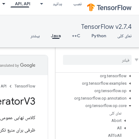
نصب
بدانید
API، API
TensorFlow v2.7.4
نمای کلی
Python
C++
Java
بیشتر
Tensor
Flow for Java
org
.
tensorflow
org
.
tensorflow
.
examples
 API
TensorFlow
org
.
tensorflow
.
op
erator
V3
org
.
tensorflow
.
op
.
annotation
org
.
tensorflow
.
op
.
core
نمای کلی
کلاس نهایی عمومی
Abort
All
ظرفی برای منبع تکر
All
To
All