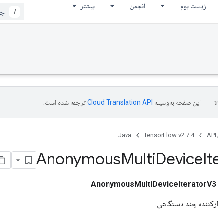
زیست بوم
انجمن
بیشتر
/
این صفحه به‌وسیله
ترجمه شده است.
Java
TensorFlow v2.7.4
API،
Anonymous
Multi
Device
It
AnonymousMultiDeviceIteratorV3
ارکننده چند دستگاهی.