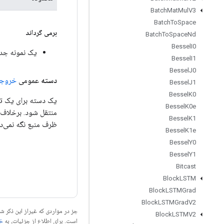
Batch
Mat
Mul
V3
Batch
To
Space
برمی گرداند
Batch
To
Space
Nd
Bessel
I0
یک نمونه جدید از DeviceIteratorV3
Bessel
I1
Bessel
J0
دسته
عمومی
خروج
Bessel
J1
Bessel
K0
Bessel
K0e
Bessel
K1
ظرف منبع نگه نمی‌دا
Bessel
K1e
Bessel
Y0
Bessel
Y1
Bitcast
Block
LSTM
Block
LSTMGrad
Block
LSTMGrad
V2
جز در مواردی که غیراز این ذکر
Block
LSTMV2
است. برای اطلاع از جزئیات، به
خطم