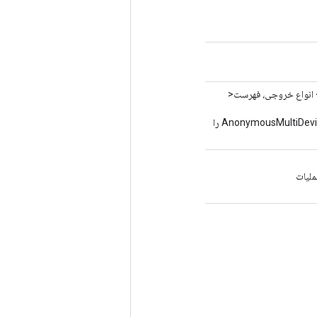
 انواع خروجی، فهرست<
روش کارخانه برای ایجاد کلاسی که عملیات جدید AnonymousMultiDeviceIteratorV3 را
ملیات