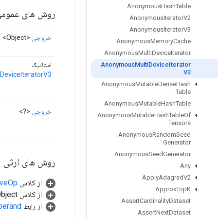
Anonymous
Hash
Table
روش های عموم
Anonymous
Iterator
V2
Anonymous
Iterator
V3
خروجی
<Object>
Anonymous
Memory
Cache
Anonymous
Multi
Device
Iterator
استاتیک
Anonymous
Multi
Device
Iterator
V3
eviceIteratorV3
Anonymous
Mutable
Dense
Hash
Table
Anonymous
Mutable
Hash
Table
خروجی
<?>
Anonymous
Mutable
Hash
Table
Of
Tensors
Anonymous
Random
Seed
Generator
Anonymous
Seed
Generator
روش های ارثی
Any
Apply
Adagrad
V2
از کلاس
tiveOp
Approx
Top
K
از کلاس java.lang.Object
Assert
Cardinality
Dataset
از رابط
perand
Assert
Next
Dataset