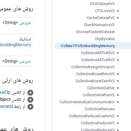
CSVDataset
V2
روش های عموم
CTCLoss
V2
Cache
Dataset
V2
خروجی
<String>
Check
Numerics
V2
Choose
Fastest
Dataset
استاتیک
Clip
By
Value
mbeddingMemory
Collate
TPUEmbedding
Memory
Collective
All
To
All
V2
Collective
All
To
All
V3
خروجی
<String>
Collective
Assign
Group
V2
Collective
Bcast
Recv
V2
روش های ارثی
Collective
Bcast
Send
V2
Collective
Gather
از کلاس
tiveOp
Collective
Gather
V2
از کلاس java.lang.Object
Collective
Initialize
Communicator
از رابط
perand
Collective
Permute
Collective
Reduce
Scatter
V2
Collective
Reduce
V2
روش های عم
Collective
Reduce
V3