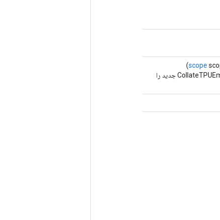
scope
sco
روش کارخانه برای ایجاد کلاسی که یک عملیات CollateTPUEmbeddingMemory جدید را