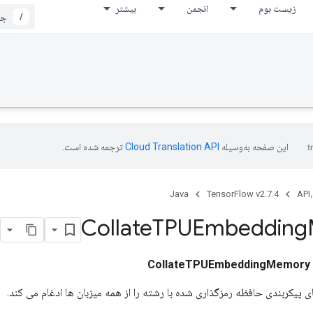
زیست بوم
انجمن
بیشتر
/
این صفحه به‌وسیله
ترجمه شده است.
Java
TensorFlow v2.7.4
API،
Collate
TPUEmbedding
CollateTPUEmbeddingMemory
 پیکربندی حافظه رمزگذاری شده با رشته را از همه میزبان ها ادغام می کند.