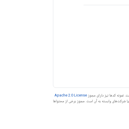
. نمونه کدها نیز دارای مجوز
Apache 2.0 License
ه کنید. جاوا علامت تجاری ثبت‌شده Oracle و/یا شرکت‌های وابسته به آن است. مجوز برخی از محتواها