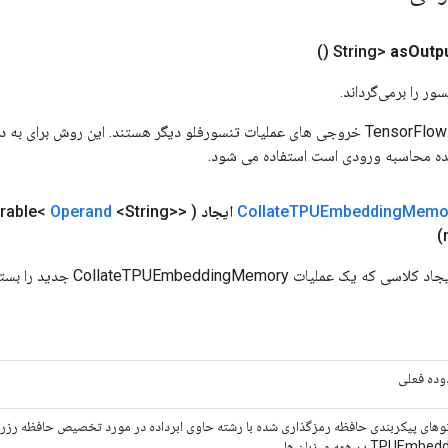
()
as
Outp
ور را برمی‌گرداند.
ورودی های عملیات TensorFlow خروجی های عملیات تنسورفلو دیگر هستند. این روش ب
ده محاسبه ورودی است استفاده می شود.
Memo
TPUEmbedding
Collate
ایجاد
(
<String>>
Operand
erable<
ات CollateTPUEmbeddingMemory جدید را بسته بندی می کند.
ده فعلی
وهای پیکربندی حافظه رمزگذاری شده با رشته حاوی ابرداده در مورد تخصیص حافظه رزرو
TPUEm در همه میزبان ها.