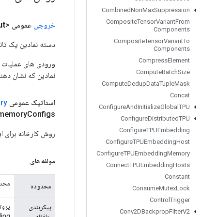
Combined
Non
Max
Suppression
Composite
Tensor
Variant
From
خروجی
عمومی <String>
ut
Components
Composite
Tensor
Variant
To
دسته نمادین یک تانس
Components
Compress
Element
Compute
Batch
Size
نمادین که نشان دهن
Compute
Dedup
Data
Tuple
Mask
Concat
استاتیک عمومی
ry
Configure
And
Initialize
Global
TPU
memory
Configs)
Configure
Distributed
TPU
Configure
TPUEmbedding
روش کارخانه برای ایجاد کلاسی که یک عملی
Configure
TPUEmbedding
Host
Configure
TPUEmbedding
Memory
مولفه های
Connect
TPUEmbedding
Hosts
Constant
محدو
محدوده
Consume
Mutex
Lock
Control
Trigger
پروت
پیکربندی
Conv2DBackprop
Filter
V2
bedding
حافظه