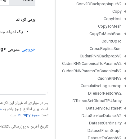
Conv2DBackprop
Input
V2
Copy
Copy
Host
برمی گرداند
Copy
To
Mesh
یک نمونه جدید از beddingMemory
Copy
To
Mesh
Grad
Count
Up
To
خروجی
عمومی <String>
ig
Cross
Replica
Sum
Cudnn
RNNBackprop
V3
Cudnn
RNNCanonical
To
Params
V2
Cudnn
RNNParams
To
Canonical
V2
Cudnn
RNNV3
Cumulative
Logsumexp
DTensor
Restore
V2
DTensor
Set
Global
TPUArray
جز در مواردی که غیراز این ذکر
Data
Service
Dataset
است. برای اطلاع از جزئیات، به
خطم
تحت
مجوز numpy‏
است.
Data
Service
Dataset
V2
Dataset
Cardinality
تاریخ آخرین به‌روزرسانی 2025-07-28 به‌وقت ساعت هماهنگ جهانی.
Dataset
From
Graph
Dataset
To
Graph
V2