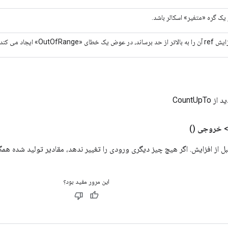
ز یک گره «متغیر» اسکالر باشد.
در عوض یک خطای «OutOfRange» ایجاد می کند.
CountUpT
خروجی
()
 از افزایش. اگر هیچ چیز دیگری ورودی را تغییر ندهد، مقادیر تولید شده همگ
این مرور مفید بود؟