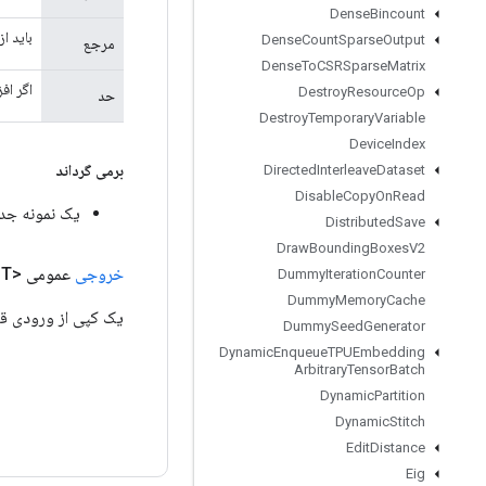
Dense
Bincount
باید ا
Dense
Count
Sparse
Output
مرجع
Dense
To
CSRSparse
Matrix
اگر افزایش ref آن را به بالاتر از حد برساند، 
Destroy
Resource
Op
حد
Destroy
Temporary
Variable
Device
Index
برمی گرداند
Directed
Interleave
Dataset
Disable
Copy
On
Read
یک نمونه جدید از o
Distributed
Save
Draw
Bounding
Boxes
V2
خروجی
عمومی <T>
Dummy
Iteration
Counter
Dummy
Memory
Cache
یک کپی از ورودی قبل
Dummy
Seed
Generator
Dynamic
Enqueue
TPUEmbedding
Arbitrary
Tensor
Batch
Dynamic
Partition
Dynamic
Stitch
Edit
Distance
Eig