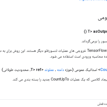
ومی
()
as
Outp
ور را برمی‌گرداند.
ورودی های عملیات TensorFlow خروجی های عملیات تنسورفلو دیگر هستند. این روش ب
ده محاسبه ورودی است استفاده می شود.
Cou
(حوزه
دامنه
،
عملوند
<T> ref، محدودیت طولانی)
ک عملیات CountUpTo جدید را بسته بندی می کند.
ه فعلی