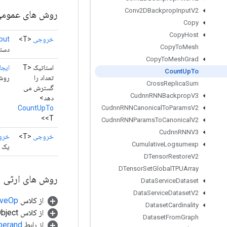
Conv2DBackprop
Input
V2
روش های عموم
Copy
Copy
Host
خروجی
<T>
put
Copy
To
Mesh
دسته
Copy
To
Mesh
Grad
استاتیک <T
ایجا
Count
Up
To
تعداد را
روش کار
Cross
Replica
Sum
گسترش می
Cudnn
RNNBackprop
V3
دهد>
CountUpTo
Cudnn
RNNCanonical
To
Params
V2
<T>
Cudnn
RNNParams
To
Canonical
V2
Cudnn
RNNV3
خروجی
<T>
خرو
Cumulative
Logsumexp
یک ک
DTensor
Restore
V2
DTensor
Set
Global
TPUArray
روش های ارثی
Data
Service
Dataset
Data
Service
Dataset
V2
از کلاس
tiveOp
Dataset
Cardinality
از کلاس java.lang.Object
Dataset
From
Graph
از رابط
perand