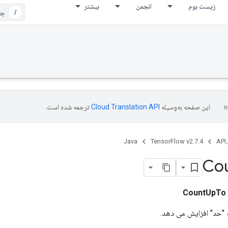
زیست بوم
انجمن
بیشتر
/
این صفحه به‌وسیله
ترجمه شده است.
Java
TensorFlow v2.7.4
API،
Co
CountUpTo