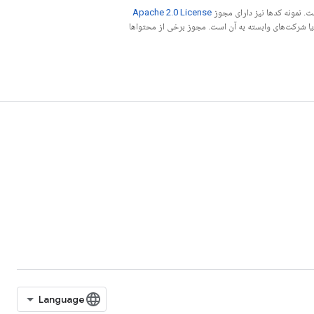
. نمونه کدها نیز دارای مجوز
Apache 2.0 License
ه کنید. جاوا علامت تجاری ثبت‌شده Oracle و/یا شرکت‌های وابسته به آن است. مجوز برخی از محتواها