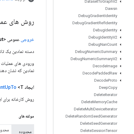
Dataset
To
Graph
V2
Dawsn
Debug
Gradient
Identity
روش های عم
Debug
Gradient
Ref
Identity
Debug
Identity
Debug
Identity
V2
خروجی
عمومی <T>
ut
Debug
Nan
Count
دسته نمادین یک تانس
Debug
Numeric
Summary
Debug
Numeric
Summary
V2
Decode
Image
نمادین که نشان دهن
Decode
Padded
Raw
Decode
Proto
ایجاد
<T> استاتیک عمومی
To
Up
nt
Deep
Copy
Delete
Iterator
روش کارخانه برای ایجاد کلاسی که ی
Delete
Memory
Cache
Delete
Multi
Device
Iterator
مولفه های
Delete
Random
Seed
Generator
Delete
Seed
Generator
محدود
Delete
Session
Tensor
محدوده