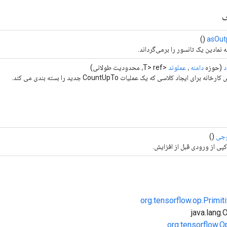
ی
()
asOut
 نمادین یک تانسور را برمی‌گرداند.
د
(حوزه
دامنه
،
عملوند
<T> ref، محدودیت طولانی)
خانه برای ایجاد کلاسی که یک عملیات CountUpTo جدید را بسته بندی می کند.
جی
()
پی از ورودی قبل از افزایش.
org.tensorflow.op.Primi
org.tensorflow.O