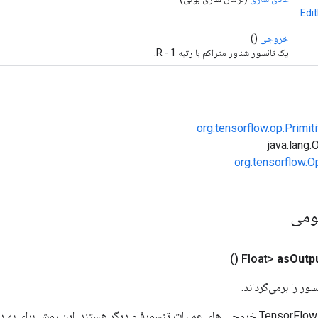
Edi
خروجی
()
یک تانسور شناور متراکم با رتبه R - 1.
org.tensorflow.op.Primi
org.tensorflow.O
ومی
()
as
Outp
ور را برمی‌گرداند.
ورودی های عملیات TensorFlow خروجی های عملیات تنسورفلو دیگر هستند. این روش ب