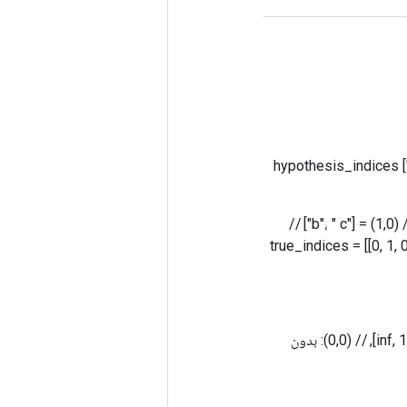
// فرضیه یک ماتریس 2x1 را با مقادیر طول متغیر نشان می دهد: // (0,0) = ["a"] // (1,0) = ["b"] hypothesis_indices
// حقیقت یک ماتریس 2x2 را با مقادیر طول متغیر نشان می دهد: // (0,0) = [] // (0,1) = ["a"] // (1,0) = ["b"، " c"] //
(1,1) = ["a"] true_indices = 
خروجی // یک ماتریس 2x2 با فواصل ویرایش نرمال شده توسط طول صدق است. خروجی = [[inf, 1.0], // (0,0): بدون