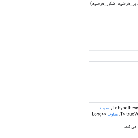
SparseTenso (شاخص‌های_فرضی، مقادیر_فرضیه، شکل_فرضیه)
عملوند
عملوند
<Long>