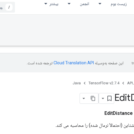
زیست بوم
انجمن
بیشتر
/
این صفحه به‌وسیله
ترجمه شده است.
Java
TensorFlow v2.7.4
API،
Edit
EditDistance
این (احتمالاً نرمال شده) را محاسبه می کند.