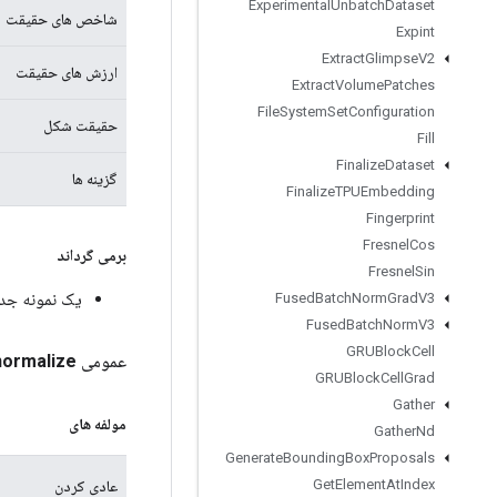
Experimental
Unbatch
Dataset
شاخص های حقیقت
Expint
Extract
Glimpse
V2
ارزش های حقیقت
Extract
Volume
Patches
File
System
Set
Configuration
حقیقت شکل
Fill
Finalize
Dataset
گزینه ها
Finalize
TPUEmbedding
Fingerprint
Fresnel
Cos
برمی گرداند
Fresnel
Sin
یک نمونه جدید از ance
Fused
Batch
Norm
Grad
V3
Fused
Batch
Norm
V3
GRUBlock
Cell
عمومی Static
normalize
GRUBlock
Cell
Grad
Gather
مولفه های
Gather
Nd
Generate
Bounding
Box
Proposals
Get
Element
At
Index
عادی کردن