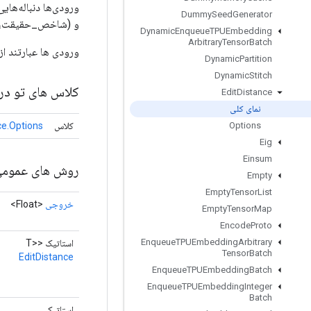
Dummy
Seed
Generator
و (شاخص_حقیقت، ا
Dynamic
Enqueue
TPUEmbedding
Arbitrary
Tensor
Batch
ورودی ها عبارتند از:
Dynamic
Partition
Dynamic
Stitch
کلاس های تو در 
Edit
Distance
نمای کلی
کلاس
ce.Options
Options
Eig
Einsum
روش های عموم
Empty
Empty
Tensor
List
خروجی
<Float>
Empty
Tensor
Map
Encode
Proto
Enqueue
TPUEmbedding
Arbitrary
استاتیک <T>
Tensor
Batch
EditDistance
Enqueue
TPUEmbedding
Batch
Enqueue
TPUEmbedding
Integer
Batch
استاتیک