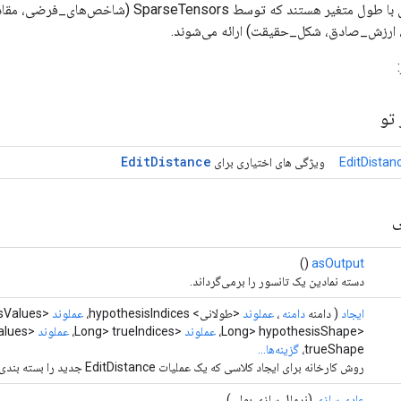
ورودی‌ها دنباله‌هایی با طول متغیر هستند که توسط rs
رزش_صادق، شکل_حقیقت) ارائه می‌شوند.
تو
Edit
Distance
EditDistan
ویژگی های اختیاری برای
ی
()
asOutput
دسته نمادین یک تانسور را برمی‌گرداند.
ایجاد
( دامنه
دامنه
،
عملوند
<طولانی> hypothesisIndices،
عملوند
<T> hypothesisValues،
<Long> hypothesisShape،
عملوند
<Long> trueIndices،
عملوند
<T> trueValues،
trueShape،
گزینه‌ها...
روش کارخانه برای ایجاد کلاسی که یک عملیات EditDistance جدید را بسته بندی می کند.
عادی سازی
(نرمال سازی بولی)