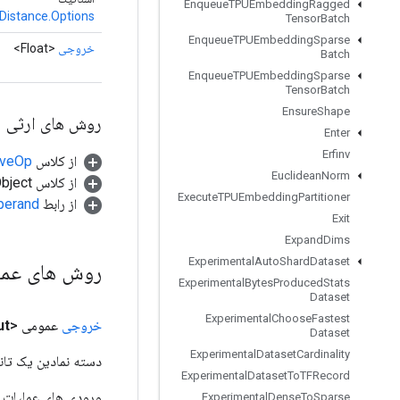
Enqueue
TPUEmbedding
Ragged
tDistance.Options
Tensor
Batch
Enqueue
TPUEmbedding
Sparse
خروجی
<Float>
Batch
Enqueue
TPUEmbedding
Sparse
Tensor
Batch
Ensure
Shape
روش های ارثی
Enter
Erfinv
از کلاس
tiveOp
Euclidean
Norm
از کلاس java.lang.Object
Execute
TPUEmbedding
Partitioner
از رابط
perand
Exit
Expand
Dims
Experimental
Auto
Shard
Dataset
روش های عم
Experimental
Bytes
Produced
Stats
Dataset
Experimental
Choose
Fastest
خروجی
عمومی <Float>
ut
Dataset
Experimental
Dataset
Cardinality
دسته نمادین یک تانس
Experimental
Dataset
To
TFRecord
Experimental
Dense
To
Sparse