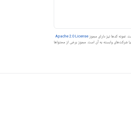
. نمونه کدها نیز دارای مجوز
Apache 2.0 License
ه کنید. جاوا علامت تجاری ثبت‌شده Oracle و/یا شرکت‌های وابسته به آن است. مجوز برخی از محتواها