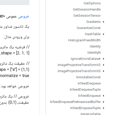
Get
Options
Get
Session
Handle
خروجی
عمومی <Float>
Get
Session
Tensor
Gradients
یک تانسور شناور متراکم 
Guarantee
Const
Hash
Table
برای ورودی مثال:
Histogram
Fixed
Width
Identity
s_shape = [2، 1، 1]
Identity
N
Ignore
Errors
Dataset
Image
Projective
Transform
V2
_shape =
Image
Projective
Transform
V3
] normalize = true
Immutable
Const
Infeed
Dequeue
خروجی خواهد بود:
Infeed
Dequeue
Tuple
Infeed
Enqueue
حقیقت, (0,1): بدون فرضیه [0.5, 1.0]] // (1,0): جمع, (1,1): بدون فرضیه
Infeed
Enqueue
Prelinearized
Buffer
Infeed
Enqueue
Tuple
Initialize
Table