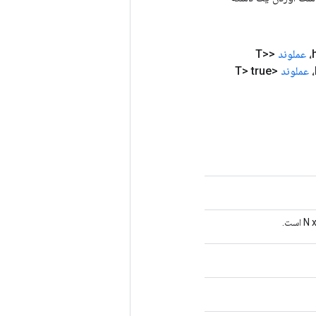
عملوند
<T>
عملوند
<T> true