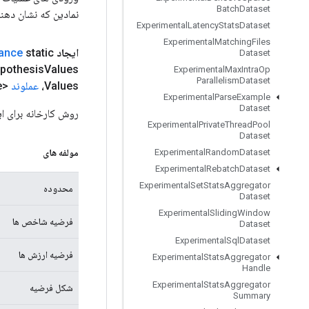
Batch
Dataset
نمادین که نشان دهن
Experimental
Latency
Stats
Dataset
Experimental
Matching
Files
ایجاد
static عمومی
tance
Dataset
pothesis
Values،
Experimental
Max
Intra
Op
Parallelism
Dataset
Values،
عملوند
<Long> true
،
Experimental
Parse
Example
Dataset
روش کارخانه برای ایجاد کلاسی که یک
Experimental
Private
Thread
Pool
Dataset
مولفه های
Experimental
Random
Dataset
Experimental
Rebatch
Dataset
Experimental
Set
Stats
Aggregator
محدوده
Dataset
Experimental
Sliding
Window
فرضیه شاخص ها
Dataset
Experimental
Sql
Dataset
فرضیه ارزش ها
Experimental
Stats
Aggregator
Handle
Experimental
Stats
Aggregator
شکل فرضیه
Summary