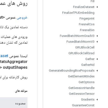
روش های عم
Fill
Finalize
Dataset
Finalize
TPUEmbedding
خروجی
عمومی <Object>
ut
Fingerprint
Fresnel
Cos
دسته نمادین یک تانس
Fresnel
Sin
Fused
Batch
Norm
Grad
V3
Fused
Batch
Norm
V3
نمادین که نشان دهن
GRUBlock
Cell
GRUBlock
Cell
Grad
ایستا عمومی
taset
Gather
Aggregator، تگ
tats
Gather
Nd
> output
Shapes)
Generate
Bounding
Box
Proposals
Get
Element
At
Index
روش کارخانه برای ایجاد کلاسی که یک عملیات et
Get
Options
Get
Session
Handle
مولفه های
Get
Session
Tensor
Gradients
محدوده
Guarantee
Const