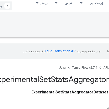
زیست بوم
انجمن
بیشتر
/
این صفحه به‌وسیله
ترجمه شده است.
Java
TensorFlow v2.7.4
API،
xperimental
Set
Stats
Aggregator
ExperimentalSetStatsAggregatorDataset
ی