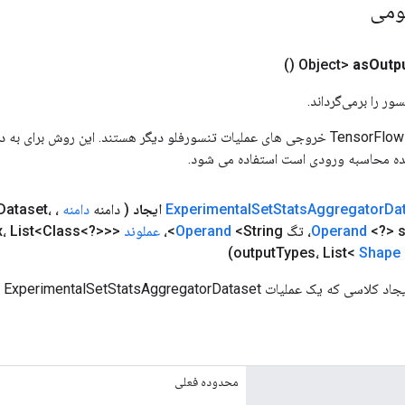
ومی
()
as
Outp
ور را برمی‌گرداند.
ورودی های عملیات TensorFlow خروجی های عملیات تنسورفلو دیگر هستند. این روش ب
ده محاسبه ورودی است استفاده می شود.
Da
Aggregator
Stats
Set
Experimental
ایجاد
( دامنه
دامنه
،
Dataset،
<?> s
Operand
<String>،
Operand
عملوند
<String> counter
x، List<Class<?>>
output
Types، List<
Shape
ExperimentalSetStatsAggregatorDatas جدید را بسته بندی می کند.
محدوده فعلی