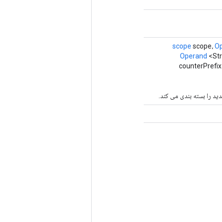
scope
scope،
O
Operand
<Str
counterPrefix