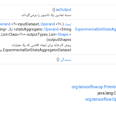
()
asOutput
دسته نمادین یک تانسور را برمی‌گرداند.
ایجاد
(
<?>
Operand
<?> inputDataset،
perand
ExperimentalSetStatsAg
<String> تگ،
Operand
statsAggregator،
ing>
، List<Class<?>> outputTypes، List<
Shape
>
outputShapes)
روش کارخانه برای ایجاد کلاسی که یک عملیات
ExperimentalSetStatsAggregatorDataset جدید را بسته بندی می کند.
رسیدگی
()
org.tensorflow.op.Primi
org.tensorflow.O