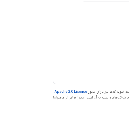
. نمونه کدها نیز دارای مجوز
Apache 2.0 License
ه کنید. جاوا علامت تجاری ثبت‌شده Oracle و/یا شرکت‌های وابسته به آن است. مجوز برخی از محتواها