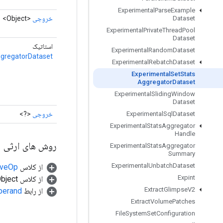
Experimental
Parse
Example
خروجی
<Object>
Dataset
Experimental
Private
Thread
Pool
Dataset
استاتیک
Experimental
Random
Dataset
gregatorDataset
Experimental
Rebatch
Dataset
Experimental
Set
Stats
Aggregator
Dataset
Experimental
Sliding
Window
Dataset
خروجی
<?>
Experimental
Sql
Dataset
Experimental
Stats
Aggregator
Handle
روش های ارثی
Experimental
Stats
Aggregator
Summary
Experimental
Unbatch
Dataset
از کلاس
tiveOp
Expint
از کلاس java.lang.Object
Extract
Glimpse
V2
از رابط
perand
Extract
Volume
Patches
File
System
Set
Configuration