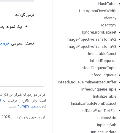
Hash
Table
Histogram
Fixed
Width
برمی گرداند
Identity
Identity
N
یک نمونه جدید از tatsAggregatorDataset
Ignore
Errors
Dataset
Image
Projective
Transform
V2
دسته
عمومی
خروج
Image
Projective
Transform
V3
Immutable
Const
Infeed
Dequeue
Infeed
Dequeue
Tuple
Infeed
Enqueue
Infeed
Enqueue
Prelinearized
Buffer
Infeed
Enqueue
Tuple
جز در مواردی که غیراز این ذکر
Initialize
Table
است. برای اطلاع از جزئیات، به
خطم
Initialize
Table
From
Dataset
تحت
مجوز numpy‏
است.
Initialize
Table
From
Text
File
تاریخ آخرین به‌روزرسانی 2025-07-28 به‌وقت ساعت هماهنگ جهانی.
Inplace
Add
Inplace
Sub
Inplace
Update