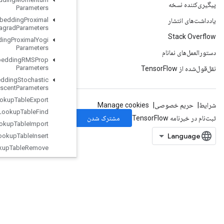
Parameters
Load
TPUEmbedding
Proximal
Adagrad
Parameters
Load
TPUEmbedding
Proximal
Yogi
Parameters
Load
TPUEmbedding
RMSProp
Parameters
Load
TPUEmbedding
Stochastic
Gradient
Descent
Parameters
Lookup
Table
Export
Lookup
Table
Find
Lookup
Table
Import
Lookup
Table
Insert
Lookup
Table
Remove
Lookup
Table
Size
Loop
Cond
Lower
Bound
Lu
Make
Unique
Map
Clear