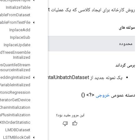
Initialize
Table
Initialize
Table
From
Dataset
Initialize
Table
From
Text
File
Inplace
Add
Inplace
Sub
محدوده فعلی
Inplace
Update
Is
Boosted
Trees
Ensemble
Initialized
Is
Boosted
Trees
Quantile
Stream
Resource
Initialized
Is
TPUEmbedding
Initialized
Is
Variable
Initialized
Isotonic
Regression
Iterator
Get
Device
KMC2Chain
Initialization
Kmeans
Plus
Plus
Initialization
Kth
Order
Statistic
LMDBDataset
LSTMBlock
Cell