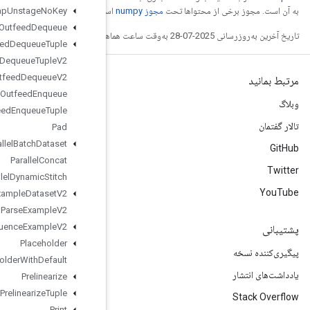
ست.
Key
No
Unstage
Map
Ordered
Outfeed
Dequeue
Outfeed
Dequeue
Tuple
Outfeed
Dequeue
Tuple
V2
Outfeed
Dequeue
V2
Outfeed
Enqueue
Outfeed
Enqueue
Tuple
Pad
Parallel
Batch
Dataset
Parallel
Concat
Parallel
Dynamic
Stitch
Parse
Example
Dataset
V2
Parse
Example
V2
Parse
Sequence
Example
V2
Placeholder
Placeholder
With
Default
Prelinearize
Prelinearize
Tuple
Print