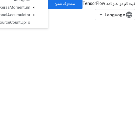
Resource
Apply
Keras
Momentum
Resource
Conditional
Accumulator
Resource
Count
Up
To
Resource
Gather
Resource
Gather
Nd
Resource
Scatter
Add
Resource
Scatter
Div
Resource
Scatter
Max
Resource
Scatter
Min
Resource
Scatter
Mul
Resource
Scatter
Nd
Add
Resource
Scatter
Nd
Max
Resource
Scatter
Nd
Min
Resource
Scatter
Nd
Sub
ResourceScatterNdUpdate
ResourceScatterSub
ResourceScatterUpdate
ResourceSparseApplyAdagradV2