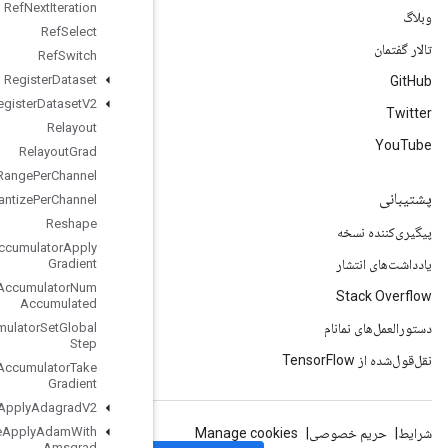
Ref
Next
Iteration
Ref
Select
Ref
Switch
Register
Dataset
Register
Dataset
V2
Relayout
Relayout
Grad
Requantization
Range
Per
Channel
Requantize
Per
Channel
Reshape
Resource
Accumulator
Apply
Gradient
Resource
Accumulator
Num
Accumulated
Resource
Accumulator
Set
Global
Step
Resource
Accumulator
Take
Gradient
Resource
Apply
Adagrad
V2
Resource
Apply
Adam
With
Amsgrad