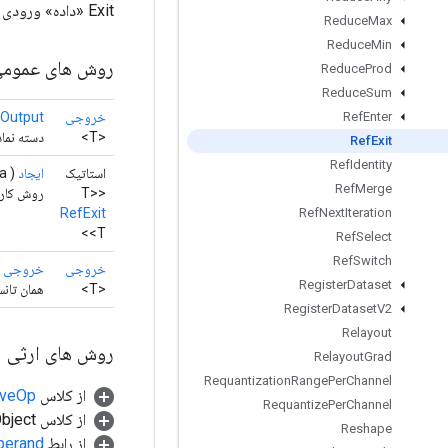
Exit «داده» ورودی خود را در اختیار قاب والد قرار می دهد.
Reduce
Max
Reduce
Min
روش های عموم
Reduce
Prod
Reduce
Sum
خروجی
Output
Ref
Enter
<T>
دسته نماد
Ref
Exit
Ref
Identity
استاتیک
ایجاد
(
a)
Ref
Merge
<T>
روش کارخانه برا
RefExit
Ref
Next
Iteration
<T>
Ref
Select
Ref
Switch
خروجی
خروجی
)
Register
Dataset
<T>
همان تانس
Register
Dataset
V2
Relayout
روش های ارثی
Relayout
Grad
Requantization
Range
Per
Channel
از کلاس
tiveOp
Requantize
Per
Channel
از کلاس java.lang.Object
Reshape
از رابط
perand