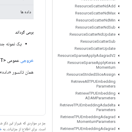
Resource
Scatter
Nd
Add
داده ها
Resource
Scatter
Nd
Max
Resource
Scatter
Nd
Min
Resource
Scatter
Nd
Sub
برمی گرداند
Resource
Scatter
Nd
Update
Resource
Scatter
Sub
یک نمونه جدید از 
Resource
Scatter
Update
Resource
Sparse
Apply
Adagrad
V2
خروجی
عمومی <T>
Resource
Sparse
Apply
Keras
Momentum
همان تانسور «داده».
Resource
Strided
Slice
Assign
Retrieve
All
TPUEmbedding
Parameters
Retrieve
TPUEmbedding
ADAMParameters
Retrieve
TPUEmbedding
Adadelta
Parameters
Retrieve
TPUEmbedding
Adagrad
Momentum
Parameters
جز در مواردی که غیراز این ذکر
Retrieve
TPUEmbedding
Adagrad
است. برای اطلاع از جزئیات، به
خطم