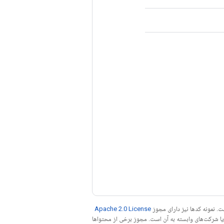
. نمونه کدها نیز دارای مجوز
Apache 2.0 License
ه کنید. جاوا علامت تجاری ثبت‌شده Oracle و/یا شرکت‌های وابسته به آن است. مجوز برخی از محتواها