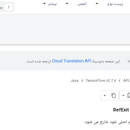
زیست بوم
انجمن
بیشتر
/
این صفحه به‌وسیله
ترجمه شده است.
Java
TensorFlow v2.7.4
API،
RefExit
یم اصلی خود خارج می شود.