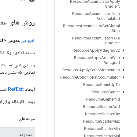
Resource
Accumulator
Apply
Gradient
Resource
Accumulator
Num
Accumulated
روش های عم
Resource
Accumulator
Set
Global
Step
Resource
Accumulator
Take
خروجی
عمومی <T>
ut
Gradient
Resource
Apply
Adagrad
V2
دسته نمادین یک تانس
Resource
Apply
Adam
With
Amsgrad
Resource
Apply
Keras
Momentum
نمادین که نشان دهن
Resource
Conditional
Accumulator
Resource
Count
Up
To
ایجاد
Exit
Ref
استا
Resource
Gather
Resource
Gather
Nd
روش کارخانه برای ایجاد کلاسی که 
Resource
Scatter
Add
Resource
Scatter
Div
مولفه های
Resource
Scatter
Max
Resource
Scatter
Min
محدوده
Resource
Scatter
Mul