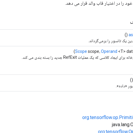
ی
()
as
ین یک تانسور را برمی‌گرداند.
Scope
scope،
Operand
<T> dat
ی ایجاد کلاسی که یک عملیات RefExit جدید را بسته بندی می کند.
(
ور «داده».
org.tensorflow.op.Primi
org.tensorflow.O