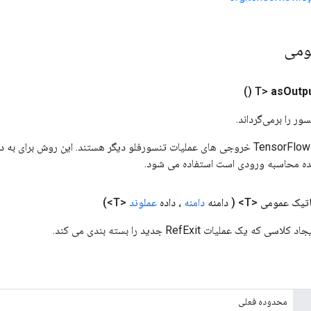
ومی
()
as
Outp
ور را برمی‌گرداند.
ورودی های عملیات TensorFlow خروجی های عملیات تنسورفلو دیگر هستند. این روش ب
ده محاسبه ورودی است استفاده می شود.
تیک عمومی <T>
( دامنه
دامنه
، داده
عملوند
<T>)
یک عملیات RefExit جدید را بسته بندی می کند.
محدوده فعلی