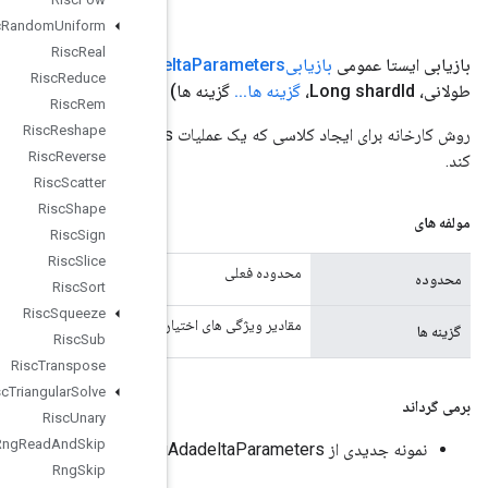
Risc
Random
Uniform
Risc
Real
Adadel
ایجاد می شود
( دامنه
دامنه
، num
Shards
Risc
Reduce
Risc
Rem
Risc
Reshape
روش کارخانه برای ایجاد کلاسی که یک عملیات RetrieveTPUEmbeddingAdadeltaParameters جدید را بسته بندی می
Risc
Reverse
Risc
Scatter
Risc
Shape
Risc
Sign
Risc
Slice
Risc
Sort
Risc
Squeeze
اری را حمل می کند
Risc
Sub
Risc
Transpose
Risc
Triangular
Solve
Risc
Unary
Rng
Read
And
Skip
Rng
Skip