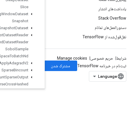
Slice
Sliding
Window
Dataset
Snapshot
Snapshot
Dataset
Snapshot
Dataset
Reader
Snapshot
Nested
Dataset
Reader
Sobol
Sample
Space
To
Batch
Nd
Sparse
Apply
Adagrad
V2
Sparse
Bincount
Sparse
Count
Sparse
Output
Sparse
Cross
Hashed
Sparse
Cross
V2
SparseMatrixAdd
SparseMatrixMatMul
SparseMatrixMul
SparseMatrixNNZ
SparseMatrixOrderingAMD