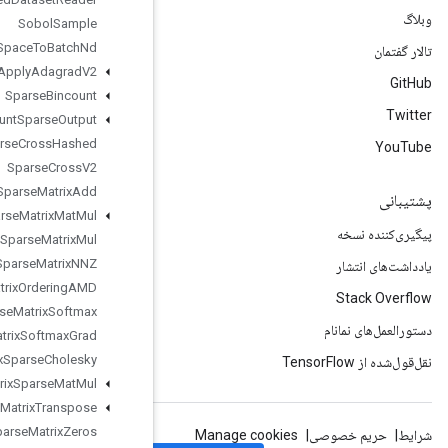
Sobol
Sample
Space
To
Batch
Nd
Sparse
Apply
Adagrad
V2
Sparse
Bincount
Sparse
Count
Sparse
Output
Sparse
Cross
Hashed
Sparse
Cross
V2
Sparse
Matrix
Add
Sparse
Matrix
Mat
Mul
Sparse
Matrix
Mul
Sparse
Matrix
NNZ
Sparse
Matrix
Ordering
AMD
Sparse
Matrix
Softmax
Sparse
Matrix
Softmax
Grad
Sparse
Matrix
Sparse
Cholesky
Sparse
Matrix
Sparse
Mat
Mul
Sparse
Matrix
Transpose
Sparse
Matrix
Zeros