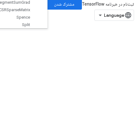
Sparse
Segment
Sum
Grad
Sparse
Tensor
To
CSRSparse
Matrix
Spence
Split
SplitDedupData
SplitV
Squeeze
Stack
Stage
StageClear
StagePeek
StageSize
StatefulRandomBinomial
StatefulStandardNormal
StatefulStandardNormalV2
StatefulTruncatedNormal
StatefulUniform
StatefulUniformFullInt
StatefulUniformInt