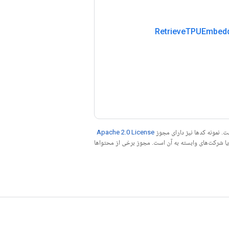
Retrieve
TPUEmbedd
. نمونه کدها نیز دارای مجوز
Apache 2.0 License
ه کنید. جاوا علامت تجاری ثبت‌شده Oracle و/یا شرکت‌های وابسته به آن است. مجوز برخی از محتواها