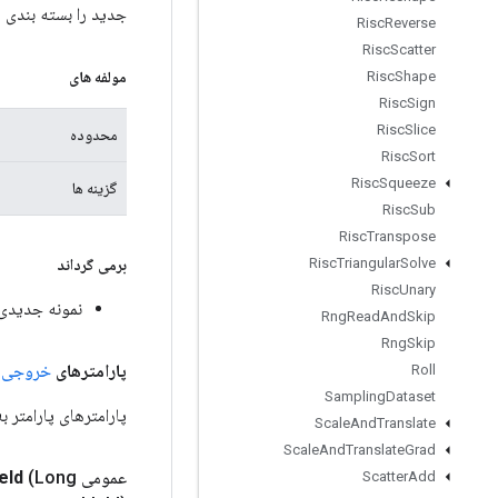
جدید را بسته بندی م
Risc
Reverse
Risc
Scatter
مولفه های
Risc
Shape
Risc
Sign
Risc
Slice
محدوده
Risc
Sort
Risc
Squeeze
گزینه ها
Risc
Sub
Risc
Transpose
Risc
Triangular
Solve
برمی گرداند
Risc
Unary
نمونه جدیدی از eddingStochasticGradientDescentParameters
Rng
Read
And
Skip
Rng
Skip
پارامترهای
خروجی
ع
Roll
Sampling
Dataset
پارامترهای پارامتر 
Scale
And
Translate
Scale
And
Translate
Grad
عمومی static
(Long
Id
le
Scatter
Add