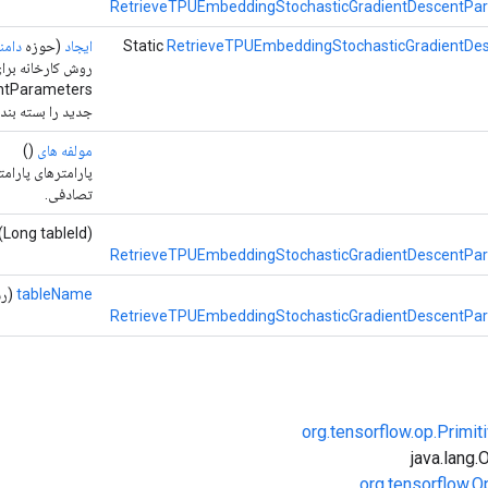
RetrieveTPUEmbeddingStochasticGradientDescentPar
RetrieveTPUEmbeddingStochasticGradientDe
Static
ایجاد
(حوزه
دامن
روش کارخانه برای
ntParameters
جدید را بسته بند
مولفه های
()
پارامترهای پارام
تصادفی.
(Long tableId)
RetrieveTPUEmbeddingStochasticGradientDescentPar
tableName
(رشت
RetrieveTPUEmbeddingStochasticGradientDescentPar
org.tensorflow.op.Primi
org.tensorflow.O