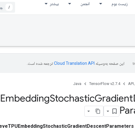
زیست بوم
انجمن
بیشتر
/
این صفحه به‌وسیله
ترجمه شده است.
Java
TensorFlow v2.7.4
API،
Embedding
Stochastic
Gradient
Par
ieveTPUEmbeddingStochasticGradientDescentParameters