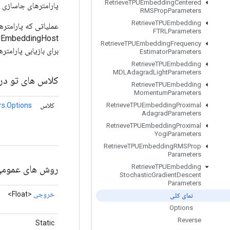
Retrieve
TPUEmbedding
Centered
پارامترهای جاسازی SGD را بازیابی کنید.
RMSProp
Parameters
Retrieve
TPUEmbedding
عملیاتی که پارامتره
FTRLParameters
Retrieve
TPUEmbedding
Frequency
برای بازیابی پارامت
Estimator
Parameters
Retrieve
TPUEmbedding
MDLAdagrad
Light
Parameters
کلاس های تو در 
Retrieve
TPUEmbedding
Momentum
Parameters
کلاس
s.Options
Retrieve
TPUEmbedding
Proximal
Adagrad
Parameters
Retrieve
TPUEmbedding
Proximal
Yogi
Parameters
Retrieve
TPUEmbedding
RMSProp
Parameters
روش های عموم
Retrieve
TPUEmbedding
Stochastic
Gradient
Descent
Parameters
خروجی
<Float>
نمای کلی
Options
Reverse
Static