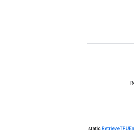
Retrieve
TPUEm