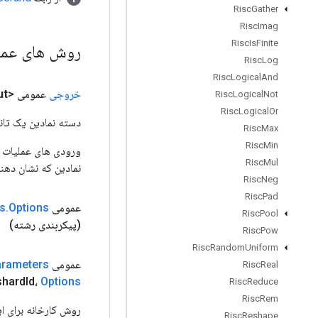
Risc
Gather
Risc
Imag
Risc
Is
Finite
روش های عم
Risc
Log
Risc
Logical
And
خروجی
عمومی <Float>
ut
Risc
Logical
Not
Risc
Logical
Or
دسته نمادین یک تانس
Risc
Max
Risc
Min
Risc
Mul
نمادین که نشان دهن
Risc
Neg
Risc
Pad
عمومی static
Options
.
s
Risc
Pool
(پیکربندی رشته)
Risc
Pow
Risc
Random
Uniform
عمومی static
arameters
Risc
Real
shard
Id،
Options
Risc
Reduce
Risc
Rem
Risc
Reshape