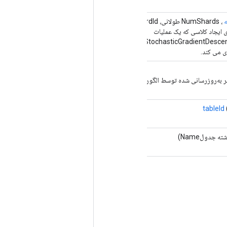
ه
، NumShards طولانی، Long shardId،
گزینه‌ها...
گزینه‌ها)
 ایجاد کلاسی که یک عملیات
RetrieveTPUEmbeddingStochasticGradientDesce
ی می کند.
تر به‌روزرسانی شده توسط الگوریتم بهینه‌سازی گرادیان نزولی
tableId
ه جدولName)