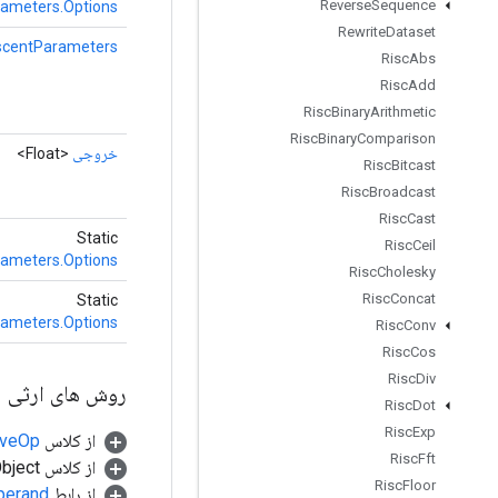
Reverse
Sequence
ameters.Options
Rewrite
Dataset
scentParameters
Risc
Abs
Risc
Add
Risc
Binary
Arithmetic
Risc
Binary
Comparison
خروجی
<Float>
Risc
Bitcast
Risc
Broadcast
Risc
Cast
Static
Risc
Ceil
ameters.Options
Risc
Cholesky
Risc
Concat
Static
ameters.Options
Risc
Conv
Risc
Cos
Risc
Div
روش های ارثی
Risc
Dot
Risc
Exp
از کلاس
tiveOp
Risc
Fft
از کلاس java.lang.Object
Risc
Floor
از رابط
perand