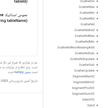
table
Id)
Scatter
Div
Scatter
Max
Scatter
Min
عمومی استاتیک
me
Scatter
Mul
ring table
Name)
Scatter
Nd
Scatter
Nd
Add
Scatter
Nd
Max
Scatter
Nd
Min
Scatter
Nd
Non
Aliasing
Add
Scatter
Nd
Sub
Scatter
Nd
Update
جز در مواردی که غیراز این ذکر
Scatter
Sub
است. برای اطلاع از جزئیات، به
خطم
Scatter
Update
تحت
مجوز numpy‏
است.
Segment
Max
V2
تاریخ آخرین به‌روزرسانی 2025-07-28 به‌وقت ساعت هماهنگ جهانی.
Segment
Min
V2
Segment
Prod
V2
Segment
Sum
V2
Select
V2
مرتبط بمانید
Send