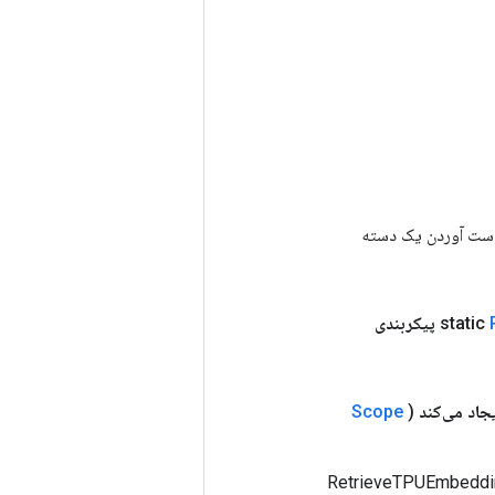
رای به دست آوردن یک دسته
پیکربندی
جاد می‌کند
(
Scope
RetrieveTPUEmbeddingStochasticGra