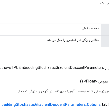
ی کند.
محدوده فعلی
مقادیر ویژگی های اختیاری را حمل می کند
RetrieveTPUEmb
مومی <Float>
()
به‌روزرسانی شده توسط الگوریتم بهینه‌سازی گرادیان نزولی تصادفی.
bedding
Stochastic
Gradient
Descent
Parameters
.
Options
tab