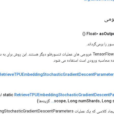
ومی
()
as
Outp
ور را برمی‌گرداند.
ورودی های عملیات TensorFlow خروجی های عملیات تنسورفلو دیگر هستند. این روش ب
ده محاسبه ورودی است استفاده می شود.
Retrieve
TPUEmbedding
Stochastic
Gradient
Descent
Parameter
P
Descent
Gradient
Stochastic
TPUEmbedding
Retrieve
ای
Shards، Long 
scope، Long num
.
.
.
گزینه‌ها)
روش کارخانه برای ایجاد کلاسی که یک عملیات dientDescentParameters