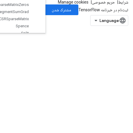
Sparse
Matrix
Zeros
Sparse
Segment
Sum
Grad
Sparse
Tensor
To
CSRSparse
Matrix
Spence
Split
SplitDedupData
SplitV
Squeeze
Stack
Stage
StageClear
StagePeek
StageSize
StatefulRandomBinomial
StatefulStandardNormal
StatefulStandardNormalV2
StatefulTruncatedNormal
StatefulUniform
StatefulUniformFullInt