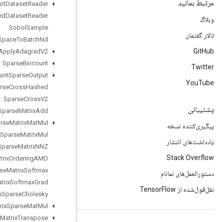
Snapshot
Dataset
Reader
Snapshot
Nested
Dataset
Reader
Sobol
Sample
Space
To
Batch
Nd
Sparse
Apply
Adagrad
V2
Sparse
Bincount
Sparse
Count
Sparse
Output
Sparse
Cross
Hashed
Sparse
Cross
V2
Sparse
Matrix
Add
Sparse
Matrix
Mat
Mul
Sparse
Matrix
Mul
Sparse
Matrix
NNZ
Sparse
Matrix
Ordering
AMD
Sparse
Matrix
Softmax
Sparse
Matrix
Softmax
Grad
Sparse
Matrix
Sparse
Cholesky
Sparse
Matrix
Sparse
Mat
Mul
Sparse
Matrix
Transpose