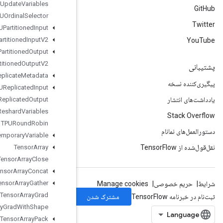
TPUExecute
And
Update
Variables
TPUOrdinal
Selector
TPUPartitioned
Input
TPUPartitioned
Input
V2
TPUPartitioned
Output
TPUPartitioned
Output
V2
TPUReplicate
Metadata
TPUReplicated
Input
TPUReplicated
Output
TPUReshard
Variables
TPURound
Robin
Temporary
Variable
Tensor
Array
Tensor
Array
Close
Tensor
Array
Concat
Tensor
Array
Gather
Tensor
Array
Grad
Tensor
Array
Grad
With
Shape
Tensor
Array
Pack