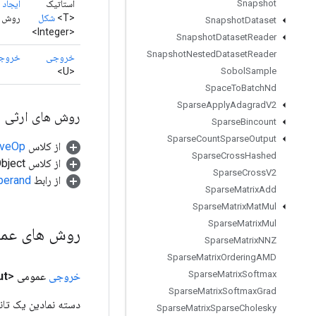
استاتیک
ایجاد
(
Snapshot
<T>
شکل
روش کارخانه بر
Snapshot
Dataset
<Integer>
Snapshot
Dataset
Reader
Snapshot
Nested
Dataset
Reader
خروجی
خروج
<U>
Sobol
Sample
Space
To
Batch
Nd
Sparse
Apply
Adagrad
V2
روش های ارثی
Sparse
Bincount
Sparse
Count
Sparse
Output
از کلاس
tiveOp
Sparse
Cross
Hashed
از کلاس java.lang.Object
Sparse
Cross
V2
از رابط
perand
Sparse
Matrix
Add
Sparse
Matrix
Mat
Mul
Sparse
Matrix
Mul
روش های عم
Sparse
Matrix
NNZ
Sparse
Matrix
Ordering
AMD
Sparse
Matrix
Softmax
خروجی
عمومی <U>
ut
Sparse
Matrix
Softmax
Grad
دسته نمادین یک تانس
Sparse
Matrix
Sparse
Cholesky