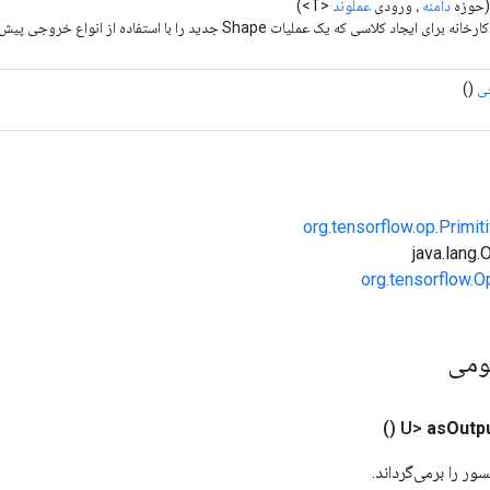
حوزه
دامنه
، ورودی
عملوند
<T>)
ای ایجاد کلاسی که یک عملیات Shape جدید را با استفاده از انواع خروجی پیش‌فرض بسته بندی می‌کند.
ی
()
org.tensorflow.op.Primi
org.tensorflow.O
ومی
()
as
Outp
ور را برمی‌گرداند.