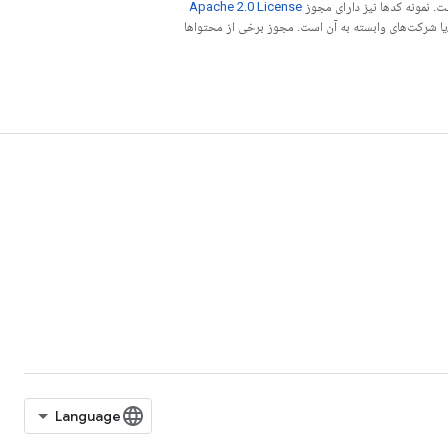
. نمونه کدها نیز دارای مجوز
Apache 2.0 License
ه کنید. جاوا علامت تجاری ثبت‌شده Oracle و/یا شرکت‌های وابسته به آن است. مجوز برخی از محتواها