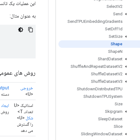
این عملیات یک تانسور عدد صحیح 1 بعدی را برمی گ
Select
V2
Send
به عنوان مثال:
Send
TPUEmbedding
Gradients
Set
Diff1d
Set
Size
Shape
Shape
N
Shard
Dataset
Shuffle
And
Repeat
Dataset
V2
روش های عموم
Shuffle
Dataset
V2
Shuffle
Dataset
V3
خروجی
tput
Shutdown
Distributed
TPU
<U>
دسته ن
Shutdown
TPUSystem
Size
استاتیک <U
ایجاد
(
تعداد، T>
روش Factory برای ایجاد کلاسی که یک عملیات Shape جدید را بسته بندی می کن
Skipgram
شکل
<U>
Sleep
Dataset
را گسترش
Slice
می دهد
Sliding
Window
Dataset