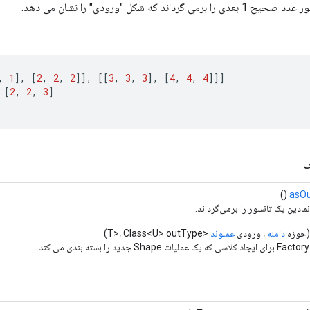
رداند که شکل "ورودی" را نشان می دهد.
,
1
]
,
[
2
,
2
,
2
]]
,
[[
3
,
3
,
3
]
,
[
4
,
4
,
4
]]]
[
2
,
2
,
3
]
ی
()
asOu
مادین یک تانسور را برمی‌گرداند.
حوزه
دامنه
، ورودی
عملوند
<T>، Class<U> outType)
د.