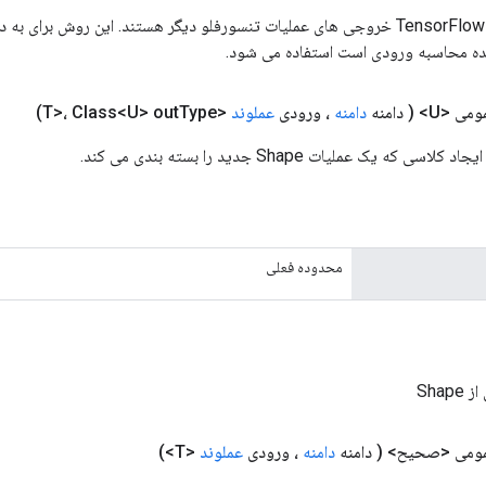
ورودی های عملیات TensorFlow خروجی های عملیات تنسورفلو دیگر هستند. این روش ب
ده محاسبه ورودی است استفاده می شود.
می <U>
( دامنه
دامنه
، ورودی
عملوند
<T>، Class<U> out
Type)
محدوده فعلی
Shap
مومی <صحیح>
( دامنه
دامنه
، ورودی
عملوند
<T>)