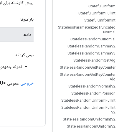
روش کارخانه برای ایجاد کلاسی که یک عملیات ape
Stateful
Uniform
Stateful
Uniform
Full
Int
پارامترها
Stateful
Uniform
Int
Stateless
Parameterized
Truncated
Normal
دامنه
Stateless
Random
Binomial
Stateless
Random
Gamma
V2
Stateless
Random
Gamma
V3
برمی گرداند
Stateless
Random
Get
Alg
نمونه جدیدی از e
Stateless
Random
Get
Key
Counter
Stateless
Random
Get
Key
Counter
Alg
خروجی
عمومی <U>
Stateless
Random
Normal
V2
Stateless
Random
Poisson
Stateless
Random
Uniform
Full
Int
Stateless
Random
Uniform
Full
Int
V2
Stateless
Random
Uniform
Int
V2
Stateless
Random
Uniform
V2