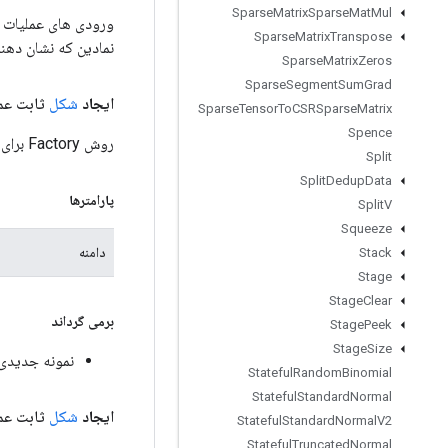
Sparse
Matrix
Sparse
Mat
Mul
Sparse
Matrix
Transpose
نمادین که نشان دهن
Sparse
Matrix
Zeros
Sparse
Segment
Sum
Grad
ایجاد
شکل
ثابت عمو
Sparse
Tensor
To
CSRSparse
Matrix
Spence
روش Factory برای ایجاد کلاسی که یک عملیات Shape جدید را بسته بندی می کند.
Split
Split
Dedup
Data
پارامترها
Split
V
Squeeze
دامنه
Stack
Stage
Stage
Clear
برمی گرداند
Stage
Peek
Stage
Size
نمونه جدیدی از e
Stateful
Random
Binomial
Stateful
Standard
Normal
ایجاد
شکل
ثابت ع
Stateful
Standard
Normal
V2
Stateful
Truncated
Normal