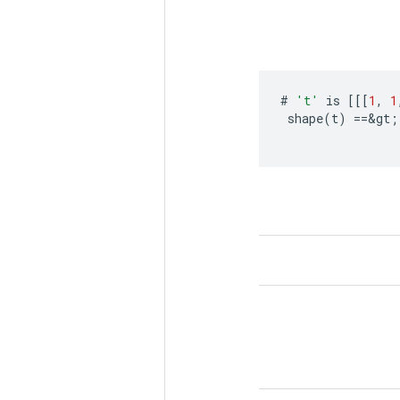
#
't'
is
[[[
1
,
1
shape
(
t
)
==
&
gt
;