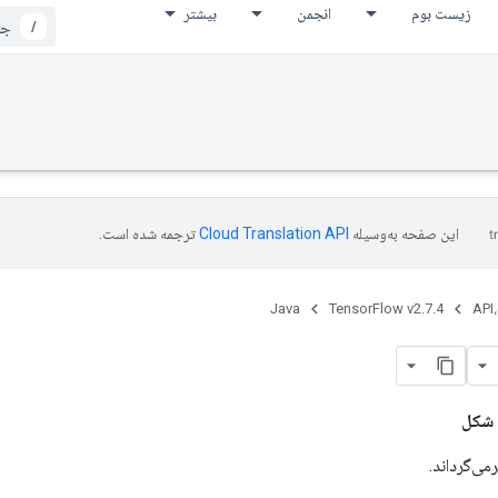
زیست بوم
انجمن
بیشتر
/
این صفحه به‌وسیله
ترجمه شده است.
Java
TensorFlow v2.7.4
API،
شکل
می‌گرداند.