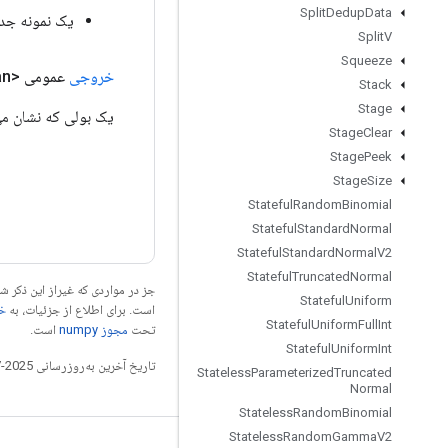
Split
Dedup
Data
یک نمونه جدید از USystem
Split
V
Squeeze
خروجی
عمومی <Boolean>
Stack
Stage
یک بولی که نشان می
Stage
Clear
Stage
Peek
Stage
Size
Stateful
Random
Binomial
Stateful
Standard
Normal
Stateful
Standard
Normal
V2
Stateful
Truncated
Normal
جز در مواردی که غیراز این ذکر
Stateful
Uniform
است. برای اطلاع از جزئیات، به
خطم
Stateful
Uniform
Full
Int
تحت
مجوز numpy‏
است.
Stateful
Uniform
Int
تاریخ آخرین به‌روزرسانی 2025-07-28 به‌وقت ساعت هماهنگ جهانی.
Stateless
Parameterized
Truncated
Normal
Stateless
Random
Binomial
Stateless
Random
Gamma
V2