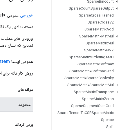
Sparse
Bincount
Sparse
Count
Sparse
Output
خروجی
عمومی <Boolean>
ut
Sparse
Cross
Hashed
Sparse
Cross
V2
دسته نمادین یک تانس
Sparse
Matrix
Add
Sparse
Matrix
Mat
Mul
Sparse
Matrix
Mul
نمادین که نشان دهن
Sparse
Matrix
NNZ
Sparse
Matrix
Ordering
AMD
عمومی ایستا
stem
Sparse
Matrix
Softmax
Sparse
Matrix
Softmax
Grad
روش کارخانه برای ایجاد کلاسی که یک ع
Sparse
Matrix
Sparse
Cholesky
Sparse
Matrix
Sparse
Mat
Mul
مولفه های
Sparse
Matrix
Transpose
Sparse
Matrix
Zeros
محدوده
Sparse
Segment
Sum
Grad
Sparse
Tensor
To
CSRSparse
Matrix
Spence
برمی گرداند
Split