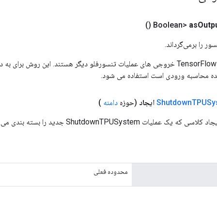
()
as
Outp
ور را برمی‌گرداند.
ورودی های عملیات TensorFlow خروجی های عملیات تنسورفلو دیگر هستند. این روش ب
ده محاسبه ورودی است استفاده می شود.
TPUSy
Shutdown
ایجاد
(حوزه
دامنه
)
ملیات ShutdownTPUSystem جدید را بسته بندی می کند.
محدوده فعلی