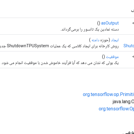
ی
()
asOutput
دسته نمادین یک تانسور را برمی‌گرداند.
ایجاد
(حوزه
دامنه
)
Shut
روش کارخانه برای ایجاد کلاسی که یک عملیات ShutdownTPUSystem جدید را بسته بندی می کند.
موفقیت
()
یک بولی که نشان می دهد که آیا فرآیند خاموش شدن با موفقیت انجام می شود.
org.tensorflow.op.Primi
org.tensorflow.O
ومی