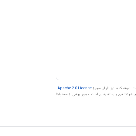
. نمونه کدها نیز دارای مجوز
Apache 2.0 License
ه کنید. جاوا علامت تجاری ثبت‌شده Oracle و/یا شرکت‌های وابسته به آن است. مجوز برخی از محتواها