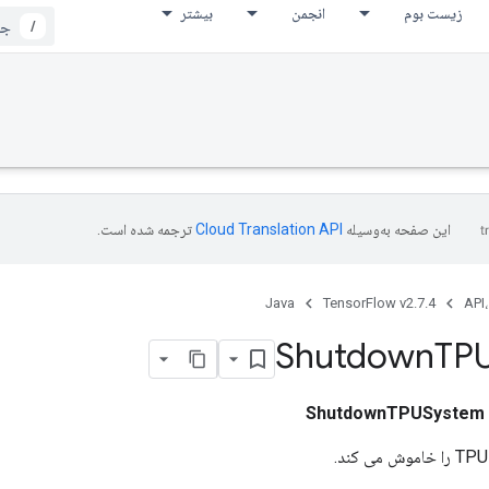
زیست بوم
انجمن
بیشتر
/
این صفحه به‌وسیله
ترجمه شده است.
Java
TensorFlow v2.7.4
API،
Shutdown
TP
ShutdownTPUSystem