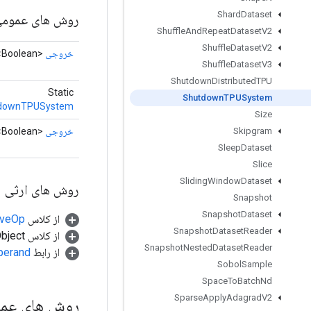
Shard
Dataset
روش های عموم
Shuffle
And
Repeat
Dataset
V2
Shuffle
Dataset
V2
خروجی
<Boolean>
Shuffle
Dataset
V3
Shutdown
Distributed
TPU
Static
Shutdown
TPUSystem
downTPUSystem
Size
خروجی
<Boolean>
Skipgram
Sleep
Dataset
Slice
Sliding
Window
Dataset
روش های ارثی
Snapshot
Snapshot
Dataset
از کلاس
tiveOp
Snapshot
Dataset
Reader
از کلاس java.lang.Object
Snapshot
Nested
Dataset
Reader
از رابط
perand
Sobol
Sample
Space
To
Batch
Nd
Sparse
Apply
Adagrad
V2
روش های عم