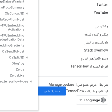
Wrap
Dataset
Variant
Write
Raw
Proto
Summary
Xla
Concat
ND
Xla
Recv
From
Host
Xla
Recv
TPUEmbedding
Activations
Xla
Recv
TPUEmbedding
Deduplication
Data
Xla
Send
TPUEmbedding
Gradients
Xla
Send
To
Host
Xla
Split
ND
Xlog1py
Zeros
Zeros
Like
org
.
tensorflow
.
types