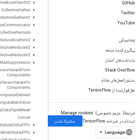
Collective
Bcast
Send
V2
Collective
Gather
Collective
Gather
V2
Collective
Initialize
Communicator
Collective
Permute
Collective
Reduce
Scatter
V2
Collective
Reduce
V2
Collective
Reduce
V3
Combined
Non
Max
Suppression
Composite
Tensor
Variant
From
Components
Composite
Tensor
Variant
To
Components
Compress
Element
Compute
Batch
Size
Compute
Dedup
Data
Tuple
Mask
Concat
Configure
And
Initialize
Global
TPU
Configure
Distributed
TPU
Configure
TPUEmbedding