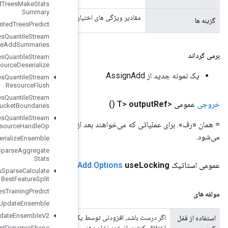
Boosted
Trees
Make
Stats
Summary
اری را حمل می کند
Boosted
Trees
Predict
Boosted
Trees
Quantile
Stream
Resource
Add
Summaries
Boosted
Trees
Quantile
Stream
Resource
Deserialize
Boosted
Trees
Quantile
Stream
Resource
Flush
Boosted
Trees
Quantile
Stream
Resource
Get
Bucket
Boundaries
Boosted
Trees
Quantile
Stream
 به‌روزرسانی متغیر از مقدار جدید استفاده کنند، به‌عنوان سهولت بازگردانده
Resource
Handle
Op
Boosted
Trees
Serialize
Ensemble
Boosted
Trees
Sparse
Aggregate
Stats
Assign
(use
Locking بولی)
Boosted
Trees
Sparse
Calculate
Best
Feature
Split
Boosted
Trees
Training
Predict
Boosted
Trees
Update
Ensemble
Boosted
Trees
Update
Ensemble
V2
یک قفل محافظت می شود. در غیر این صورت رفتار تعریف نشده است، اما ممکن است
Broadcast
Dynamic
Shape