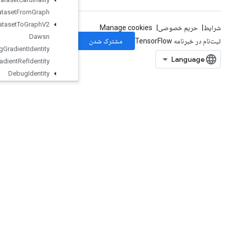
Dataset
From
Graph
Dataset
To
Graph
V2
Dawsn
Debug
Gradient
Identity
Debug
Gradient
Ref
Identity
Debug
Identity
Debug
Identity
V2
Debug
Nan
Count
DebugNumericSummary
DebugNumericSummaryV2
DecodeImage
DecodePaddedRaw
DecodeProto
DeepCopy
DeleteIterator
DeleteMemoryCache
DeleteMultiDeviceIterator
DeleteRandomSeedGenerator