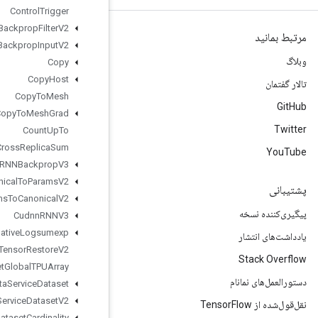
Control
Trigger
Conv2DBackprop
Filter
V2
Conv2DBackprop
Input
V2
Copy
Copy
Host
Copy
To
Mesh
Copy
To
Mesh
Grad
Count
Up
To
Cross
Replica
Sum
Cudnn
RNNBackprop
V3
Cudnn
RNNCanonical
To
Params
V2
Cudnn
RNNParams
To
Canonical
V2
Cudnn
RNNV3
Cumulative
Logsumexp
DTensor
Restore
V2
DTensor
Set
Global
TPUArray
Data
Service
Dataset
Data
Service
Dataset
V2
Dataset
Cardinality