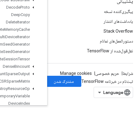
Decode
Proto
Deep
Copy
Delete
Iterator
Delete
Memory
Cache
Delete
Multi
Device
Iterator
Delete
Random
Seed
Generator
Delete
Seed
Generator
Delete
Session
Tensor
Dense
Bincount
Dense
Count
Sparse
Output
Dense
To
CSRSparse
Matrix
Destroy
Resource
Op
Destroy
Temporary
Variable
Device
Index
DirectedInterleaveDataset
DisableCopyOnRead
DistributedSave
DrawBoundingBoxesV2