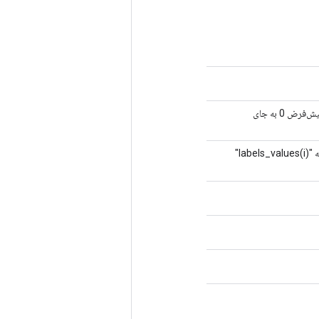
3-بعدی، شکل: «(حداکثر_زمان x دسته_اندازه x تعداد_کلاس ها)"، logits. برچسب خالی پیش‌فرض 0 به جای
`. `labels_indices(i, :) == [b, t]` به این معنی است که "labels_values(i)"