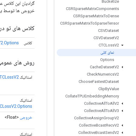
Bucketize
CSRSparse
Matrix
Components
خروجی ها توسط یک LSTM با
CSRSparse
Matrix
To
Dense
CSRSparse
Matrix
To
Sparse
Tensor
کلاس های تو در 
CSVDataset
CSVDataset
V2
کلاس
2.Options
CTCLoss
V2
نمای کلی
Options
روش های عموم
Cache
Dataset
V2
Check
Numerics
V2
استاتیک
TCLossV2
Choose
Fastest
Dataset
Clip
By
Value
Collate
TPUEmbedding
Memory
استاتیک
Collective
All
To
All
V2
CLossV2.Options
Collective
All
To
All
V3
خروجی
<Float>
Collective
Assign
Group
V2
Collective
Bcast
Recv
V2
Collective
Bcast
Send
V2
استاتیک