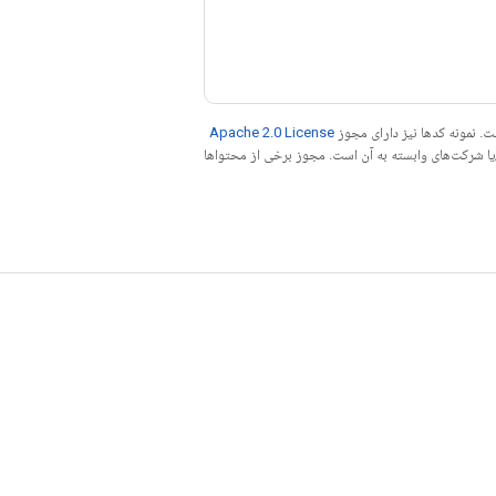
. نمونه کدها نیز دارای مجوز
Apache 2.0 License
ه کنید. جاوا علامت تجاری ثبت‌شده Oracle و/یا شرکت‌های وابسته به آن است. مجوز برخی از محتواها