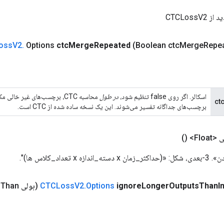
CTCLossV
oss
V2
.
Options
ctc
Merge
Repeated
(Boolean ctc
Merge
Repe
اسکالر. اگر روی false تنظیم شود،
در طول
محاسبه CTC، برچسب‌های غیر خال
ct
برچسب‌های جداگانه تفسیر می‌شوند. این یک نسخه ساده شده از CTC است.
Floa>
()
تعداد_کلاس ها)".
I
Than
Outputs
Longer
ignore
Options
.
V2
CTCLoss
(بولی ignore
Than
s