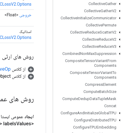
Collective
Gather
CLossV2.Options
Collective
Gather
V2
خروجی
<Float>
Collective
Initialize
Communicator
Collective
Permute
استاتیک
Collective
Reduce
Scatter
V2
CLossV2.Options
Collective
Reduce
V2
Collective
Reduce
V3
Combined
Non
Max
Suppression
روش های ارثی
Composite
Tensor
Variant
From
Components
از کلاس
tiveOp
Composite
Tensor
Variant
To
از کلاس java.lang.Object
Components
Compress
Element
Compute
Batch
Size
روش های عم
Compute
Dedup
Data
Tuple
Mask
Concat
Configure
And
Initialize
Global
TPU
ایجاد
عمومی ایستا
Configure
Distributed
TPU
Values،
<Integer> labels
Configure
TPUEmbedding