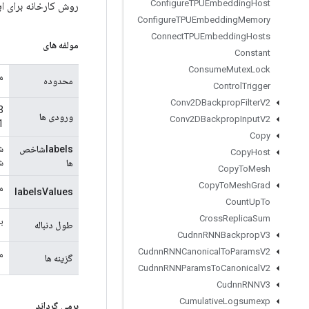
Configure
TPUEmbedding
Host
روش کارخانه برای ایجاد کلاسی 
Configure
TPUEmbedding
Memory
Connect
TPUEmbedding
Hosts
مولفه های
Constant
Consume
Mutex
Lock
م
محدوده
Control
Trigger
Conv2DBackprop
Filter
V2
ورودی ها
Conv2DBackprop
Input
V2
1
Copy
شا
labelsشاخص
Copy
Host
شنا
ها
Copy
To
Mesh
Copy
To
Mesh
Grad
م
labelsValues
Count
Up
To
Cross
Replica
Sum
ب
طول دنباله
Cudnn
RNNBackprop
V3
Cudnn
RNNCanonical
To
Params
V2
م
گزینه ها
Cudnn
RNNParams
To
Canonical
V2
Cudnn
RNNV3
Cumulative
Logsumexp
برمی گرداند