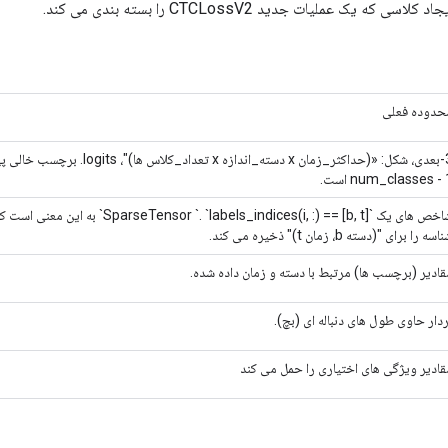
که یک عملیات جدید CTCLossV2 را بسته بندی می کند.
حدوده فعلی
num_classes -  است.
خص های یک `SparseTensor
سه را برای "(دسته b، زمان t)" ذخیره می کند.
قادیر (برچسب ها) مرتبط با دسته و زمان داده شده.
ردار حاوی طول های دنباله ای (بچ).
قادیر ویژگی های اختیاری را حمل می کند