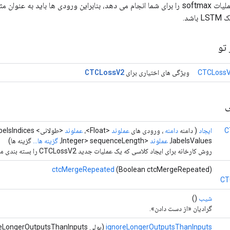
گرادیان این کلاس عملیات softmax را برای شما انجام می دهد، بنابراین ورودی ها باید ب
شد.
تو
CTCLoss
V2
CTCLossV
ویژگی های اختیاری برای
ی
C
ایجاد
( دامنه
دامنه
، ورودی های
عملوند
<Float>،
عملوند
<طولانی> labelsIndices،
labelsValues،
عملوند
<Integer> sequenceLength،
گزینه ها...
گزینه ها)
روش کارخانه برای ایجاد کلاسی که یک عملیات جدید CTCLossV2 را بسته بندی می کند.
ctcMergeRepeated
(Boolean ctcMergeRepeated)
CT
شیب
()
گرادیان «از دست دادن».
ignoreLongerOutputsThanInputs
(بولی ignoreLongerOutputsThanInputs)