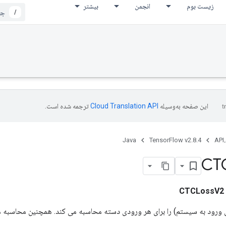
زیست بوم
انجمن
بیشتر
/
این صفحه به‌وسیله
ترجمه شده است.
Java
TensorFlow v2.8.4
API،
CT
CTCLossV2