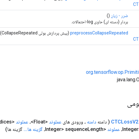
CT
ضرر - زیان
()
بردار (دسته ای) حاوی log-احتمالات.
preprocessCollapseRepeated
(پیش پردازش بولی CollapseRepeated)
CT
org.tensorflow.op.Primi
ومی
V2
CTCLoss
( دامنه
دامنه
، ورودی های
عملوند
<Float>،
عملوند
<Long> labels
dices،
عملوند
<Integer> sequence
Length،
گزینه ها
.
.
.
گزینه ها)