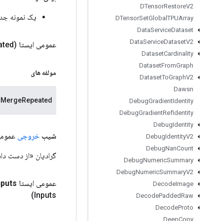
DTensor
Restore
V2
یک نمونه جدید از 2
DTensor
Set
Global
TPUArray
Data
Service
Dataset
Data
Service
Dataset
V2
عمومی ایستا
ated)
Dataset
Cardinality
Dataset
From
Graph
مولفه های
Dataset
To
Graph
V2
Dawsn
cMergeRepeated
Debug
Gradient
Identity
Debug
Gradient
Ref
Identity
Debug
Identity
شیب
خروجی
عمومی <t
Debug
Identity
V2
Debug
Nan
Count
گرادیان «از دست دادن». 3-بعدی، شکل: «(حداکثر_زمان x دسته_اندازه x 
Debug
Numeric
Summary
Debug
Numeric
Summary
V2
عمومی ایستا
nputs
Decode
Image
Inputs)
Decode
Padded
Raw
Decode
Proto
Deep
Copy