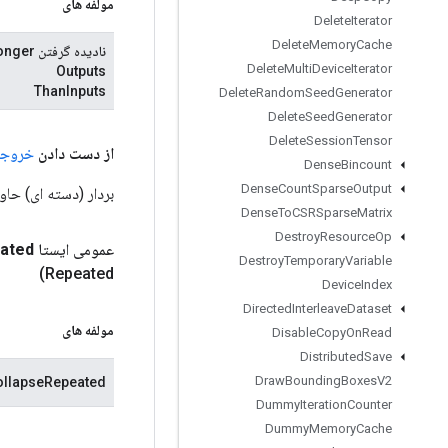
مولفه های
Delete
Iterator
Delete
Memory
Cache
نادیده گرفتن er
Delete
Multi
Device
Iterator
Outputs
ThanInputs
Delete
Random
Seed
Generator
Delete
Seed
Generator
Delete
Session
Tensor
از دست دادن
خروج
Dense
Bincount
Dense
Count
Sparse
Output
بردار (دسته ای) حاوی log-احتمال
Dense
To
CSRSparse
Matrix
Destroy
Resource
Op
عمومی ایستا
ated
Destroy
Temporary
Variable
Repeated)
Device
Index
Directed
Interleave
Dataset
مولفه های
Disable
Copy
On
Read
Distributed
Save
Draw
Bounding
Boxes
V2
llapseRepeated
Dummy
Iteration
Counter
Dummy
Memory
Cache