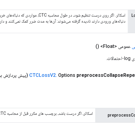
اسکالر. اگر روی درست تنظیم شود، در طول محاسبه TC
Long
دنباله‌های ورودی دارند نادیده گرفته می‌شوند: آن‌ها به مدت ضرر کمک نمی‌کنند و دا
ی
عمومی <Float>
()
ات.
Repe
Collapse
preprocess
Options
.
V2
CTCLoss
(پیش پردازش بولیapse
اسکالر، اگر درست باشد، برچسب های مکرر قبل از محاسبه CTC جمع می شوند.
preprocessCo